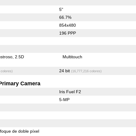
5"
66.7%
854x480
196 PPP
stroso
2.5D
Multitouch
24 bit
 colores)
(16,777,216 colores)
Primary Camera
Iris Fuel F2
5-MP
foque de doble píxel