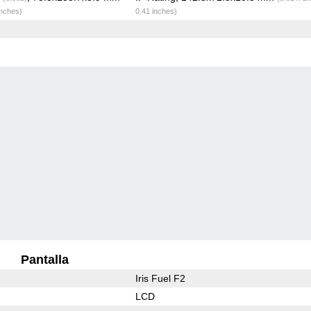
inches)
0.41 inches)
Pantalla
Iris Fuel F2
LCD