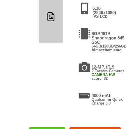
6.18"
(2246x1080)
IPS LCD
6GB/8GB
Snapdragon 845
SoC
64GB/128GB/256GB
Almacenamiento
12-MP, f/1.9
2 Trasera Cameras
CAMERA HW
score: 82
4000 mAh
Qualcomm Quick
Charge 3.0