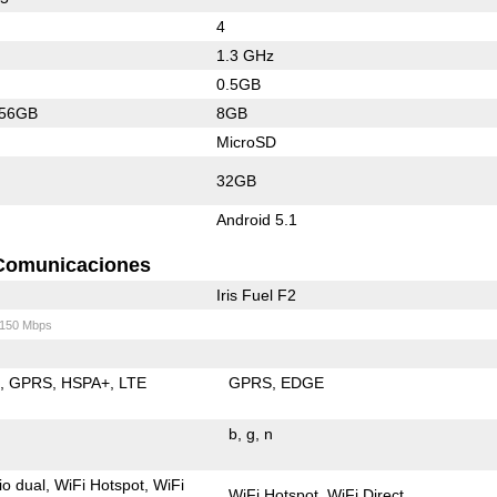
4
1.3 GHz
0.5GB
256GB
8GB
MicroSD
32GB
Android 5.1
Comunicaciones
Iris Fuel F2
/150 Mbps
E
GPRS
HSPA+
LTE
GPRS
EDGE
b
g
n
io dual
WiFi Hotspot
WiFi
WiFi Hotspot
WiFi Direct