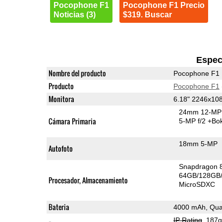
Pocophone F1
Pocophone F1 Precio
Noticias (3)
$319. Buscar
Espec
Nombre del producto
Pocophone F1
Producto
Pocophone F1
Monitora
6.18" 2246x10
24mm 12-MP 
Cámara Primaria
5-MP f/2
+Bo
18mm 5-MP
Autofoto
Snapdragon 
64GB/128GB/
Procesador, Almacenamiento
MicroSDXC
Bateria
4000 mAh, Qua
IP Rating
, 187