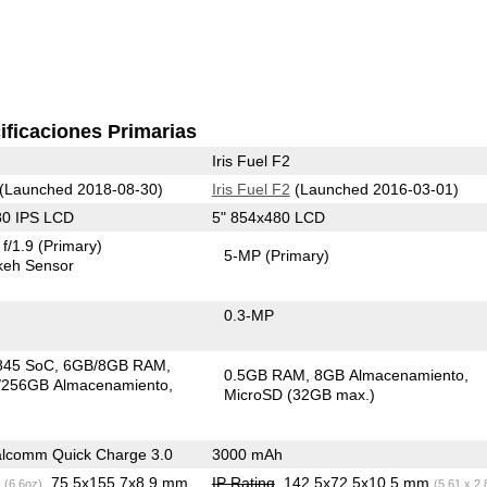
ificaciones Primarias
Iris Fuel F2
(Launched 2018-08-30)
Iris Fuel F2
(Launched 2016-03-01)
80 IPS LCD
5" 854x480 LCD
f/1.9
(Primary)
5-MP
(Primary)
keh Sensor
0.3-MP
845 SoC
6GB/8GB RAM
0.5GB RAM
8GB Almacenamiento
256GB Almacenamiento
MicroSD (32GB max.)
lcomm Quick Charge 3.0
3000 mAh
g
, 75.5x155.7x8.9 mm
IP Rating
, 142.5x72.5x10.5 mm
(6.6oz)
(5.61 x 2.