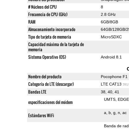
# Núcleos del CPU
8
Frecuencia de CPU (GHz)
2.8 GHz
RAM
6GB/8GB
Almacenamiento incorporado
64GB/128GB/
Tipo de tarjeta de memoria
MicroSDXC
Capacidad máxima de la tarjeta de
memoria
Sistema Operativo (OS)
Android 8.1
Nombre del producto
Pocophone F1
Categoría de LTE (descargar)
LTE CAT13
391
Bandas LTE
38, 40, 41
UMTS
EDG
especificaciones del módem
a
b
g
n
ac
Estándares WiFi
Banda de rad