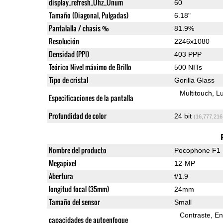
display_refresh_Ühz_Ünum
60
Tamaño (Diagonal, Pulgadas)
6.18"
Pantalalla / chasis %
81.9%
Resolución
2246x1080
Densidad (PPI)
403 PPP
Teórico Nivel máximo de Brillo
500 NITs
Tipo de cristal
Gorilla Glass
Multitouch
Lu
Especificaciones de la pantalla
Profundidad de color
24 bit
(16,777,216
Nombre del producto
Pocophone F1
Megapixel
12-MP
Abertura
f/1.9
longitud focal (35mm)
24mm
Tamaño del sensor
Small
Contraste
En
capacidades de autoenfoque