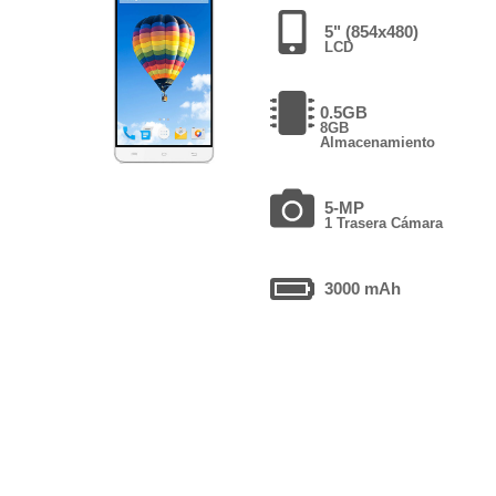
5" (854x480)
LCD
0.5GB
8GB
Almacenamiento
5-MP
1 Trasera Cámara
3000 mAh