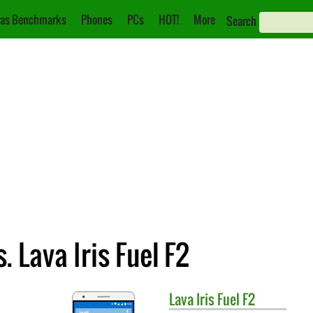
as Benchmarks
Phones
PCs
HOT!
More
Search
 Lava Iris Fuel F2
Lava
Iris Fuel F2