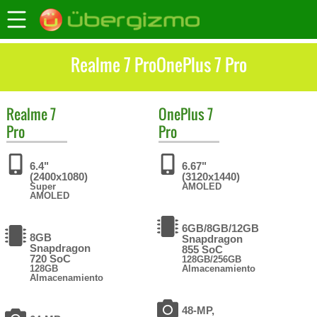
Realme 7 ProOnePlus 7 Pro
Realme
7
OnePlus
7
Pro
Pro
6.4"
6.67"
(2400x1080)
(3120x1440)
Super
AMOLED
AMOLED
6GB/8GB/12GB
8GB
Snapdragon
Snapdragon
855 SoC
720 SoC
128GB/256GB
128GB
Almacenamiento
Almacenamiento
48-MP,