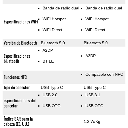
Banda de radio dual
Banda de radio dual
WiFi Hotspot
WiFi Hotspot
Especificaciones WiFi
WiFi Direct
WiFi Direct
Versión de Bluetooth
Bluetooth 5.0
Bluetooth 5.0
A2DP
Especificaciones
A2DP
bluetooth
BT LE
Compatible con NFC
Funciones NFC
tipo de conector
USB Type C
USB Type C
USB 2.0
USB 3.1
especificaciones del
conector
USB OTG
USB OTG
Índice SAR para la
1.2 W/Kg
cabeza (EE. UU.)