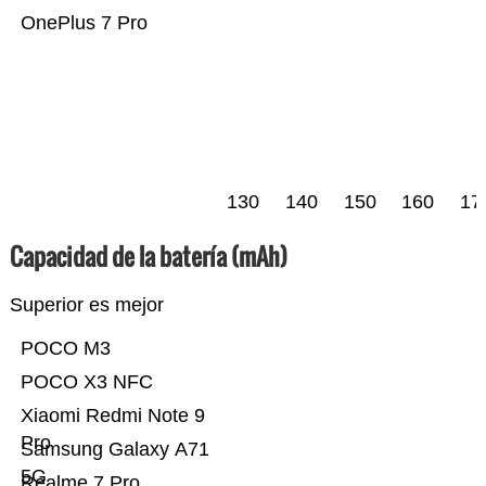
OnePlus 7 Pro
130
140
150
160
17
Capacidad de la batería (mAh)
Superior es mejor
POCO M3
POCO X3 NFC
Xiaomi Redmi Note 9
Pro
Samsung Galaxy A71
5G
Realme 7 Pro