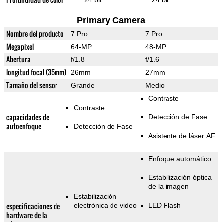
24 bit
24 bit
Primary Camera
Nombre del producto
7 Pro
7 Pro
Megapixel
64-MP
48-MP
Abertura
f/1.8
f/1.6
longitud focal (35mm)
26mm
27mm
Tamaño del sensor
Grande
Medio
Contraste
Contraste
capacidades de
Detección de Fase
autoenfoque
Detección de Fase
Asistente de láser AF
Enfoque automático
Estabilización óptica
de la imagen
Estabilización
especificaciones de
electrónica de video
LED Flash
hardware de la