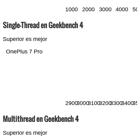
1000
2000
3000
4000
50
Single-Thread en Geekbench 4
Superior es mejor
OnePlus 7 Pro
2900
3000
3100
3200
3300
3400
35
Multithread en Geekbench 4
Superior es mejor