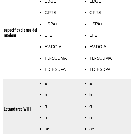
EDGE
EDGE
GPRS
GPRS
HSPA+
HSPA+
especificaciones del
módem
LTE
LTE
EV-DO A
EV-DO A
TD-SCDMA
TD-SCDMA
TD-HSDPA
TD-HSDPA
a
a
b
b
g
g
Estándares WiFi
n
n
ac
ac