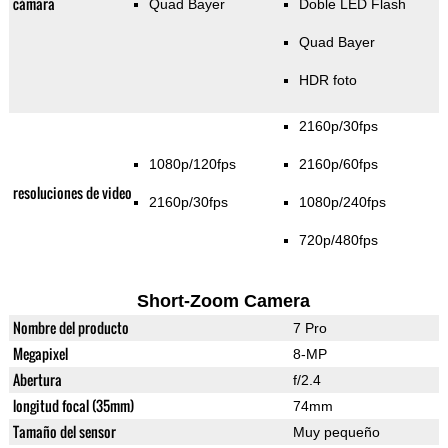
cámara
Quad Bayer
Doble LED Flash
Quad Bayer
HDR foto
2160p/30fps
1080p/120fps
2160p/60fps
resoluciones de video
2160p/30fps
1080p/240fps
720p/480fps
Short-Zoom Camera
Nombre del producto
7 Pro
Megapixel
8-MP
Abertura
f/2.4
longitud focal (35mm)
74mm
Tamaño del sensor
Muy pequeño