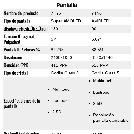
Pantalla
Nombre del producto
7 Pro
7 Pro
Tipo de pantalla
Super AMOLED
AMOLED
display_refresh_Ühz_Ünum
180
90
Tamaño (Diagonal,
6.4"
6.67"
Pulgadas)
Pantalalla / chasis %
82.7%
88.5%
Resolución
2400x1080
3120x1440
Densidad (PPI)
411 PPP
515 PPP
Tipo de cristal
Gorilla Glass 3
Gorilla Glass 5
Multitouch
Multitouch
Lustroso
Especificaciones de la
Lustroso
2.5D
pantalla
2.5D
Resolución
pantalla cambiable
Profundidad de color