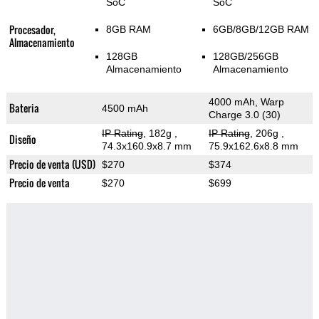
SoC
SoC
Procesador,
8GB RAM
6GB/8GB/12GB RAM
Almacenamiento
128GB
128GB/256GB
Almacenamiento
Almacenamiento
4000 mAh, Warp
Bateria
4500 mAh
Charge 3.0 (30)
IP Rating
, 182g
,
IP Rating
, 206g
,
Diseño
74.3x160.9x8.7 mm
75.9x162.6x8.8 mm
Precio de venta (USD)
$270
$374
Precio de venta
$270
$699