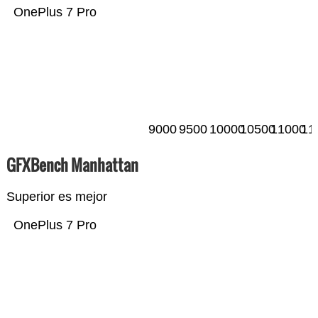
OnePlus 7 Pro
9000
9500
10000
10500
11000
11
GFXBench Manhattan
Superior es mejor
OnePlus 7 Pro