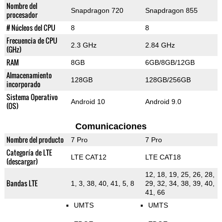
Nombre del
Snapdragon 720
Snapdragon 855
procesador
# Núcleos del CPU
8
8
Frecuencia de CPU
2.3 GHz
2.84 GHz
(GHz)
RAM
8GB
6GB/8GB/12GB
Almacenamiento
128GB
128GB/256GB
incorporado
Sistema Operativo
Android 10
Android 9.0
(OS)
Comunicaciones
Nombre del producto
7 Pro
7 Pro
Categoría de LTE
LTE CAT12
LTE CAT18
(descargar)
12, 18, 19, 25, 26, 28,
Bandas LTE
1, 3, 38, 40, 41, 5, 8
29, 32, 34, 38, 39, 40,
41, 66
UMTS
UMTS