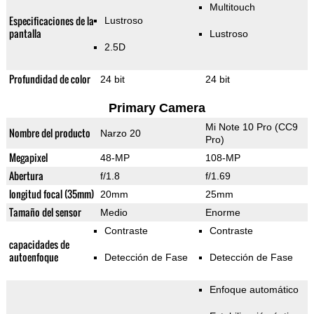
Multitouch
Especificaciones de la
Lustroso
pantalla
Lustroso
2.5D
Profundidad de color
24 bit
24 bit
Primary Camera
Mi Note 10 Pro (CC9
Nombre del producto
Narzo 20
Pro)
Megapixel
48-MP
108-MP
Abertura
f/1.8
f/1.69
longitud focal (35mm)
20mm
25mm
Tamaño del sensor
Medio
Enorme
Contraste
Contraste
capacidades de
autoenfoque
Detección de Fase
Detección de Fase
Enfoque automático