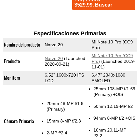
$529.99. Buscar
Especificaciones Primarias
Mi Note 10 Pro (CC9
Nombre del producto
Narzo 20
Pro)
Mi Note 10 Pro (CC9
Narzo 20
(Launched
Producto
Pro)
(Launched 2019-
2020-09-21)
11-01)
6.52" 1600x720 IPS
6.47" 2340x1080
Monitora
LCD
AMOLED
25mm 108-MP f/1.69
(Primary)
+OIS
20mm 48-MP f/1.8
50mm 12.19-MP f/2
(Primary)
94mm 8-MP f/2 +OIS
Cámara Primaria
15mm 8-MP f/2.3
16mm 20.11-MP
2-MP f/2.4
f/2.2