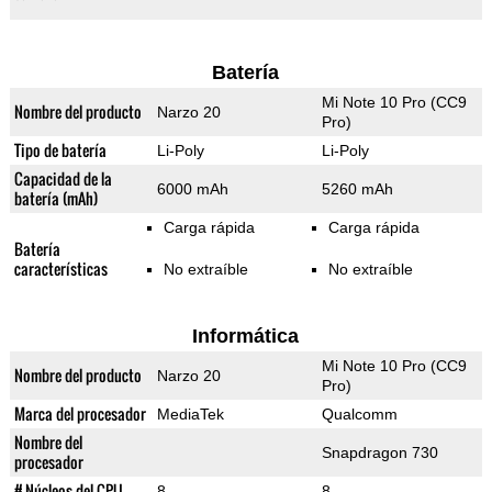
Batería
Mi Note 10 Pro (CC9
Nombre del producto
Narzo 20
Pro)
Tipo de batería
Li-Poly
Li-Poly
Capacidad de la
6000 mAh
5260 mAh
batería (mAh)
Carga rápida
Carga rápida
Batería
características
No extraíble
No extraíble
Informática
Mi Note 10 Pro (CC9
Nombre del producto
Narzo 20
Pro)
Marca del procesador
MediaTek
Qualcomm
Nombre del
Snapdragon 730
procesador
# Núcleos del CPU
8
8