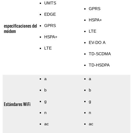
UMTS
GPRS
EDGE
HSPA+
especificaciones del
GPRS
módem
LTE
HSPA+
EV-DO A
LTE
TD-SCDMA
TD-HSDPA
a
a
b
b
g
g
Estándares WiFi
n
n
ac
ac