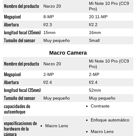
Mi Note 10 Pro (CC9
Nombre del producto
Narzo 20
Pro)
Megapixel
8-MP
20.11-MP
Abertura
f/2.3
f/2.2
longitud focal (35mm)
15mm
16mm
Tamaño del sensor
Muy pequeño
Small
Macro Camera
Mi Note 10 Pro (CC9
Nombre del producto
Narzo 20
Pro)
Megapixel
2-MP
2-MP
Abertura
f/2.4
f/2.4
longitud focal (35mm)
52mm
Tamaño del sensor
Muy pequeño
Muy pequeño
capacidades de
Contraste
autoenfoque
Enfoque automático
especificaciones de
Macro Lens
hardware de la
Macro Lens
cámara