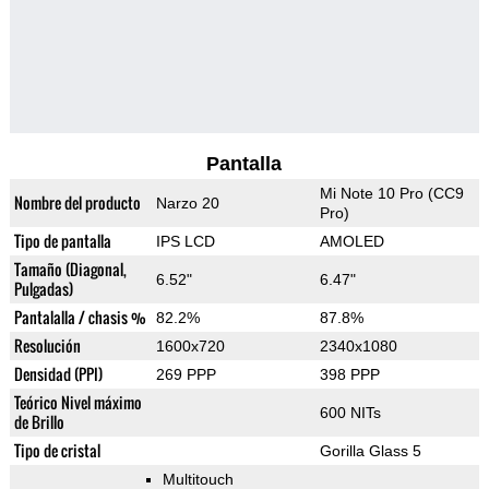
Pantalla
Mi Note 10 Pro (CC9
Nombre del producto
Narzo 20
Pro)
Tipo de pantalla
IPS LCD
AMOLED
Tamaño (Diagonal,
6.52"
6.47"
Pulgadas)
Pantalalla / chasis %
82.2%
87.8%
Resolución
1600x720
2340x1080
Densidad (PPI)
269 PPP
398 PPP
Teórico Nivel máximo
600 NITs
de Brillo
Tipo de cristal
Gorilla Glass 5
Multitouch