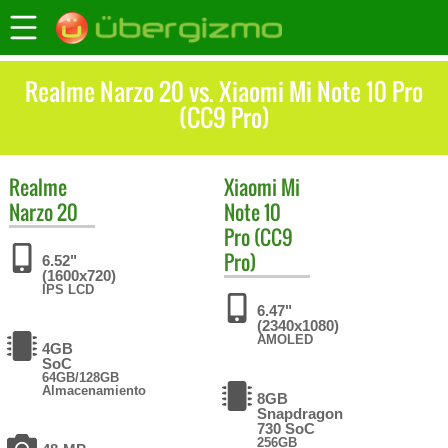
Realme Narzo 20 vs. Xiaomi Mi Note 10 Pro
(CC9 Pro)
Realme
Xiaomi
Mi
Narzo 20
Note 10
Pro (CC9
Pro)
6.52"
(1600x720)
IPS LCD
6.47"
(2340x1080)
AMOLED
4GB
SoC
64GB/128GB
Almacenamiento
8GB
Snapdragon
730 SoC
256GB