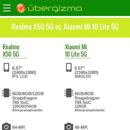
Realme X50 5G vs. Xiaomi Mi 10 Lite 5G
Realme
Xiaomi
Mi
X50 5G
10 Lite 5G
6.57"
6.57"
(2400x1080)
(2340x1080)
IPS LCD
AMOLED
6GB/8GB/12GB
6GB/8GB
Snapdragon
Snapdragon
765 SoC
765 SoC
128GB/256GB
128GB
Almacenamiento
Almacenamiento
64-MP,
48-MP,