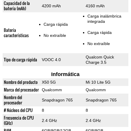
Capacidad de la
4200 mAh
4160 mAh
batería (mAh)
Carga inalámbrica
integrada
Carga rápida
Batería
Carga rápida
características
No extraíble
No extraíble
Qualcom Quick
Tipo de carga rápida
VOOC 4.0
Charge 3.5
Informática
Nombre del producto
X50 5G
Mi 10 Lite 5G
Marca del procesador
Qualcomm
Qualcomm
Nombre del
Snapdragon 765
Snapdragon 765
procesador
# Núcleos del CPU
8
8
Frecuencia de CPU
2.4 GHz
2.4 GHz
(GHz)
RAM
6GB/8GB/12GB
6GB/8GB