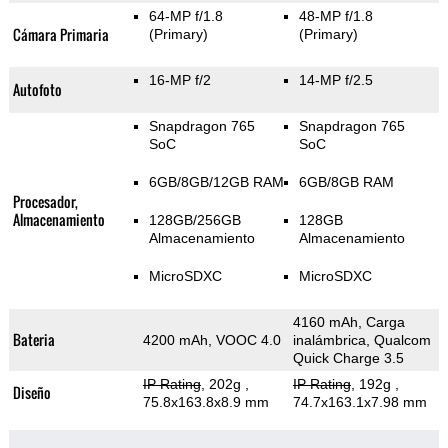
64-MP f/1.8
48-MP f/1.8
Cámara Primaria
(Primary)
(Primary)
16-MP f/2
14-MP f/2.5
Autofoto
Snapdragon 765
Snapdragon 765
SoC
SoC
6GB/8GB/12GB RAM
6GB/8GB RAM
Procesador,
Almacenamiento
128GB/256GB
128GB
Almacenamiento
Almacenamiento
MicroSDXC
MicroSDXC
4160 mAh, Carga
Bateria
4200 mAh, VOOC 4.0
inalámbrica, Qualcom
Quick Charge 3.5
IP Rating
, 202g
,
IP Rating
, 192g
,
Diseño
75.8x163.8x8.9 mm
74.7x163.1x7.98 mm