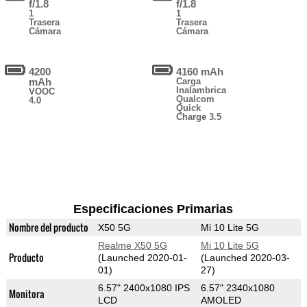
f/1.8
f/1.8
1
1
Trasera
Trasera
Cámara
Cámara
4200
4160 mAh
mAh
Carga
Inalambrica
VOOC
Qualcom
4.0
Quick
Charge 3.5
Especificaciones Primarias
Nombre del producto
X50 5G
Mi 10 Lite 5G
Realme X50 5G
Mi 10 Lite 5G
Producto
(Launched 2020-01-
(Launched 2020-03-
01)
27)
6.57" 2400x1080 IPS
6.57" 2340x1080
Monitora
LCD
AMOLED