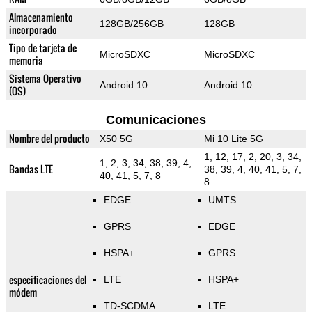
Almacenamiento
128GB/256GB
128GB
incorporado
Tipo de tarjeta de
MicroSDXC
MicroSDXC
memoria
Sistema Operativo
Android 10
Android 10
(OS)
Comunicaciones
Nombre del producto
X50 5G
Mi 10 Lite 5G
1, 12, 17, 2, 20, 3, 34,
1, 2, 3, 34, 38, 39, 4,
Bandas LTE
38, 39, 4, 40, 41, 5, 7,
40, 41, 5, 7, 8
8
EDGE
UMTS
GPRS
EDGE
HSPA+
GPRS
especificaciones del
LTE
HSPA+
módem
TD-SCDMA
LTE