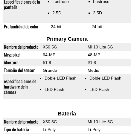
Especificaciones de la
Lustroso
Lustroso
pantalla
2.5D
2.5D
Profundidad de color
24 bit
24 bit
Primary Camera
Nombre del producto
X50 5G
Mi 10 Lite 5G
Megapixel
64-MP
48-MP
Abertura
f/1.8
f/1.8
Tamaño del sensor
Grande
Medio
Doble LED Flash
Doble LED Flash
especificaciones de
hardware de la
LED Flash
LED Flash
cámara
Batería
Nombre del producto
X50 5G
Mi 10 Lite 5G
Tipo de batería
Li-Poly
Li-Poly