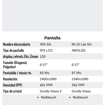
Pantalla
Nombre del producto
X50 5G
Mi 10 Lite 5G
Tipo de pantalla
IPS LCD
AMOLED
display_refresh_Ühz_Ünum
120
Tamaño (Diagonal,
6.57"
6.57"
Pulgadas)
Pantalalla / chasis %
83.9%
87.0%
Resolución
2400x1080
2340x1080
Densidad (PPI)
401 PPP
392 PPP
Tipo de cristal
Gorilla Glass 5
Gorilla Glass
Multitouch
Multitouch