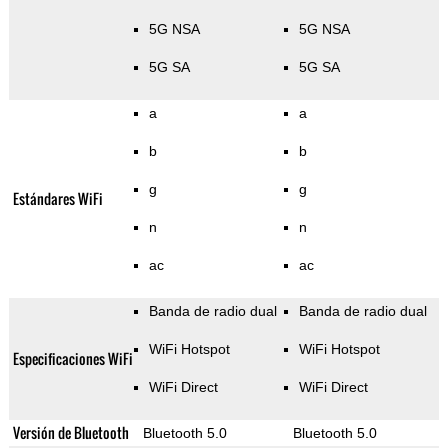
5G NSA
5G NSA
5G SA
5G SA
a
a
b
b
g
g
Estándares WiFi
n
n
ac
ac
Banda de radio dual
Banda de radio dual
WiFi Hotspot
WiFi Hotspot
Especificaciones WiFi
WiFi Direct
WiFi Direct
Versión de Bluetooth
Bluetooth 5.0
Bluetooth 5.0