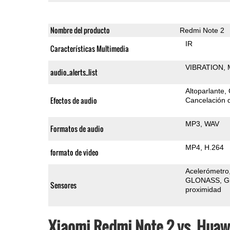
Nombre del producto
Redmi Note 2
IR
Características Multimedia
VIBRATION
audio_alerts_list
Altoparlante
Efectos de audio
Cancelación d
MP3
WAV
Formatos de audio
MP4
H.264
formato de video
Acelerómetro
GLONASS
G
Sensores
proximidad
Xiaomi Redmi Note 2 vs. Huaw