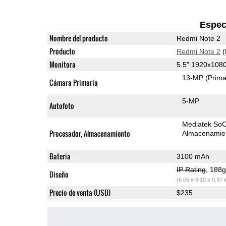
Espec
Nombre del producto
Redmi Note 2
Producto
Redmi Note 2
(
Monitora
5.5" 1920x108
13-MP
(Prima
Cámara Primaria
5-MP
Autofoto
Mediatek So
Procesador, Almacenamiento
Almacenamie
Bateria
3100 mAh
IP Rating
, 188
Diseño
(6.06 x 3.10 x 0.37 
Precio de venta (USD)
$235