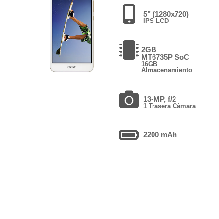
5" (1280x720)
IPS LCD
2GB
MT6735P SoC
16GB
Almacenamiento
13-MP, f/2
1 Trasera Cámara
2200 mAh