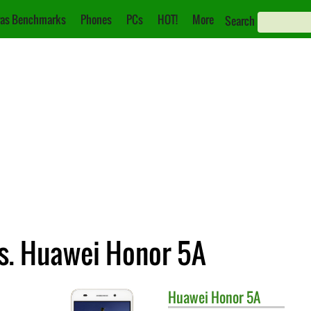
as Benchmarks
Phones
PCs
HOT!
More
Search
s. Huawei Honor 5A
Huawei
Honor 5A