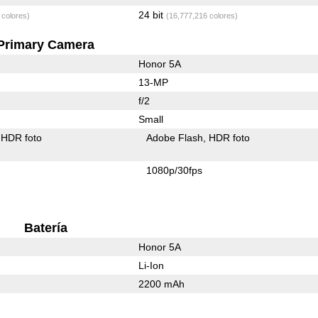
24 bit
 colores)
(16,777,216 colores)
Primary Camera
Honor 5A
13-MP
f/2
Small
HDR foto
Adobe Flash
HDR foto
1080p/30fps
Batería
Honor 5A
Li-Ion
2200 mAh