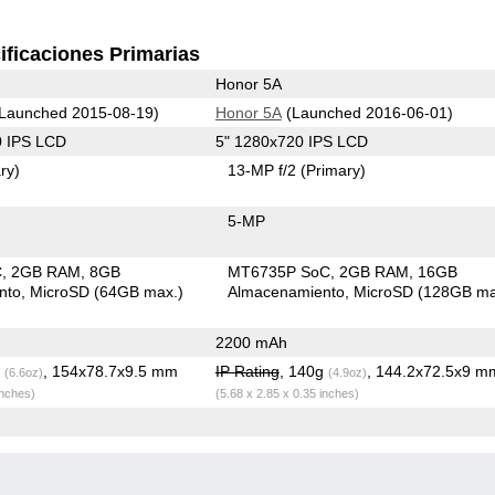
ificaciones Primarias
Honor 5A
Launched 2015-08-19)
Honor 5A
(Launched 2016-06-01)
0 IPS LCD
5" 1280x720 IPS LCD
ry)
13-MP f/2
(Primary)
5-MP
C
2GB RAM
8GB
MT6735P SoC
2GB RAM
16GB
nto
MicroSD (64GB max.)
Almacenamiento
MicroSD (128GB ma
2200 mAh
g
, 154x78.7x9.5 mm
IP Rating
, 140g
, 144.2x72.5x9 m
(6.6oz)
(4.9oz)
inches)
(5.68 x 2.85 x 0.35 inches)