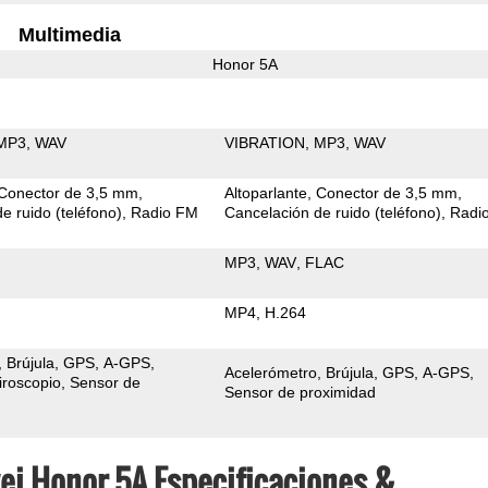
Multimedia
Honor 5A
MP3
WAV
VIBRATION
MP3
WAV
Conector de 3,5 mm
Altoparlante
Conector de 3,5 mm
e ruido (teléfono)
Radio FM
Cancelación de ruido (teléfono)
Radi
MP3
WAV
FLAC
MP4
H.264
Brújula
GPS
A-GPS
Acelerómetro
Brújula
GPS
A-GPS
iroscopio
Sensor de
Sensor de proximidad
ei Honor 5A Especificaciones &