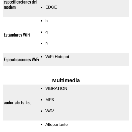
especificaciones del
módem
EDGE
b
g
Estándares WiFi
n
WiFi Hotspot
Especificaciones WiFi
Multimedia
VIBRATION
MP3
audio_alerts_list
WAV
Altoparlante