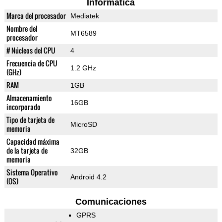
Informática
Marca del procesador
Mediatek
Nombre del
MT6589
procesador
# Núcleos del CPU
4
Frecuencia de CPU
1.2 GHz
(GHz)
RAM
1GB
Almacenamiento
16GB
incorporado
Tipo de tarjeta de
MicroSD
memoria
Capacidad máxima
de la tarjeta de
32GB
memoria
Sistema Operativo
Android 4.2
(OS)
Comunicaciones
GPRS