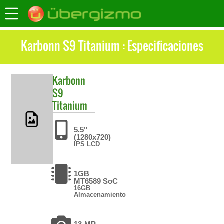
Karbonn S9 Titanium : Especificaciones
Karbonn
S9
Titanium
5.5"
(1280x720)
IPS LCD
1GB
MT6589 SoC
16GB
Almacenamiento