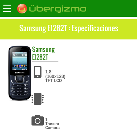
Samsung E1282T : Especificaciones
Samsung
E1282T
1.8"
(160x128)
TFT LCD
1
Trasera
Cámara