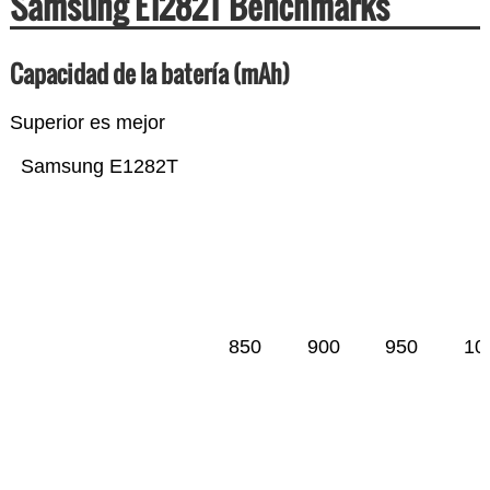
Samsung E1282T Benchmarks
Capacidad de la batería (mAh)
Superior es mejor
Samsung E1282T
850
900
950
10