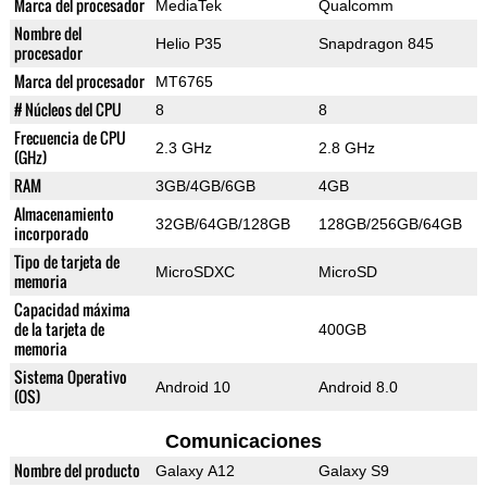
Marca del procesador
MediaTek
Qualcomm
Nombre del
Helio P35
Snapdragon 845
procesador
Marca del procesador
MT6765
# Núcleos del CPU
8
8
Frecuencia de CPU
2.3 GHz
2.8 GHz
(GHz)
RAM
3GB/4GB/6GB
4GB
Almacenamiento
32GB/64GB/128GB
128GB/256GB/64GB
incorporado
Tipo de tarjeta de
MicroSDXC
MicroSD
memoria
Capacidad máxima
de la tarjeta de
400GB
memoria
Sistema Operativo
Android 10
Android 8.0
(OS)
Comunicaciones
Nombre del producto
Galaxy A12
Galaxy S9