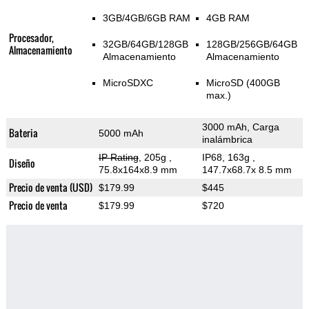
3GB/4GB/6GB RAM
4GB RAM
Procesador,
32GB/64GB/128GB
128GB/256GB/64GB
Almacenamiento
Almacenamiento
Almacenamiento
MicroSDXC
MicroSD (400GB
max.)
3000 mAh, Carga
Bateria
5000 mAh
inalámbrica
IP Rating
, 205g
,
IP68, 163g
,
Diseño
75.8x164x8.9 mm
147.7x68.7x 8.5 mm
Precio de venta (USD)
$179.99
$445
Precio de venta
$179.99
$720