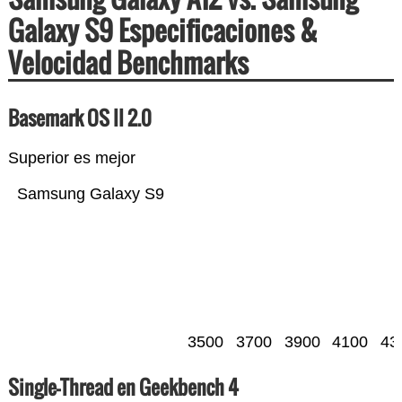
Galaxy S9 Especificaciones &
Velocidad Benchmarks
Basemark OS II 2.0
Superior es mejor
Samsung Galaxy S9
3500
3700
3900
4100
43
Single-Thread en Geekbench 4