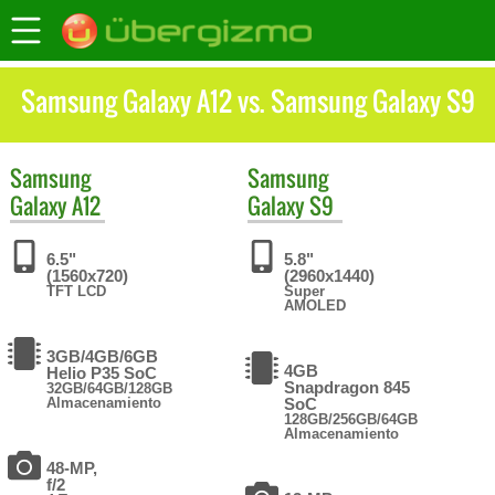
Samsung Galaxy A12 vs. Samsung Galaxy S9
Samsung
Samsung
Galaxy A12
Galaxy S9
6.5"
5.8"
(1560x720)
(2960x1440)
TFT LCD
Super
AMOLED
3GB/4GB/6GB
4GB
Helio P35 SoC
Snapdragon 845
32GB/64GB/128GB
Almacenamiento
SoC
128GB/256GB/64GB
Almacenamiento
48-MP,
f/2