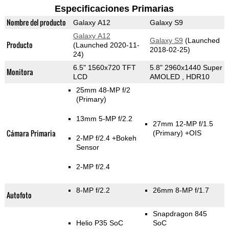
Especificaciones Primarias
Nombre del producto
Galaxy A12
Galaxy S9
Galaxy A12
Galaxy S9
(Launched
Producto
(Launched 2020-11-
2018-02-25)
24)
6.5" 1560x720 TFT
5.8" 2960x1440 Super
Monitora
LCD
AMOLED , HDR10
25mm 48-MP f/2
(Primary)
13mm 5-MP f/2.2
27mm 12-MP f/1.5
Cámara Primaria
(Primary)
+OIS
2-MP f/2.4
+Bokeh
Sensor
2-MP f/2.4
8-MP f/2.2
26mm 8-MP f/1.7
Autofoto
Snapdragon 845
Helio P35 SoC
SoC