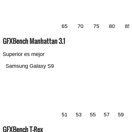
65
70
75
80
85
GFXBench Manhattan 3.1
Superior es mejor
Samsung Galaxy S9
51
53
55
57
59
GFXBench T-Rex