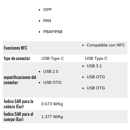
OPP
PAN
PBAP/PAB
Compatible con NFC
Funciones NFC
tipo de conector
USB Type C
USB Type C
USB 3.1
USB 2.0
especificaciones del
USB OTG
conector
USB OTG
USB OTG
Índice SAR para la
0.673 W/Kg
cabeza (Eur)
Índice SAR para el
1.377 W/Kg
cuerpo (Eur)