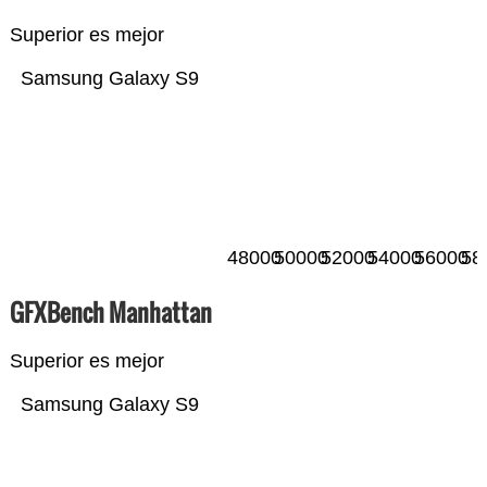
Superior es mejor
Samsung Galaxy S9
48000
50000
52000
54000
56000
58
GFXBench Manhattan
Superior es mejor
Samsung Galaxy S9