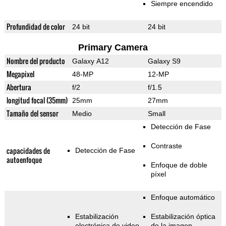
Siempre encendido
Profundidad de color
24 bit
24 bit
Primary Camera
Nombre del producto
Galaxy A12
Galaxy S9
Megapixel
48-MP
12-MP
Abertura
f/2
f/1.5
longitud focal (35mm)
25mm
27mm
Tamaño del sensor
Medio
Small
Detección de Fase
Contraste
capacidades de
Detección de Fase
autoenfoque
Enfoque de doble
píxel
Enfoque automático
Estabilización
Estabilización óptica
electrónica de video
de la imagen