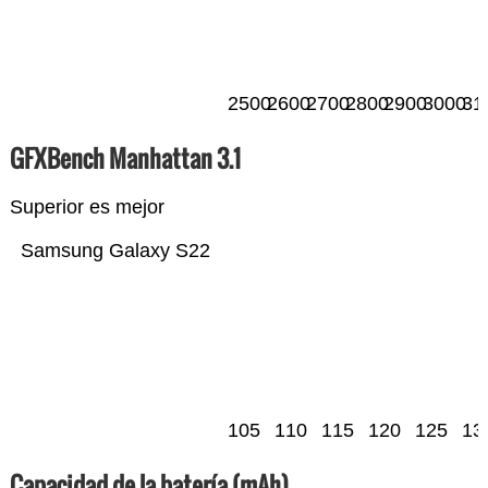
2500
2600
2700
2800
2900
3000
31
GFXBench Manhattan 3.1
Superior es mejor
Samsung Galaxy S22
105
110
115
120
125
13
Capacidad de la batería (mAh)