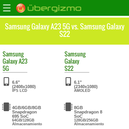
Samsung Galaxy A23 5G vs. Samsung Galaxy
S22
Samsung
Samsung
Galaxy A23
Galaxy
5G
S22
6.6"
6.1"
(2408x1080)
(2340x1080)
IPS LCD
AMOLED
4GB/6GB/8GB
8GB
Snapdragon
Snapdragon 8
695 SoC
SoC
64GB/128GB
128GB/256GB
Almacenamiento
Almacenamiento