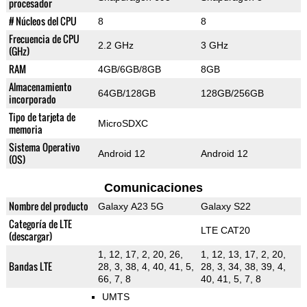
procesador
# Núcleos del CPU
8
8
Frecuencia de CPU
2.2 GHz
3 GHz
(GHz)
RAM
4GB/6GB/8GB
8GB
Almacenamiento
64GB/128GB
128GB/256GB
incorporado
Tipo de tarjeta de
MicroSDXC
memoria
Sistema Operativo
Android 12
Android 12
(OS)
Comunicaciones
Nombre del producto
Galaxy A23 5G
Galaxy S22
Categoría de LTE
LTE CAT20
(descargar)
1, 12, 17, 2, 20, 26,
1, 12, 13, 17, 2, 20,
Bandas LTE
28, 3, 38, 4, 40, 41, 5,
28, 3, 34, 38, 39, 4,
66, 7, 8
40, 41, 5, 7, 8
UMTS