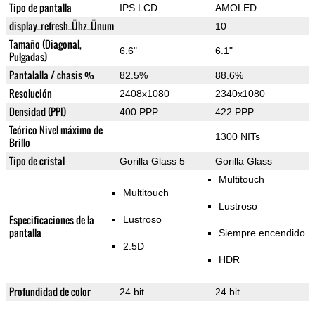
Tipo de pantalla
IPS LCD
AMOLED
display_refresh_Ühz_Ünum
10
Tamaño (Diagonal,
6.6"
6.1"
Pulgadas)
Pantalalla / chasis %
82.5%
88.6%
Resolución
2408x1080
2340x1080
Densidad (PPI)
400 PPP
422 PPP
Teórico Nivel máximo de
1300 NITs
Brillo
Tipo de cristal
Gorilla Glass 5
Gorilla Glass
Multitouch
Multitouch
Lustroso
Especificaciones de la
Lustroso
pantalla
Siempre encendido
2.5D
HDR
Profundidad de color
24 bit
24 bit