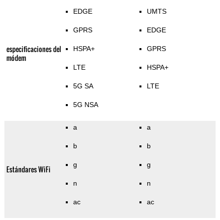
EDGE
UMTS
GPRS
EDGE
especificaciones del
HSPA+
GPRS
módem
LTE
HSPA+
5G SA
LTE
5G NSA
a
a
b
b
g
g
Estándares WiFi
n
n
ac
ac