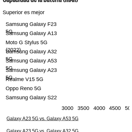
Superior es mejor
Samsung Galaxy F23
5G
Samsung Galaxy A13
Moto G Stylus 5G
(2022)
Samsung Galaxy A32
5G
Samsung Galaxy A53
5G
Samsung Galaxy A23
5G
Realme V15 5G
Oppo Reno 5G
Samsung Galaxy S22
3000
3500
4000
4500
50
Galaxy A23 5G vs. Galaxy A53 5G
Galaxy A23 5G vs. Galaxy A32 5G