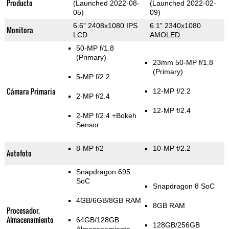
Producto
(Launched 2022-08-
(Launched 2022-02-
05)
09)
6.6" 2408x1080 IPS
6.1" 2340x1080
Monitora
LCD
AMOLED
50-MP f/1.8
(Primary)
23mm 50-MP f/1.8
(Primary)
5-MP f/2.2
Cámara Primaria
12-MP f/2.2
2-MP f/2.4
12-MP f/2.4
2-MP f/2.4
+Bokeh
Sensor
8-MP f/2
10-MP f/2.2
Autofoto
Snapdragon 695
SoC
Snapdragon 8 SoC
4GB/6GB/8GB RAM
8GB RAM
Procesador,
Almacenamiento
64GB/128GB
128GB/256GB