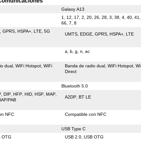
Comunicaciones
Galaxy A13
1, 12, 17, 2, 20, 26, 28, 3, 38, 4, 40, 41,
66, 7, 8
E
GPRS
HSPA+
LTE
5G
UMTS
EDGE
GPRS
HSPA+
LTE
a
b
g
n
ac
io dual
WiFi Hotspot
WiFi
Banda de radio dual
WiFi Hotspot
Wi
Direct
Bluetooth 5.0
P
DIP
HFP
HID
HSP
MAP
A2DP
BT LE
BAP/PAB
con NFC
Compatible con NFC
USB Type C
B OTG
USB 2.0
USB OTG