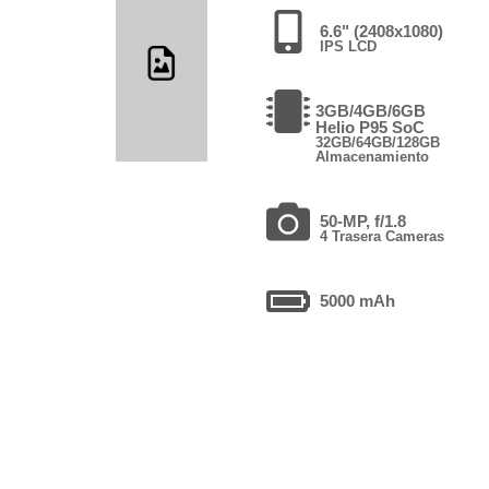
6.6" (2408x1080)
IPS LCD
3GB/4GB/6GB
Helio P95 SoC
32GB/64GB/128GB
Almacenamiento
50-MP, f/1.8
4 Trasera Cameras
5000 mAh