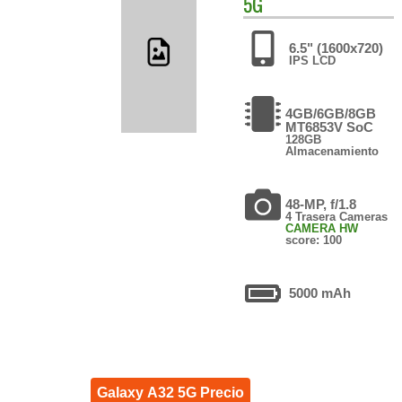
5G
6.5" (1600x720)
IPS LCD
4GB/6GB/8GB
MT6853V SoC
128GB
Almacenamiento
48-MP, f/1.8
4 Trasera Cameras
CAMERA HW
score: 100
5000 mAh
Galaxy A32 5G Precio