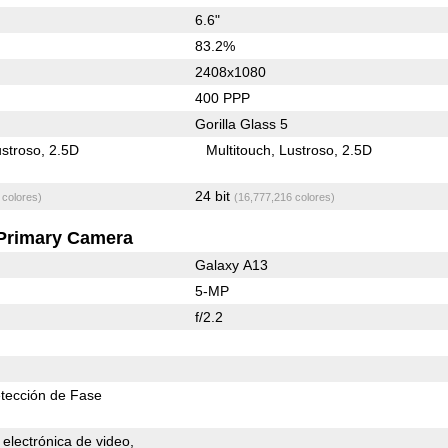
6.6"
83.2%
2408x1080
400 PPP
Gorilla Glass 5
stroso
2.5D
Multitouch
Lustroso
2.5D
24 bit
 colores)
(16,777,216 colores)
Primary Camera
Galaxy A13
5-MP
f/2.2
tección de Fase
 electrónica de video