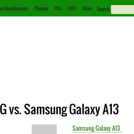
as Benchmarks
Phones
PCs
HOT!
More
Search
G vs. Samsung Galaxy A13
Samsung
Galaxy A13