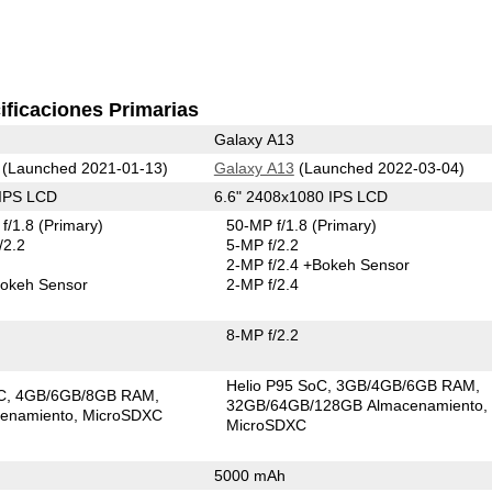
ificaciones Primarias
Galaxy A13
(Launched 2021-01-13)
Galaxy A13
(Launched 2022-03-04)
 IPS LCD
6.6" 2408x1080 IPS LCD
f/1.8
(Primary)
50-MP f/1.8
(Primary)
/2.2
5-MP f/2.2
2-MP f/2.4
+Bokeh Sensor
okeh Sensor
2-MP f/2.4
8-MP f/2.2
Helio P95 SoC
3GB/4GB/6GB RAM
C
4GB/6GB/8GB RAM
32GB/64GB/128GB Almacenamiento
enamiento
MicroSDXC
MicroSDXC
5000 mAh