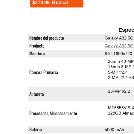
$279.99. Buscar
Espec
Nombre del producto
Galaxy A32 5G
Producto
Galaxy A32 5G
Monitora
6.5" 1600x720
26mm 48-MP 
13mm 8-MP f
Cámara Primaria
5-MP f/2.4
2-MP f/2.4
+B
13-MP f/2.2
Autofoto
MT6853V So
Procesador, Almacenamiento
128GB Almac
Bateria
5000 mAh