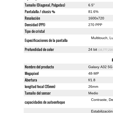
Tamaño (Diagonal, Pulgadas)
6.5"
Pantalalla / chasis %
81.6%
Resolución
1600x720
Densidad (PPI)
270 PPP
Tipo de cristal
Multitouch
Lu
Especificaciones de la pantalla
Profundidad de color
24 bit
(16,777,216
Nombre del producto
Galaxy A32 5G
Megapixel
48-MP
Abertura
f/1.8
longitud focal (35mm)
26mm
Tamaño del sensor
Medio
Contraste
De
capacidades de autoenfoque
Estabilización