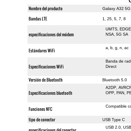
Nombre del producto
Galaxy A32 5G
Bandas LTE
1, 25, 5, 7, 8
UMTS
EDG
especificaciones del módem
NSA
5G SA
a
b
g
n
ac
Estándares WiFi
Banda de rad
Especificaciones WiFi
Direct
Versión de Bluetooth
Bluetooth 5.0
A2DP
AVRC
Especificaciones bluetooth
OPP
PAN
P
Compatible 
Funciones NFC
tipo de conector
USB Type C
USB 2.0
US
especificaciones del conector