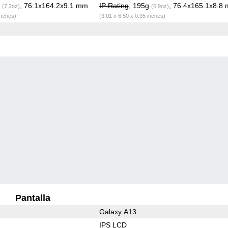
g
, 76.1x164.2x9.1 mm
IP Rating
, 195g
, 76.4x165.1x8.8
(7.2oz)
(6.9oz)
inches)
(3.01 x 6.50 x 0.35 inches)
Pantalla
Galaxy A13
IPS LCD