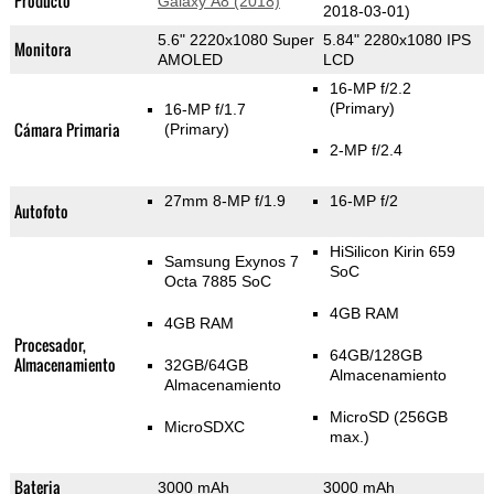
Producto
Galaxy A8 (2018)
2018-03-01)
5.6" 2220x1080 Super
5.84" 2280x1080 IPS
Monitora
AMOLED
LCD
16-MP f/2.2
(Primary)
16-MP f/1.7
Cámara Primaria
(Primary)
2-MP f/2.4
27mm 8-MP f/1.9
16-MP f/2
Autofoto
HiSilicon Kirin 659
Samsung Exynos 7
SoC
Octa 7885 SoC
4GB RAM
4GB RAM
Procesador,
64GB/128GB
Almacenamiento
32GB/64GB
Almacenamiento
Almacenamiento
MicroSD (256GB
MicroSDXC
max.)
Bateria
3000 mAh
3000 mAh