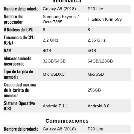
Informática
Nombre del producto
Galaxy A8 (2018)
P20 Lite
Nombre del
Samsung Exynos 7
HiSilicon Kirin 659
procesador
Octa 7885
# Núcleos del CPU
8
8
Frecuencia de CPU
2.2 GHz
2.36 GHz
(GHz)
RAM
4GB
4GB
Almacenamiento
32GB/64GB
64GB/128GB
incorporado
Tipo de tarjeta de
MicroSDXC
MicroSD
memoria
Capacidad máxima
de la tarjeta de
256GB
memoria
Sistema Operativo
Android 7.1.1
Android 8.0
(OS)
Comunicaciones
Nombre del producto
Galaxy A8 (2018)
P20 Lite