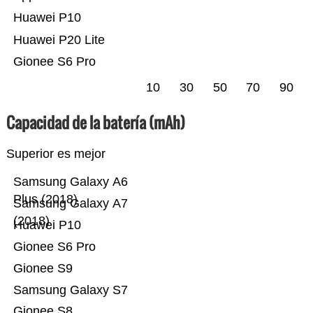
Huawei P10
Huawei P20 Lite
Gionee S6 Pro
10
30
50
70
90
Capacidad de la batería (mAh)
Superior es mejor
Samsung Galaxy A6
Plus (2018)
Samsung Galaxy A7
(2018)
Huawei P10
Gionee S6 Pro
Gionee S9
Samsung Galaxy S7
Gionee S8