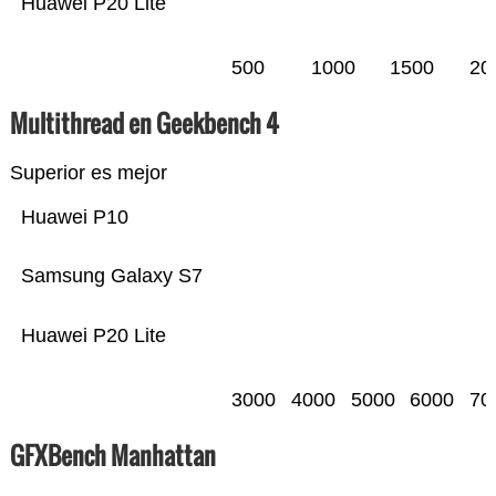
Huawei P20 Lite
500
1000
1500
20
Multithread en Geekbench 4
Superior es mejor
Huawei P10
Samsung Galaxy S7
Huawei P20 Lite
3000
4000
5000
6000
70
GFXBench Manhattan