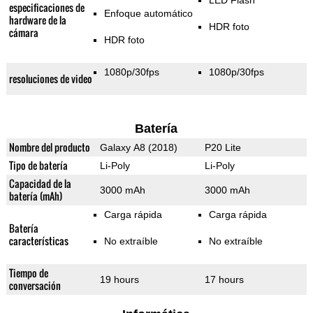
LED Flash
especificaciones de
Enfoque automático
hardware de la
HDR foto
cámara
HDR foto
1080p/30fps
1080p/30fps
resoluciones de video
Batería
Nombre del producto
Galaxy A8 (2018)
P20 Lite
Tipo de batería
Li-Poly
Li-Poly
Capacidad de la
3000 mAh
3000 mAh
batería (mAh)
Carga rápida
Carga rápida
Batería
características
No extraíble
No extraíble
Tiempo de
19 hours
17 hours
conversación