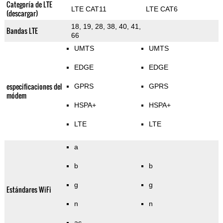
Categoría de LTE
LTE CAT11
LTE CAT6
(descargar)
18, 19, 28, 38, 40, 41,
Bandas LTE
66
UMTS
UMTS
EDGE
EDGE
especificaciones del
GPRS
GPRS
módem
HSPA+
HSPA+
LTE
LTE
a
b
b
g
g
Estándares WiFi
n
n
ac