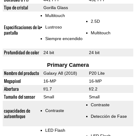
Tipo de cristal
Gorilla Glass
Multitouch
2.5D
Especificaciones de la
Lustroso
pantalla
Multitouch
Siempre encendido
Profundidad de color
24 bit
24 bit
Primary Camera
Nombre del producto
Galaxy A8 (2018)
P20 Lite
Megapixel
16-MP
16-MP
Abertura
f/1.7
f/2.2
Tamaño del sensor
Small
Small
Contraste
capacidades de
Contraste
autoenfoque
Detección de Fase
LED Flash