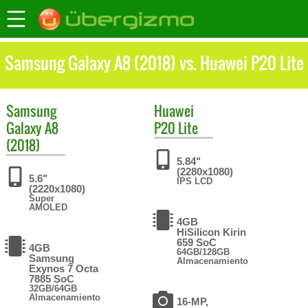
Samsung Galaxy A8 (2018) vs. Huawei P20 Lite
Samsung
Huawei
Galaxy A8
P20 Lite
(2018)
5.84"
(2280x1080)
5.6"
IPS LCD
(2220x1080)
Super
AMOLED
4GB
HiSilicon Kirin
659 SoC
4GB
64GB/128GB
Samsung
Almacenamiento
Exynos 7 Octa
7885 SoC
32GB/64GB
Almacenamiento
16-MP,