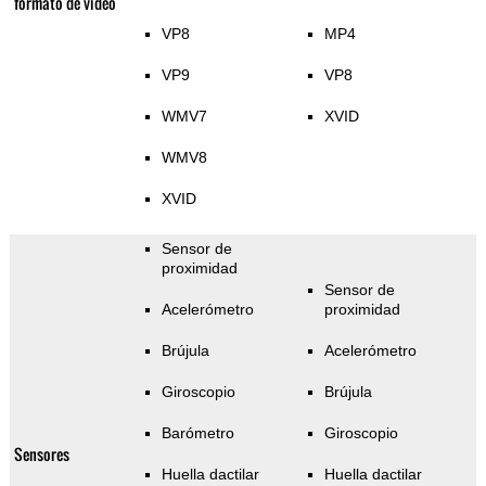
formato de video
VP8
MP4
VP9
VP8
WMV7
XVID
WMV8
XVID
Sensor de
proximidad
Sensor de
Acelerómetro
proximidad
Brújula
Acelerómetro
Giroscopio
Brújula
Barómetro
Giroscopio
Sensores
Huella dactilar
Huella dactilar