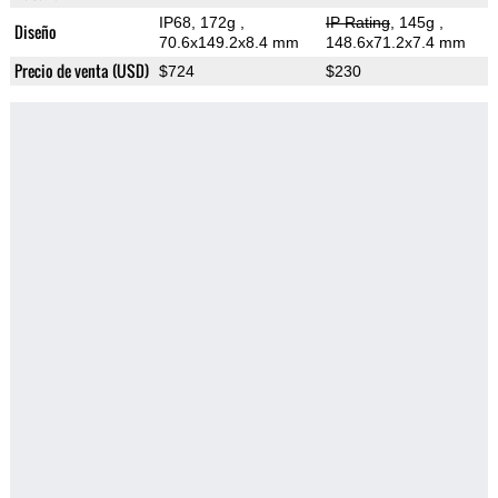
IP68, 172g
,
IP Rating
, 145g
,
Diseño
70.6x149.2x8.4 mm
148.6x71.2x7.4 mm
Precio de venta (USD)
$724
$230