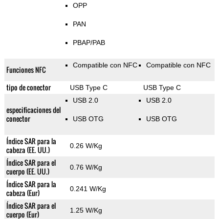
OPP
PAN
PBAP/PAB
Compatible con NFC
Compatible con NFC
Funciones NFC
tipo de conector
USB Type C
USB Type C
USB 2.0
USB 2.0
especificaciones del
conector
USB OTG
USB OTG
Índice SAR para la
0.26 W/Kg
cabeza (EE. UU.)
Índice SAR para el
0.76 W/Kg
cuerpo (EE. UU.)
Índice SAR para la
0.241 W/Kg
cabeza (Eur)
Índice SAR para el
1.25 W/Kg
cuerpo (Eur)