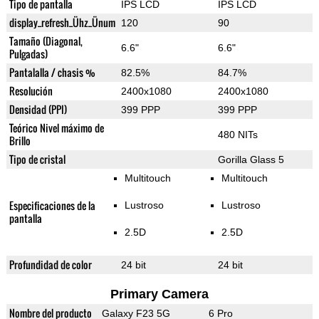
Tipo de pantalla
IPS LCD
IPS LCD
display_refresh_Ühz_Ünum
120
90
Tamaño (Diagonal,
6.6"
6.6"
Pulgadas)
Pantalalla / chasis %
82.5%
84.7%
Resolución
2400x1080
2400x1080
Densidad (PPI)
399 PPP
399 PPP
Teórico Nivel máximo de
480 NITs
Brillo
Tipo de cristal
Gorilla Glass 5
Multitouch
Multitouch
Especificaciones de la
Lustroso
Lustroso
pantalla
2.5D
2.5D
Profundidad de color
24 bit
24 bit
Primary Camera
Nombre del producto
Galaxy F23 5G
6 Pro