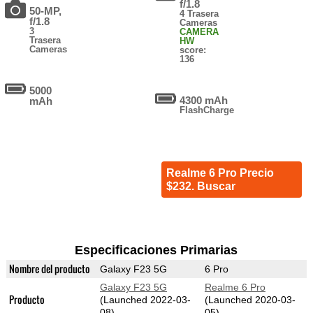
f/1.8
50-MP,
4 Trasera
f/1.8
Cameras
3
CAMERA
Trasera
HW
Cameras
score:
136
5000
4300 mAh
mAh
FlashCharge
Realme 6 Pro Precio
$232. Buscar
Especificaciones Primarias
Nombre del producto
Galaxy F23 5G
6 Pro
Galaxy F23 5G
Realme 6 Pro
Producto
(Launched 2022-03-
(Launched 2020-03-
08)
05)