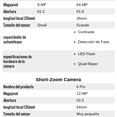
Megapixel
8-MP
64-MP
Abertura
f/2.2
f/1.8
longitud focal (35mm)
26mm
Tamaño del sensor
Small
Grande
Contraste
capacidades de
autoenfoque
Detección de Fase
LED Flash
especificaciones de
hardware de la
Quad Bayer
cámara
Short-Zoom Camera
Nombre del producto
6 Pro
Megapixel
12-MP
Abertura
f/2.5
longitud focal (35mm)
54mm
Tamaño del sensor
Muy pequeño