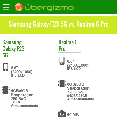
Samsung Galaxy F23 5G vs. Realme 6 Pro
Samsung
Realme
6
Galaxy F23
Pro
5G
6.6"
(2400x1080)
6.6"
IPS LCD
(2400x1080)
IPS LCD
6GB/8GB
Snapdragon
4GB/6GB
720G SoC
Snapdragon
64GB/128GB
750 SoC
Almacenamiento
128GB
Almacenamiento
64-MP,