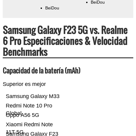
BeiDou
BeiDou
Samsung Galaxy F23 5G vs. Realme
6 Pro Especificaciones & Velocidad
Benchmarks
Capacidad de la batería (mAh)
Superior es mejor
Samsung Galaxy M33
Redmi Note 10 Pro
Global
Oppo A56 5G
Xiaomi Redmi Note
11T 5G
Samsung Galaxy F23