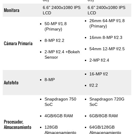
6.6" 2400x1080 IPS
6.6" 2400x1080 IPS
Monitora
LCD
LCD
26mm 64-MP f/1.8
50-MP f/1.8
(Primary)
(Primary)
16mm 8-MP f/2.3
8-MP f/2.2
Cámara Primaria
54mm 12-MP f/2.5
2-MP f/2.4
+Bokeh
Sensor
2-MP f/2.4
16-MP f/2
8-MP
Autofoto
f/2.2
Snapdragon 750
Snapdragon 720G
SoC
SoC
4GB/6GB RAM
6GB/8GB RAM
Procesador,
Almacenamiento
128GB
64GB/128GB
Almacenamiento
Almacenamiento