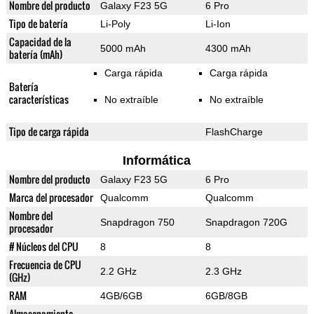
Nombre del producto
Galaxy F23 5G
6 Pro
Tipo de batería
Li-Poly
Li-Ion
Capacidad de la
5000 mAh
4300 mAh
batería (mAh)
Carga rápida
Carga rápida
Batería
características
No extraíble
No extraíble
Tipo de carga rápida
FlashCharge
Informática
Nombre del producto
Galaxy F23 5G
6 Pro
Marca del procesador
Qualcomm
Qualcomm
Nombre del
Snapdragon 750
Snapdragon 720G
procesador
# Núcleos del CPU
8
8
Frecuencia de CPU
2.2 GHz
2.3 GHz
(GHz)
RAM
4GB/6GB
6GB/8GB
Almacenamiento