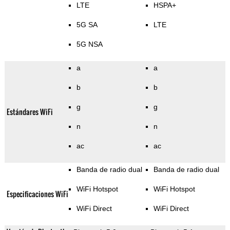
LTE
HSPA+
5G SA
LTE
5G NSA
a
a
b
b
g
g
Estándares WiFi
n
n
ac
ac
Banda de radio dual
Banda de radio dual
WiFi Hotspot
WiFi Hotspot
Especificaciones WiFi
WiFi Direct
WiFi Direct