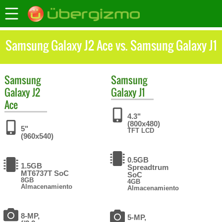
Samsung Galaxy J2 Ace vs. Samsung Galaxy J1
Samsung
Samsung
Galaxy J2
Galaxy J1
Ace
4.3"
(800x480)
5"
TFT LCD
(960x540)
0.5GB
1.5GB
Spreadtrum
MT6737T SoC
SoC
8GB
4GB
Almacenamiento
Almacenamiento
8-MP,
5-MP,