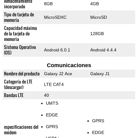
Almacenamiento
8GB
4GB
incorporado
Tipo de tarjeta de
MicroSDXC
MicroSD
memoria
Capacidad máxima
de la tarjeta de
128GB
memoria
Sistema Operativo
Android 6.0.1
Android 4.4.4
(OS)
Comunicaciones
Nombre del producto
Galaxy J2 Ace
Galaxy J1
Categoría de LTE
LTE CAT4
(descargar)
Bandas LTE
40
UMTS
EDGE
GPRS
especificaciones del
GPRS
módem
EDGE