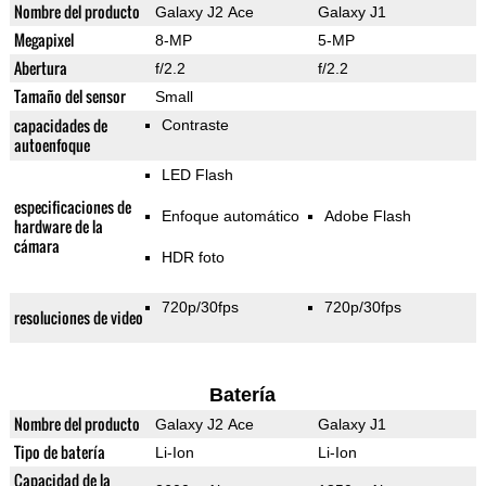
Nombre del producto
Galaxy J2 Ace
Galaxy J1
Megapixel
8-MP
5-MP
Abertura
f/2.2
f/2.2
Tamaño del sensor
Small
capacidades de
Contraste
autoenfoque
LED Flash
especificaciones de
Enfoque automático
Adobe Flash
hardware de la
cámara
HDR foto
720p/30fps
720p/30fps
resoluciones de video
Batería
Nombre del producto
Galaxy J2 Ace
Galaxy J1
Tipo de batería
Li-Ion
Li-Ion
Capacidad de la