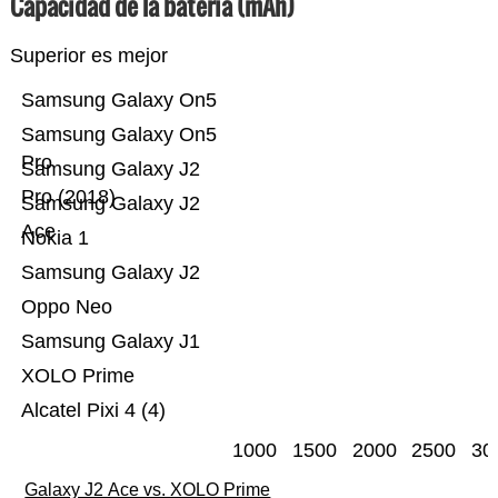
Capacidad de la batería (mAh)
Superior es mejor
Samsung Galaxy On5
Samsung Galaxy On5
Pro
Samsung Galaxy J2
Pro (2018)
Samsung Galaxy J2
Ace
Nokia 1
Samsung Galaxy J2
Oppo Neo
Samsung Galaxy J1
XOLO Prime
Alcatel Pixi 4 (4)
1000
1500
2000
2500
30
Galaxy J2 Ace vs. XOLO Prime