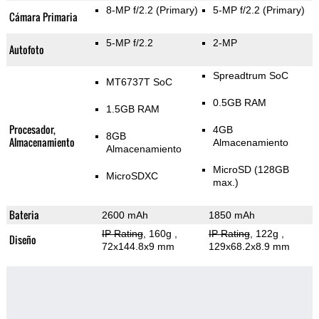
8-MP f/2.2
(Primary)
5-MP f/2.2
(Primary)
Cámara Primaria
5-MP f/2.2
2-MP
Autofoto
Spreadtrum SoC
MT6737T SoC
0.5GB RAM
1.5GB RAM
Procesador,
4GB
8GB
Almacenamiento
Almacenamiento
Almacenamiento
MicroSD (128GB
MicroSDXC
max.)
Bateria
2600 mAh
1850 mAh
IP Rating
, 160g
,
IP Rating
, 122g
,
Diseño
72x144.8x9 mm
129x68.2x8.9 mm