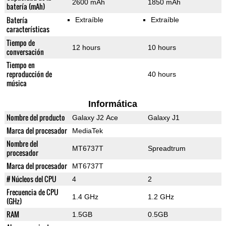
2600 mAh
1850 mAh
batería (mAh)
Batería
Extraíble
Extraíble
características
Tiempo de
12 hours
10 hours
conversación
Tiempo en
reproducción de
40 hours
música
Informática
Nombre del producto
Galaxy J2 Ace
Galaxy J1
Marca del procesador
MediaTek
Nombre del
MT6737T
Spreadtrum
procesador
Marca del procesador
MT6737T
# Núcleos del CPU
4
2
Frecuencia de CPU
1.4 GHz
1.2 GHz
(GHz)
RAM
1.5GB
0.5GB