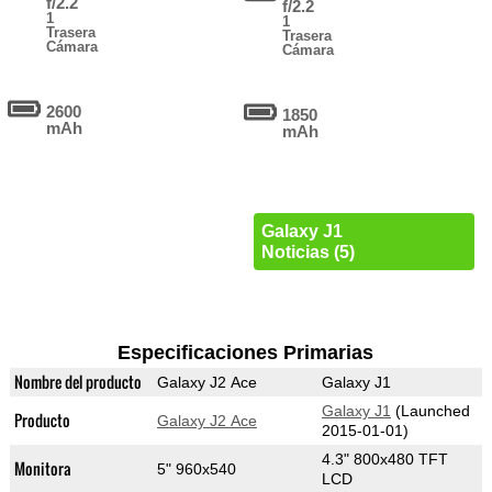
f/2.2
f/2.2
1
1
Trasera
Trasera
Cámara
Cámara
2600
1850
mAh
mAh
Galaxy J1
Noticias (5)
Especificaciones Primarias
Nombre del producto
Galaxy J2 Ace
Galaxy J1
Galaxy J1
(Launched
Producto
Galaxy J2 Ace
2015-01-01)
4.3" 800x480 TFT
Monitora
5" 960x540
LCD