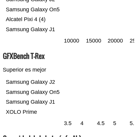
Samsung Galaxy On5
Alcatel Pixi 4 (4)
Samsung Galaxy J1
10000
15000
20000
25
GFXBench T-Rex
Superior es mejor
Samsung Galaxy J2
Samsung Galaxy On5
Samsung Galaxy J1
XOLO Prime
3.5
4
4.5
5
5.