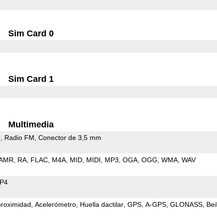
Sim Card 0
Sim Card 1
Multimedia
e
Radio FM
Conector de 3,5 mm
AMR
RA
FLAC
M4A
MID
MIDI
MP3
OGA
OGG
WMA
WAV
P4
proximidad
Acelerómetro
Huella dactilar
GPS
A-GPS
GLONASS
Be