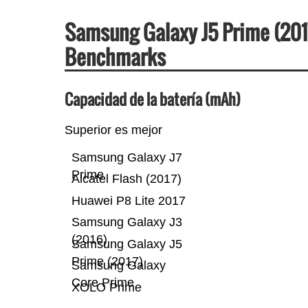
Samsung Galaxy J5 Prime (201
Benchmarks
Capacidad de la batería (mAh)
Superior es mejor
Samsung Galaxy J7
Prime
Alcatel Flash (2017)
Huawei P8 Lite 2017
Samsung Galaxy J3
(2016)
Samsung Galaxy J5
Prime (2017)
Samsung Galaxy
Core Prime
XOLO Prime