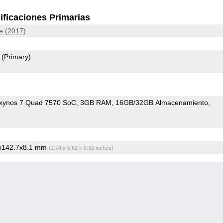
ificaciones Primarias
e (2017)
9
(Primary)
xynos 7 Quad 7570 SoC
3GB RAM
16GB/32GB Almacenamiento
6x142.7x8.1 mm
(2.74 x 5.62 x 0.32 inches)