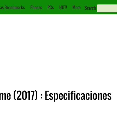
as Benchmarks
Phones
PCs
HOT!
More
Search
e (2017) : Especificaciones