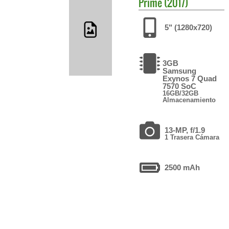
Prime (2017)
5" (1280x720)
3GB
Samsung
Exynos 7 Quad
7570 SoC
16GB/32GB
Almacenamiento
13-MP, f/1.9
1 Trasera Cámara
2500 mAh