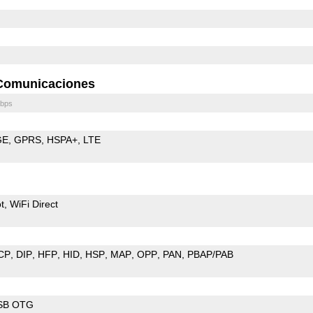
Comunicaciones
bps
GE
GPRS
HSPA+
LTE
t
WiFi Direct
CP
DIP
HFP
HID
HSP
MAP
OPP
PAN
PBAP/PAB
SB OTG