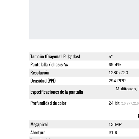
Tamaño (Diagonal, Pulgadas)
5"
Pantalalla / chasis %
69.4%
Resolución
1280x720
Densidad (PPI)
294 PPP
Multitouch
Especificaciones de la pantalla
Profundidad de color
24 bit
(16,777,216
Megapixel
13-MP
Abertura
f/1.9