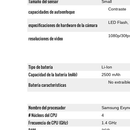
Tamaño del sensor
Small
Contraste
capacidades de autoenfoque
LED Flash
especificaciones de hardware de la cámara
1080p/30fp
resoluciones de video
Tipo de batería
Li-Ion
Capacidad de la batería (mAh)
2500 mAh
No extraíbl
Batería características
Nombre del procesador
Samsung Exyn
# Núcleos del CPU
4
Frecuencia de CPU (GHz)
1.4 GHz