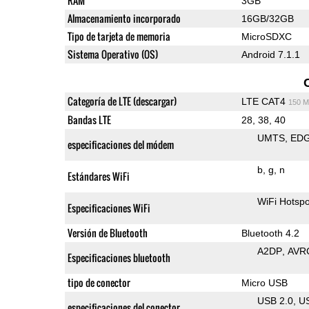
RAM
3GB
Almacenamiento incorporado
16GB/32GB
Tipo de tarjeta de memoria
MicroSDXC
Sistema Operativo (OS)
Android 7.1.1
Categoría de LTE (descargar)
LTE CAT4
150 M
Bandas LTE
28, 38, 40
UMTS
ED
especificaciones del módem
b
g
n
Estándares WiFi
WiFi Hotspo
Especificaciones WiFi
Versión de Bluetooth
Bluetooth 4.2
A2DP
AVR
Especificaciones bluetooth
tipo de conector
Micro USB
USB 2.0
U
especificaciones del conector