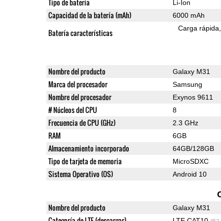
Tipo de batería
Li-Ion
Capacidad de la batería (mAh)
6000 mAh
Carga rápida
Batería características
Nombre del producto
Galaxy M31
Marca del procesador
Samsung
Nombre del procesador
Exynos 9611
# Núcleos del CPU
8
Frecuencia de CPU (GHz)
2.3 GHz
RAM
6GB
Almacenamiento incorporado
64GB/128GB
Tipo de tarjeta de memoria
MicroSDXC
Sistema Operativo (OS)
Android 10
Nombre del producto
Galaxy M31
Categoría de LTE (descargar)
LTE CAT10
452