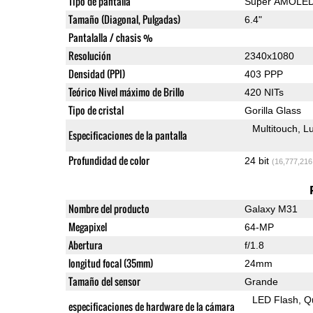
Tipo de pantalla
Super AMOLE
Tamaño (Diagonal, Pulgadas)
6.4"
Pantalalla / chasis %
Resolución
2340x1080
Densidad (PPI)
403 PPP
Teórico Nivel máximo de Brillo
420 NITs
Tipo de cristal
Gorilla Glass
Multitouch
Lu
Especificaciones de la pantalla
Profundidad de color
24 bit
(16,777,216
Nombre del producto
Galaxy M31
Megapixel
64-MP
Abertura
f/1.8
longitud focal (35mm)
24mm
Tamaño del sensor
Grande
LED Flash
Q
especificaciones de hardware de la cámara