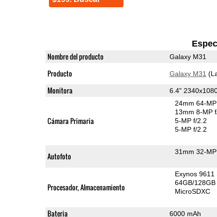
Espec
Nombre del producto
Galaxy M31
Producto
Galaxy M31
(La
Monitora
6.4" 2340x10
24mm 64-MP 
13mm 8-MP f
Cámara Primaria
5-MP f/2.2
5-MP f/2.2
31mm 32-MP 
Autofoto
Exynos 9611
64GB/128GB 
Procesador, Almacenamiento
MicroSDXC
Bateria
6000 mAh