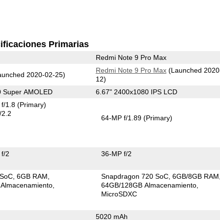
ificaciones Primarias
Redmi Note 9 Pro Max
Redmi Note 9 Pro Max
(Launched 2020
unched 2020-02-25)
12)
80 Super AMOLED
6.67" 2400x1080 IPS LCD
f/1.8
(Primary)
/2.2
64-MP f/1.89
(Primary)
f/2
36-MP f/2
 SoC
6GB RAM
Snapdragon 720 SoC
6GB/8GB RAM
Almacenamiento
64GB/128GB Almacenamiento
MicroSDXC
5020 mAh