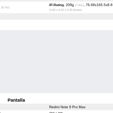
IP Rating
, 209g
, 76.68x165.5x8.
(7.4oz)
g
(6.7oz)
(3.02 x 6.52 x 0.35 inches)
Pantalla
Redmi Note 9 Pro Max