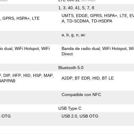
1, 3, 40, 41, 5, 7, 8
UMTS
EDGE
GPRS
HSPA+
LTE
E
E
GPRS
HSPA+
LTE
A
TD-SCDMA
TD-HSDPA
a
b
g
n
ac
io dual
WiFi Hotspot
WiFi
Banda de radio dual
WiFi Hotspot
Wi
Direct
Bluetooth 5.0
P
DIP
HFP
HID
HSP
MAP
A2DP
BT EDR
HID
BT LE
BAP/PAB
Compatible con NFC
USB Type C
B OTG
USB 2.0
USB OTG