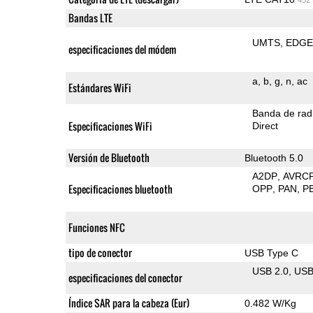
Bandas LTE
UMTS
EDG
especificaciones del módem
a
b
g
n
ac
Estándares WiFi
Banda de rad
Especificaciones WiFi
Direct
Versión de Bluetooth
Bluetooth 5.0
A2DP
AVRC
Especificaciones bluetooth
OPP
PAN
P
Funciones NFC
tipo de conector
USB Type C
USB 2.0
US
especificaciones del conector
Índice SAR para la cabeza (Eur)
0.482 W/Kg