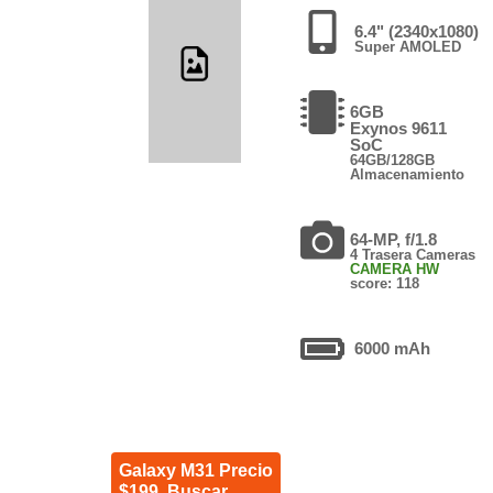
6.4" (2340x1080)
Super AMOLED
6GB
Exynos 9611
SoC
64GB/128GB
Almacenamiento
64-MP, f/1.8
4 Trasera Cameras
CAMERA HW
score: 118
6000 mAh
Galaxy M31 Precio
$199. Buscar