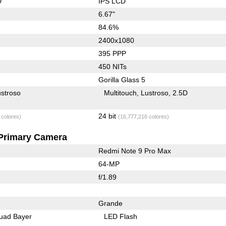
D
IPS LCD
6.67"
84.6%
2400x1080
395 PPP
450 NITs
Gorilla Glass 5
stroso
Multitouch
Lustroso
2.5D
24 bit
 colores)
(16,777,216 colores)
Primary Camera
Redmi Note 9 Pro Max
64-MP
f/1.89
Grande
uad Bayer
LED Flash