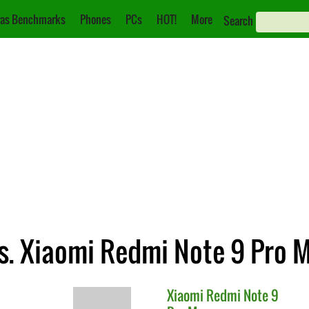
as Benchmarks
Phones
PCs
HOT!
More
Search
. Xiaomi Redmi Note 9 Pro 
Xiaomi
Redmi Note 9