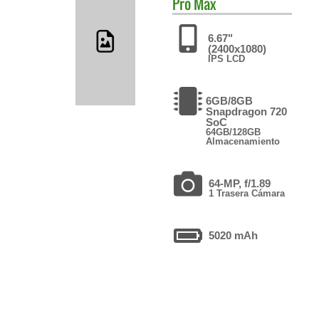
Pro Max
6.67"
(2400x1080)
IPS LCD
6GB/8GB
Snapdragon 720
SoC
64GB/128GB
Almacenamiento
64-MP, f/1.89
1 Trasera Cámara
5020 mAh