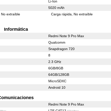
Li-Ion
5020 mAh
No extraíble
Carga rápida
No extraíble
Informática
Redmi Note 9 Pro Max
Qualcomm
Snapdragon 720
8
2.3 GHz
6GB/8GB
64GB/128GB
MicroSDXC
Android 10
Comunicaciones
Redmi Note 9 Pro Max
LTE CAT12
 Mbps
603 Mbps