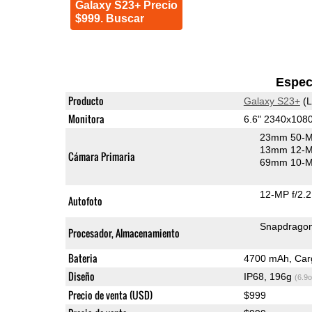
Galaxy S23+ Precio
$999. Buscar
Espec
Producto
Galaxy S23+
(L
Monitora
6.6" 2340x10
23mm 50-M
13mm 12-MP
Cámara Primaria
69mm 10-MP
12-MP f/2.2
Autofoto
Snapdragon
Procesador, Almacenamiento
Bateria
4700 mAh, Carg
Diseño
IP68, 196g
(6.9o
Precio de venta (USD)
$999