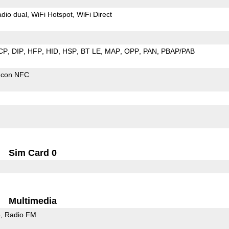
dio dual
WiFi Hotspot
WiFi Direct
CP
DIP
HFP
HID
HSP
BT LE
MAP
OPP
PAN
PBAP/PAB
 con NFC
Sim Card 0
Multimedia
e
Radio FM