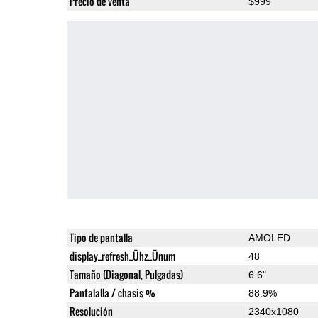
Precio de venta
$999
Tipo de pantalla
AMOLED
display_refresh_Ühz_Ünum
48
Tamaño (Diagonal, Pulgadas)
6.6"
Pantalalla / chasis %
88.9%
Resolución
2340x1080