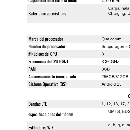
Capacidad de la batería (mAh)
4700 mAh
Carga inalá
Batería características
Charging
U
Marca del procesador
Qualcomm
Nombre del procesador
Snapdragon 8 
# Núcleos del CPU
8
Frecuencia de CPU (GHz)
3.36 GHz
RAM
8GB
Almacenamiento incorporado
256GB/512GB
Sistema Operativo (OS)
Android 13
Bandas LTE
1, 12, 13, 17, 2
UMTS
ED
especificaciones del módem
a
b
g
n
a
Estándares WiFi