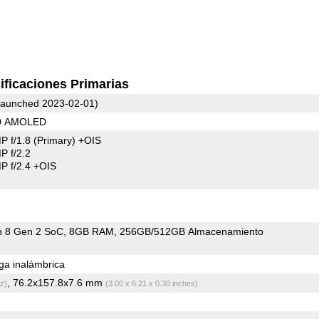
ificaciones Primarias
aunched 2023-02-01)
80 AMOLED
P f/1.8
(Primary)
+OIS
 f/2.2
 f/2.4 +OIS
 8 Gen 2 SoC
8GB RAM
256GB/512GB Almacenamiento
a inalámbrica
, 76.2x157.8x7.6 mm
z)
(3.00 x 6.21 x 0.30 inches)