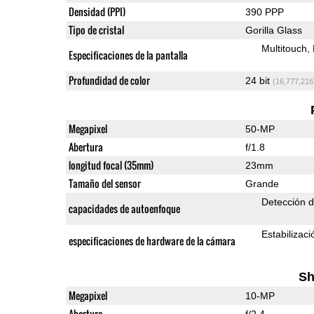
Densidad (PPI)
390 PPP
Tipo de cristal
Gorilla Glass
Multitouch
Especificaciones de la pantalla
Profundidad de color
24 bit
(16,777,216
Megapixel
50-MP
Abertura
f/1.8
longitud focal (35mm)
23mm
Tamaño del sensor
Grande
Detección 
capacidades de autoenfoque
Estabilizac
especificaciones de hardware de la cámara
Sh
Megapixel
10-MP
Abertura
f/2.4