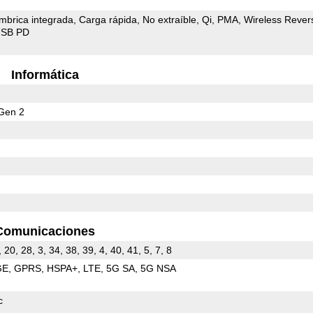
mbrica integrada
Carga rápida
No extraíble
Qi
PMA
Wireless Rever
SB PD
Informática
Gen 2
Comunicaciones
, 20, 28, 3, 34, 38, 39, 4, 40, 41, 5, 7, 8
GE
GPRS
HSPA+
LTE
5G SA
5G NSA
c