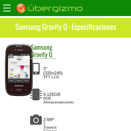
Samsung Gravity Q : Especificaciones
Samsung
Gravity Q
3"
(320x240)
TFT LCD
0.125GB
0GB
Almacenamiento
2-MP
1
Trasera