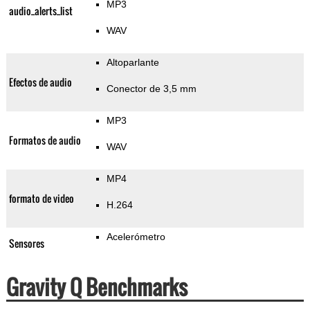
MP3
audio_alerts_list
WAV
Altoparlante
Efectos de audio
Conector de 3,5 mm
MP3
Formatos de audio
WAV
MP4
formato de video
H.264
Acelerómetro
Sensores
Gravity Q Benchmarks