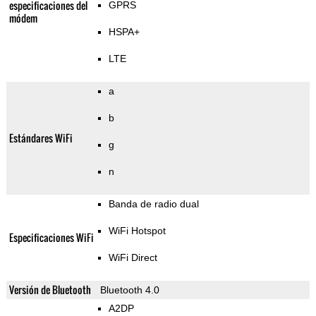
especificaciones del
GPRS
módem
HSPA+
LTE
a
b
Estándares WiFi
g
n
Banda de radio dual
WiFi Hotspot
Especificaciones WiFi
WiFi Direct
Versión de Bluetooth
Bluetooth 4.0
A2DP