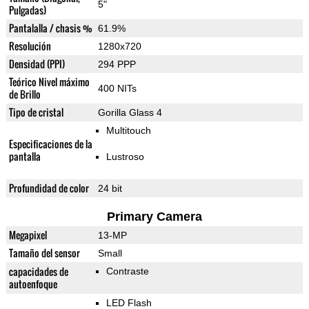
5"
Pulgadas)
Pantalalla / chasis %
61.9%
Resolución
1280x720
Densidad (PPI)
294 PPP
Teórico Nivel máximo
400 NITs
de Brillo
Tipo de cristal
Gorilla Glass 4
Multitouch
Especificaciones de la
pantalla
Lustroso
Profundidad de color
24 bit
Primary Camera
Megapixel
13-MP
Tamaño del sensor
Small
capacidades de
Contraste
autoenfoque
LED Flash