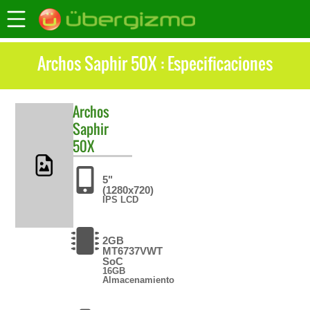
Archos Saphir 50X : Especificaciones
Archos
Saphir
50X
5"
(1280x720)
IPS LCD
2GB
MT6737VWT
SoC
16GB
Almacenamiento