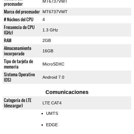
MT6737VWT
procesador
Marca del procesador
MT6737VWT
# Núcleos del CPU
4
Frecuencia de CPU
1.3 GHz
(GHz)
RAM
2GB
Almacenamiento
16GB
incorporado
Tipo de tarjeta de
MicroSDXC
memoria
Sistema Operativo
Android 7.0
(OS)
Comunicaciones
Categoría de LTE
LTE CAT4
(descargar)
UMTS
EDGE