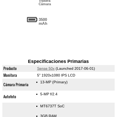
Trasera
Cámara
3500
mAh
Especificaciones Primarias
Producto
Sense 50x
(Launched 2017-06-01)
Monitora
5" 1920x1080 IPS LCD
13-MP
(Primary)
Cámara Primaria
5-MP f/2.4
Autofoto
MT6737T SoC
3GB RAM