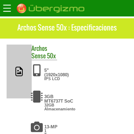
Archos Sense 50x : Especificaciones
Archos
Sense 50x
5"
(1920x1080)
IPS LCD
3GB
MT6737T SoC
32GB
Almacenamiento
13-MP
1