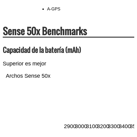
A-GPS
Sense 50x Benchmarks
Capacidad de la batería (mAh)
Superior es mejor
Archos Sense 50x
2900
3000
3100
3200
3300
3400
35