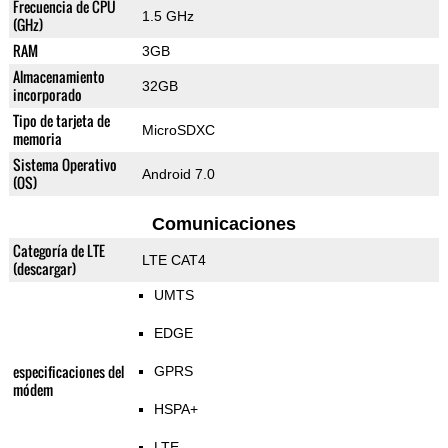
Frecuencia de CPU
1.5 GHz
(GHz)
RAM
3GB
Almacenamiento
32GB
incorporado
Tipo de tarjeta de
MicroSDXC
memoria
Sistema Operativo
Android 7.0
(OS)
Comunicaciones
Categoría de LTE
LTE CAT4
(descargar)
UMTS
EDGE
especificaciones del
GPRS
módem
HSPA+
LTE