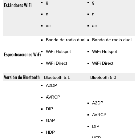
g
g
Estándares WiFi
n
n
ac
ac
Banda de radio dual
Banda de radio dual
WiFi Hotspot
WiFi Hotspot
Especificaciones WiFi
WiFi Direct
WiFi Direct
Versión de Bluetooth
Bluetooth 5.1
Bluetooth 5.0
A2DP
AVRCP
A2DP
DIP
AVRCP
GAP
DIP
HDP