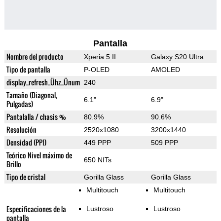
Pantalla
Nombre del producto
Xperia 5 II
Galaxy S20 Ultra
Tipo de pantalla
P-OLED
AMOLED
display_refresh_Ühz_Ünum
240
Tamaño (Diagonal,
6.1"
6.9"
Pulgadas)
Pantalalla / chasis %
80.9%
90.6%
Resolución
2520x1080
3200x1440
Densidad (PPI)
449 PPP
509 PPP
Teórico Nivel máximo de
650 NITs
Brillo
Tipo de cristal
Gorilla Glass
Gorilla Glass
Multitouch
Multitouch
Especificaciones de la
Lustroso
Lustroso
pantalla