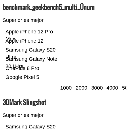
benchmark_geekbench5_multi_Ünum
Superior es mejor
Apple iPhone 12 Pro
Max
Apple iPhone 12
Samsung Galaxy S20
Ultra
Samsung Galaxy Note
20 Ultra
OnePlus 8 Pro
Google Pixel 5
1000
2000
3000
4000
50
3DMark Slingshot
Superior es mejor
Samsung Galaxy S20