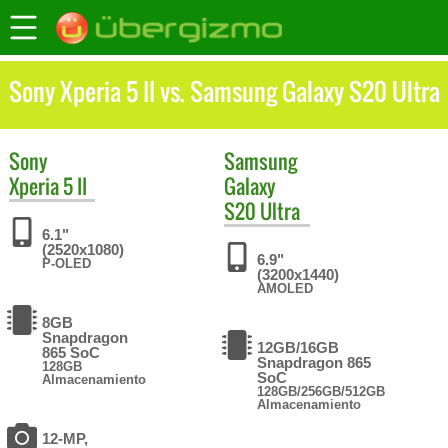
Sony Xperia 5 II vs. Samsung Galaxy S20 Ultra
Sony
Samsung
Xperia 5 II
Galaxy
S20 Ultra
6.1"
(2520x1080)
6.9"
P-OLED
(3200x1440)
AMOLED
8GB
Snapdragon
12GB/16GB
865 SoC
Snapdragon 865
128GB
SoC
Almacenamiento
128GB/256GB/512GB
Almacenamiento
12-MP,