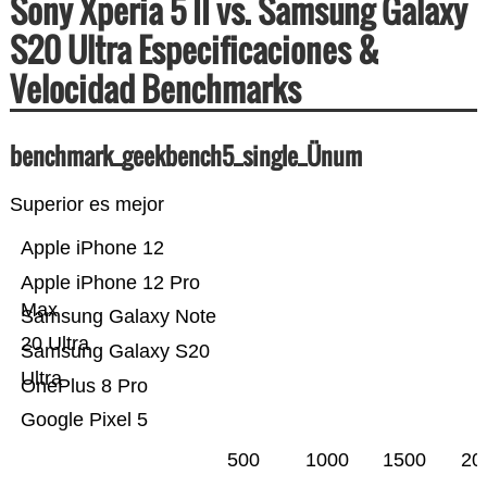
Sony Xperia 5 II vs. Samsung Galaxy
S20 Ultra Especificaciones &
Velocidad Benchmarks
benchmark_geekbench5_single_Ünum
Superior es mejor
Apple iPhone 12
Apple iPhone 12 Pro
Max
Samsung Galaxy Note
20 Ultra
Samsung Galaxy S20
Ultra
OnePlus 8 Pro
Google Pixel 5
500
1000
1500
20