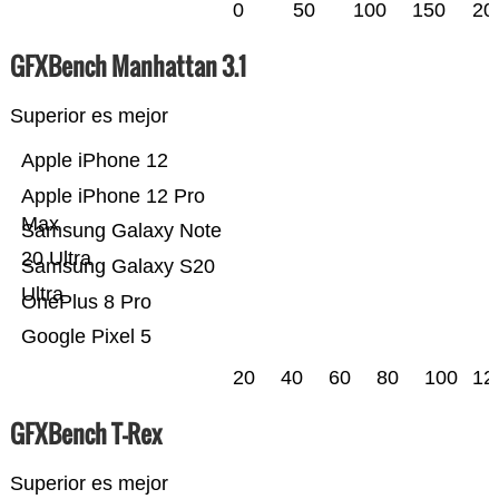
0
50
100
150
20
GFXBench Manhattan 3.1
Superior es mejor
Apple iPhone 12
Apple iPhone 12 Pro
Max
Samsung Galaxy Note
20 Ultra
Samsung Galaxy S20
Ultra
OnePlus 8 Pro
Google Pixel 5
20
40
60
80
100
12
GFXBench T-Rex
Superior es mejor