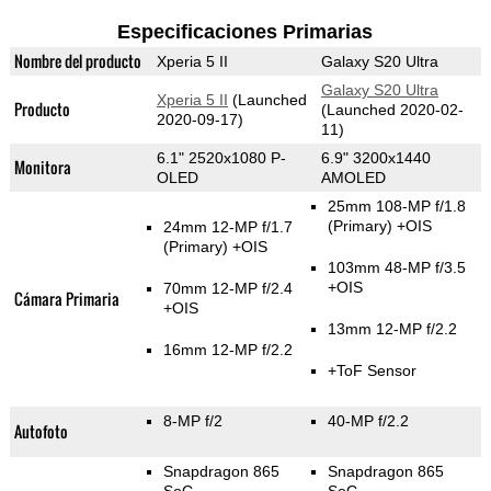
Especificaciones Primarias
Nombre del producto
Xperia 5 II
Galaxy S20 Ultra
Galaxy S20 Ultra
Xperia 5 II
(Launched
Producto
(Launched 2020-02-
2020-09-17)
11)
6.1" 2520x1080 P-
6.9" 3200x1440
Monitora
OLED
AMOLED
25mm 108-MP f/1.8
(Primary)
+OIS
24mm 12-MP f/1.7
(Primary)
+OIS
103mm 48-MP f/3.5
+OIS
70mm 12-MP f/2.4
Cámara Primaria
+OIS
13mm 12-MP f/2.2
16mm 12-MP f/2.2
+ToF Sensor
8-MP f/2
40-MP f/2.2
Autofoto
Snapdragon 865
Snapdragon 865