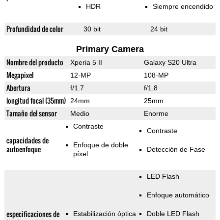
HDR
Siempre encendido
Profundidad de color
30 bit
24 bit
Primary Camera
Nombre del producto
Xperia 5 II
Galaxy S20 Ultra
Megapixel
12-MP
108-MP
Abertura
f/1.7
f/1.8
longitud focal (35mm)
24mm
25mm
Tamaño del sensor
Medio
Enorme
Contraste
Contraste
capacidades de
Enfoque de doble
autoenfoque
Detección de Fase
píxel
LED Flash
Enfoque automático
especificaciones de
Estabilización óptica
Doble LED Flash