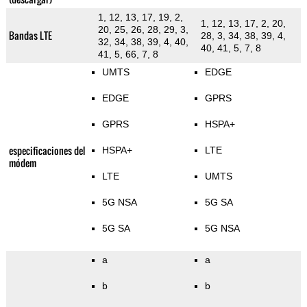
1, 12, 13, 17, 19, 2,
1, 12, 13, 17, 2, 20,
20, 25, 26, 28, 29, 3,
Bandas LTE
28, 3, 34, 38, 39, 4,
32, 34, 38, 39, 4, 40,
40, 41, 5, 7, 8
41, 5, 66, 7, 8
UMTS
EDGE
EDGE
GPRS
GPRS
HSPA+
especificaciones del
HSPA+
LTE
módem
LTE
UMTS
5G NSA
5G SA
5G SA
5G NSA
a
a
b
b