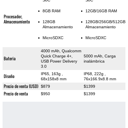
SoC
SoC
8GB RAM
12GB/16GB RAM
Procesador,
Almacenamiento
128GB
128GB/256GB/512GB
Almacenamiento
Almacenamiento
MicroSDXC
MicroSDXC
4000 mAh, Qualcomm
Quick Charge 4+,
5000 mAh, Carga
Bateria
USB Power Delivery
inalámbrica
3.0
IP65, 163g
,
IP68, 222g
,
Diseño
68x158x8 mm
76x166.9x8.8 mm
Precio de venta (USD)
$879
$1399
Precio de venta
$950
$1399