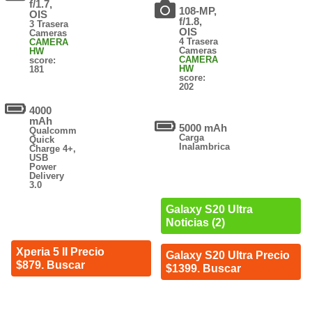
f/1.7,
108-MP,
OIS
f/1.8,
3 Trasera
OIS
Cameras
4 Trasera
CAMERA
Cameras
HW
CAMERA
score:
HW
181
score:
202
4000
mAh
5000 mAh
Qualcomm
Carga
Quick
Inalambrica
Charge 4+,
USB
Power
Delivery
3.0
Galaxy S20 Ultra
Noticias (2)
Xperia 5 II Precio
Galaxy S20 Ultra Precio
$879. Buscar
$1399. Buscar