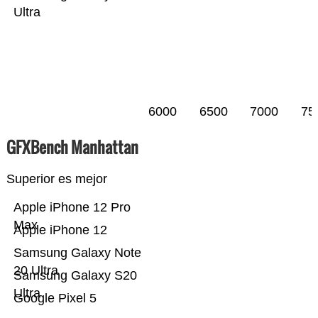
Ultra
6000
6500
7000
75
GFXBench Manhattan
Superior es mejor
Apple iPhone 12 Pro
Max
Apple iPhone 12
Samsung Galaxy Note
20 Ultra
Samsung Galaxy S20
Ultra
Google Pixel 5