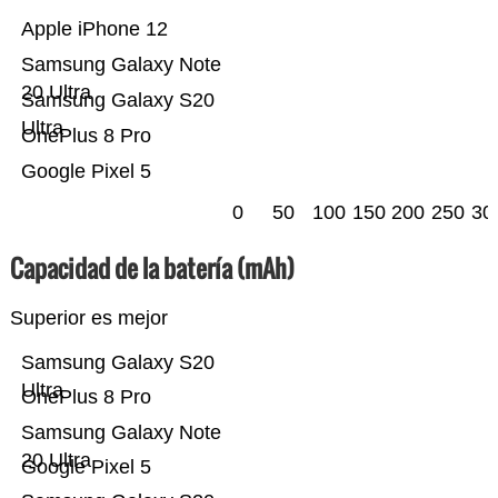
Apple iPhone 12
Samsung Galaxy Note
20 Ultra
Samsung Galaxy S20
Ultra
OnePlus 8 Pro
Google Pixel 5
0
50
100
150
200
250
30
Capacidad de la batería (mAh)
Superior es mejor
Samsung Galaxy S20
Ultra
OnePlus 8 Pro
Samsung Galaxy Note
20 Ultra
Google Pixel 5