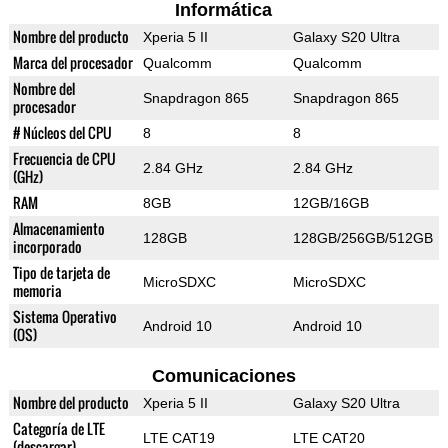
Informática
Nombre del producto
Xperia 5 II
Galaxy S20 Ultra
Marca del procesador
Qualcomm
Qualcomm
Nombre del
Snapdragon 865
Snapdragon 865
procesador
# Núcleos del CPU
8
8
Frecuencia de CPU
2.84 GHz
2.84 GHz
(GHz)
RAM
8GB
12GB/16GB
Almacenamiento
128GB
128GB/256GB/512GB
incorporado
Tipo de tarjeta de
MicroSDXC
MicroSDXC
memoria
Sistema Operativo
Android 10
Android 10
(OS)
Comunicaciones
Nombre del producto
Xperia 5 II
Galaxy S20 Ultra
Categoría de LTE
LTE CAT19
LTE CAT20
(descargar)