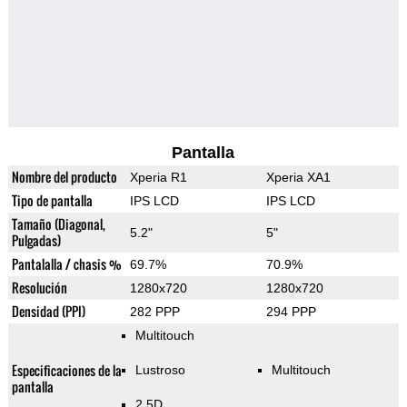
Pantalla
Nombre del producto
Xperia R1
Xperia XA1
Tipo de pantalla
IPS LCD
IPS LCD
Tamaño (Diagonal,
5.2"
5"
Pulgadas)
Pantalalla / chasis %
69.7%
70.9%
Resolución
1280x720
1280x720
Densidad (PPI)
282 PPP
294 PPP
Multitouch
Especificaciones de la
Lustroso
Multitouch
pantalla
2.5D