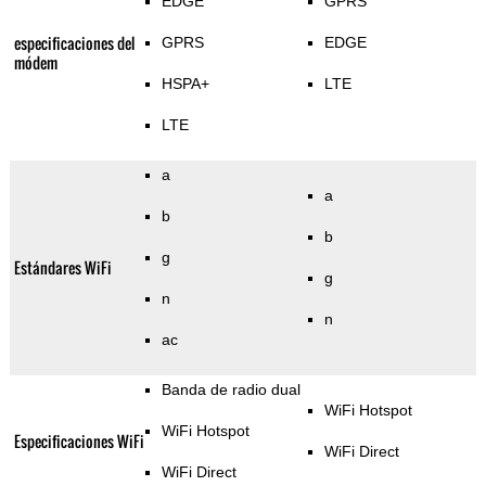
EDGE
GPRS
especificaciones del
GPRS
EDGE
módem
HSPA+
LTE
LTE
a
a
b
b
g
Estándares WiFi
g
n
n
ac
Banda de radio dual
WiFi Hotspot
WiFi Hotspot
Especificaciones WiFi
WiFi Direct
WiFi Direct