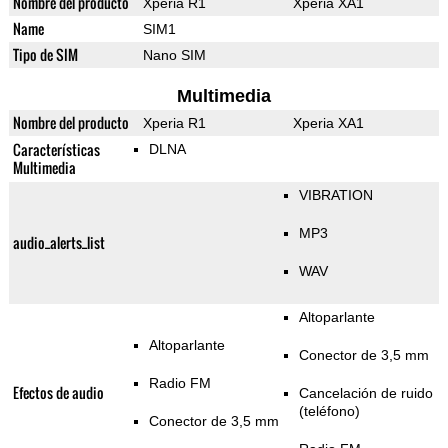
Nombre del producto
Xperia R1
Xperia XA1
Name
SIM1
Tipo de SIM
Nano SIM
Multimedia
Nombre del producto
Xperia R1
Xperia XA1
Características
DLNA
Multimedia
VIBRATION
MP3
audio_alerts_list
WAV
Altoparlante
Altoparlante
Conector de 3,5 mm
Radio FM
Efectos de audio
Cancelación de ruido
(teléfono)
Conector de 3,5 mm