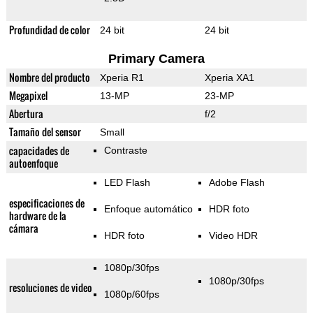
Profundidad de color
24 bit
24 bit
Primary Camera
Nombre del producto
Xperia R1
Xperia XA1
Megapixel
13-MP
23-MP
Abertura
f/2
Tamaño del sensor
Small
capacidades de
Contraste
autoenfoque
LED Flash
Adobe Flash
especificaciones de
Enfoque automático
HDR foto
hardware de la
cámara
HDR foto
Video HDR
1080p/30fps
1080p/30fps
resoluciones de video
1080p/60fps