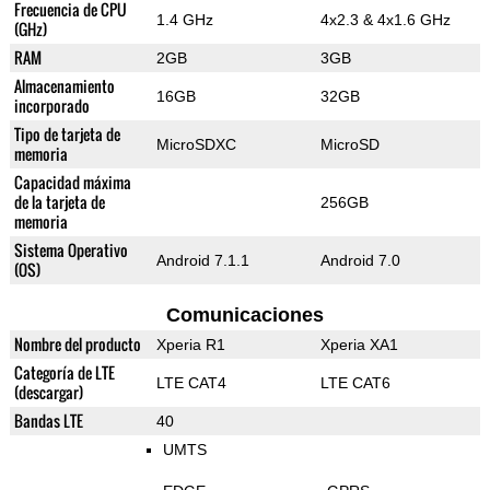
Frecuencia de CPU
1.4 GHz
4x2.3 & 4x1.6 GHz
(GHz)
RAM
2GB
3GB
Almacenamiento
16GB
32GB
incorporado
Tipo de tarjeta de
MicroSDXC
MicroSD
memoria
Capacidad máxima
de la tarjeta de
256GB
memoria
Sistema Operativo
Android 7.1.1
Android 7.0
(OS)
Comunicaciones
Nombre del producto
Xperia R1
Xperia XA1
Categoría de LTE
LTE CAT4
LTE CAT6
(descargar)
Bandas LTE
40
UMTS