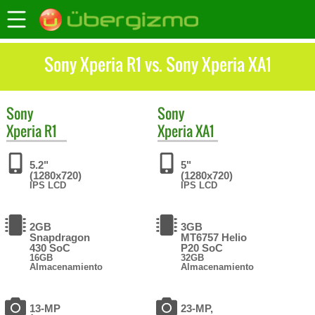
Sony Xperia R1 vs. Sony Xperia XA1
Sony
Sony
Xperia R1
Xperia XA1
5.2"
5"
(1280x720)
(1280x720)
IPS LCD
IPS LCD
2GB
3GB
Snapdragon
MT6757 Helio
430 SoC
P20 SoC
16GB
32GB
Almacenamiento
Almacenamiento
13-MP
23-MP,