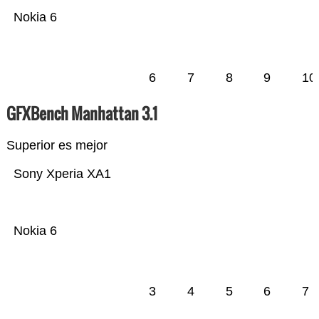
Nokia 6
6
7
8
9
10
GFXBench Manhattan 3.1
Superior es mejor
Sony Xperia XA1
Nokia 6
3
4
5
6
7