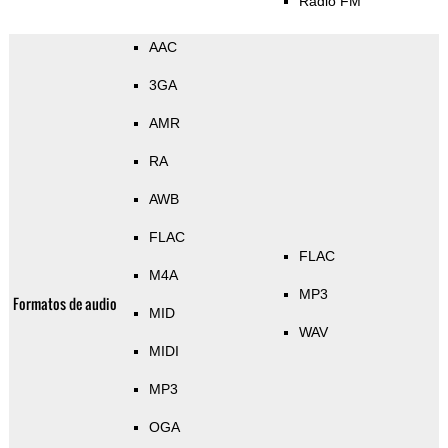
Radio FM
AAC
3GA
AMR
RA
AWB
FLAC
FLAC
M4A
MP3
Formatos de audio
MID
WAV
MIDI
MP3
OGA