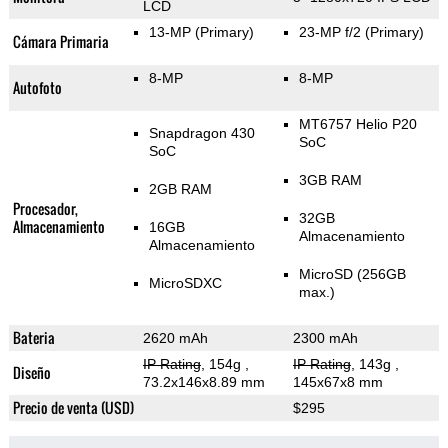
LCD
13-MP
(Primary)
23-MP f/2
(Primary)
Cámara Primaria
8-MP
8-MP
Autofoto
MT6757 Helio P20
Snapdragon 430
SoC
SoC
3GB RAM
2GB RAM
Procesador,
32GB
Almacenamiento
16GB
Almacenamiento
Almacenamiento
MicroSD (256GB
MicroSDXC
max.)
Bateria
2620 mAh
2300 mAh
IP Rating
, 154g
,
IP Rating
, 143g
,
Diseño
73.2x146x8.89 mm
145x67x8 mm
Precio de venta (USD)
$295