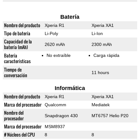
Batería
Nombre del producto
Xperia R1
Xperia XA1
Tipo de batería
Li-Poly
Li-Ion
Capacidad de la
2620 mAh
2300 mAh
batería (mAh)
Batería
No extraíble
Carga rápida
características
Tiempo de
11 hours
conversación
Informática
Nombre del producto
Xperia R1
Xperia XA1
Marca del procesador
Qualcomm
Mediatek
Nombre del
Snapdragon 430
MT6757 Helio P20
procesador
Marca del procesador
MSM8937
# Núcleos del CPU
8
8