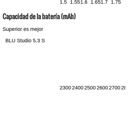
1.5
1.55
1.6
1.65
1.7
1.75
Capacidad de la batería (mAh)
Superior es mejor
BLU Studio 5.3 S
2300
2400
2500
2600
2700
28