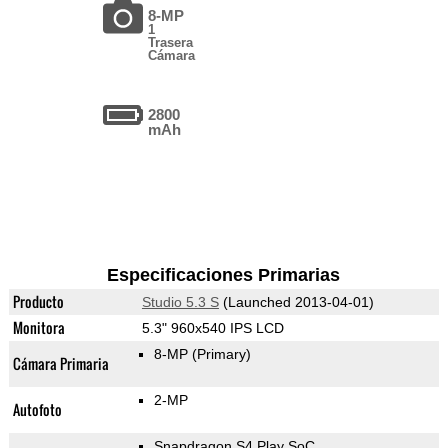
8-MP
1
Trasera
Cámara
2800
mAh
Especificaciones Primarias
Producto
Studio 5.3 S
(Launched 2013-04-01)
Monitora
5.3" 960x540 IPS LCD
8-MP
(Primary)
Cámara Primaria
2-MP
Autofoto
Snapdragon S4 Play SoC