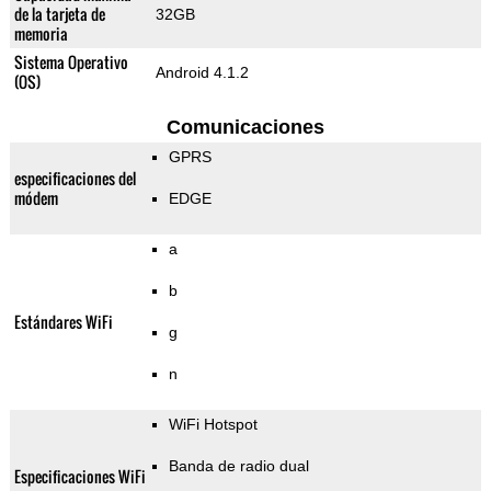
de la tarjeta de
32GB
memoria
Sistema Operativo
Android 4.1.2
(OS)
Comunicaciones
GPRS
especificaciones del
módem
EDGE
a
b
Estándares WiFi
g
n
WiFi Hotspot
Banda de radio dual
Especificaciones WiFi