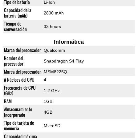
Tipo de batería
Li-Ion
Capacidad de la
2800 mAh
batería (mAh)
Tiempo de
33 hours
conversación
Informática
Marca del procesador
Qualcomm
Nombre del
Snapdragon S4 Play
procesador
Marca del procesador
MSM8225Q
# Núcleos del CPU
4
Frecuencia de CPU
1.2 GHz
(GHz)
RAM
1GB
Almacenamiento
4GB
incorporado
Tipo de tarjeta de
MicroSD
memoria
Capacidad máxima