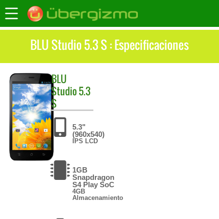
BLU Studio 5.3 S : Especificaciones
BLU
Studio 5.3
S
5.3"
(960x540)
IPS LCD
1GB
Snapdragon
S4 Play SoC
4GB
Almacenamiento