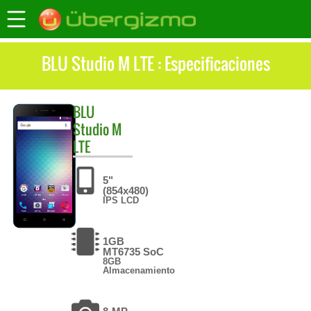
BLU Studio M LTE : Especificaciones
BLU
Studio M
LTE
5"
(854x480)
IPS LCD
1GB
MT6735 SoC
8GB
Almacenamiento