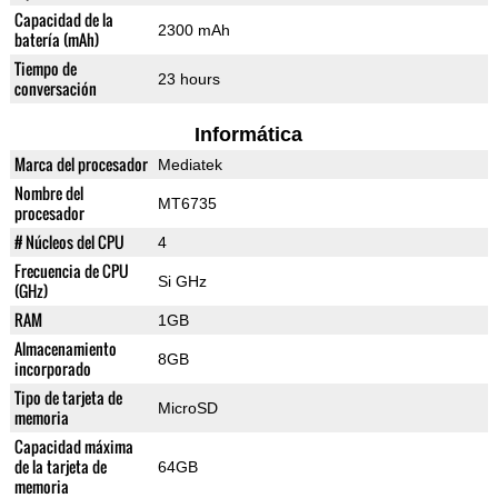
Capacidad de la
2300 mAh
batería (mAh)
Tiempo de
23 hours
conversación
Informática
Marca del procesador
Mediatek
Nombre del
MT6735
procesador
# Núcleos del CPU
4
Frecuencia de CPU
Si GHz
(GHz)
RAM
1GB
Almacenamiento
8GB
incorporado
Tipo de tarjeta de
MicroSD
memoria
Capacidad máxima
de la tarjeta de
64GB
memoria