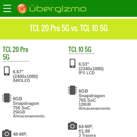
TCL 20 Pro 5G vs. TCL 10 5G
TCL
20 Pro
TCL
10 5G
5G
6.53"
(2340x1080)
6.67"
IPS LCD
(2400x1080)
AMOLED
6GB
Snapdragon
6GB
765 SoC
Snapdragon
128GB
750 SoC
Almacenamiento
256GB
Almacenamiento
64-MP,
f/1.89
48-MP,
3 Trasera