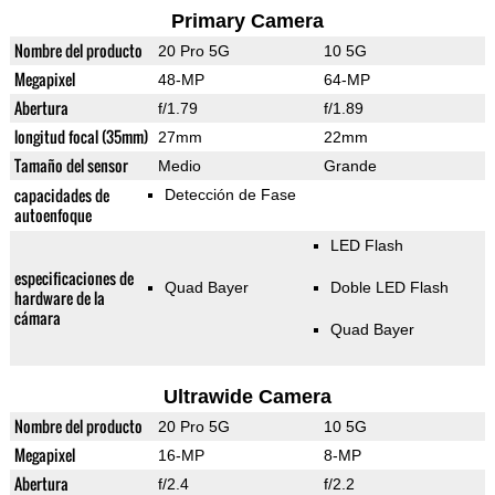
Primary Camera
Nombre del producto
20 Pro 5G
10 5G
Megapixel
48-MP
64-MP
Abertura
f/1.79
f/1.89
longitud focal (35mm)
27mm
22mm
Tamaño del sensor
Medio
Grande
capacidades de
Detección de Fase
autoenfoque
LED Flash
especificaciones de
Quad Bayer
Doble LED Flash
hardware de la
cámara
Quad Bayer
Ultrawide Camera
Nombre del producto
20 Pro 5G
10 5G
Megapixel
16-MP
8-MP
Abertura
f/2.4
f/2.2