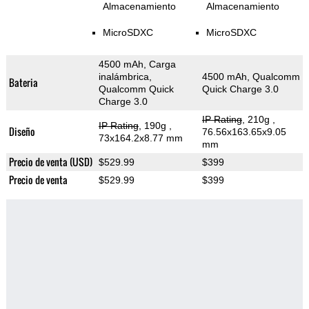
Almacenamiento
Almacenamiento
MicroSDXC
MicroSDXC
4500 mAh, Carga
inalámbrica,
4500 mAh, Qualcomm
Bateria
Qualcomm Quick
Quick Charge 3.0
Charge 3.0
IP Rating
, 210g
,
IP Rating
, 190g
,
Diseño
76.56x163.65x9.05
73x164.2x8.77 mm
mm
Precio de venta (USD)
$529.99
$399
Precio de venta
$529.99
$399