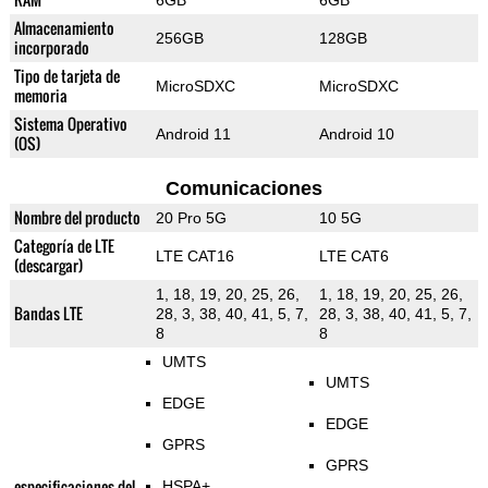
6GB
6GB
Almacenamiento
256GB
128GB
incorporado
Tipo de tarjeta de
MicroSDXC
MicroSDXC
memoria
Sistema Operativo
Android 11
Android 10
(OS)
Comunicaciones
Nombre del producto
20 Pro 5G
10 5G
Categoría de LTE
LTE CAT16
LTE CAT6
(descargar)
1, 18, 19, 20, 25, 26,
1, 18, 19, 20, 25, 26,
Bandas LTE
28, 3, 38, 40, 41, 5, 7,
28, 3, 38, 40, 41, 5, 7,
8
8
UMTS
UMTS
EDGE
EDGE
GPRS
GPRS
especificaciones del
HSPA+