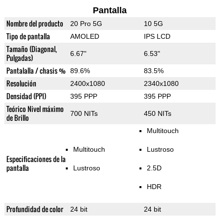
Pantalla
Nombre del producto
20 Pro 5G
10 5G
Tipo de pantalla
AMOLED
IPS LCD
Tamaño (Diagonal,
6.67"
6.53"
Pulgadas)
Pantalalla / chasis %
89.6%
83.5%
Resolución
2400x1080
2340x1080
Densidad (PPI)
395 PPP
395 PPP
Teórico Nivel máximo
700 NITs
450 NITs
de Brillo
Multitouch
Multitouch
Lustroso
Especificaciones de la
pantalla
Lustroso
2.5D
HDR
Profundidad de color
24 bit
24 bit