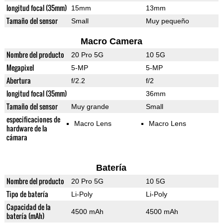
longitud focal (35mm)
15mm
13mm
Tamaño del sensor
Small
Muy pequeño
Macro Camera
Nombre del producto
20 Pro 5G
10 5G
Megapixel
5-MP
5-MP
Abertura
f/2.2
f/2
longitud focal (35mm)
36mm
Tamaño del sensor
Muy grande
Small
especificaciones de
Macro Lens
Macro Lens
hardware de la
cámara
Batería
Nombre del producto
20 Pro 5G
10 5G
Tipo de batería
Li-Poly
Li-Poly
Capacidad de la
4500 mAh
4500 mAh
batería (mAh)