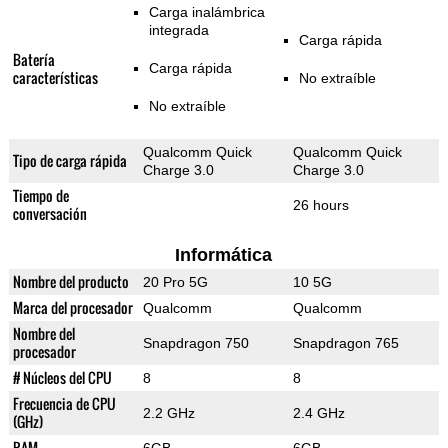
Carga inalámbrica
integrada
Carga rápida
Batería
Carga rápida
características
No extraíble
No extraíble
Qualcomm Quick
Qualcomm Quick
Tipo de carga rápida
Charge 3.0
Charge 3.0
Tiempo de
26 hours
conversación
Informática
Nombre del producto
20 Pro 5G
10 5G
Marca del procesador
Qualcomm
Qualcomm
Nombre del
Snapdragon 750
Snapdragon 765
procesador
# Núcleos del CPU
8
8
Frecuencia de CPU
2.2 GHz
2.4 GHz
(GHz)
RAM