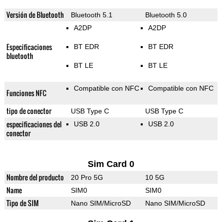
Versión de Bluetooth
Bluetooth 5.1
Bluetooth 5.0
A2DP
A2DP
Especificaciones
BT EDR
BT EDR
bluetooth
BT LE
BT LE
Compatible con NFC
Compatible con NFC
Funciones NFC
tipo de conector
USB Type C
USB Type C
especificaciones del
USB 2.0
USB 2.0
conector
Sim Card 0
Nombre del producto
20 Pro 5G
10 5G
Name
SIM0
SIM0
Tipo de SIM
Nano SIM/MicroSD
Nano SIM/MicroSD