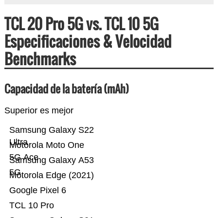
TCL 20 Pro 5G vs. TCL 10 5G
Especificaciones & Velocidad
Benchmarks
Capacidad de la batería (mAh)
Superior es mejor
Samsung Galaxy S22
Ultra
Motorola Moto One
5G Ace
Samsung Galaxy A53
5G
Motorola Edge (2021)
Google Pixel 6
TCL 10 Pro