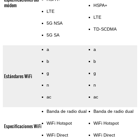
módem
HSPA+
LTE
LTE
5G NSA
TD-SCDMA
5G SA
a
a
b
b
g
g
Estándares WiFi
n
n
ac
ac
Banda de radio dual
Banda de radio dual
WiFi Hotspot
WiFi Hotspot
Especificaciones WiFi
WiFi Direct
WiFi Direct