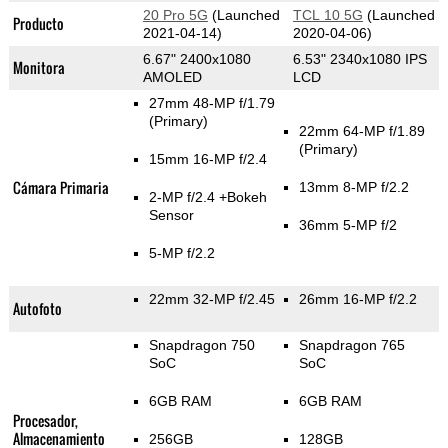
20 Pro 5G
(Launched
TCL 10 5G
(Launched
Producto
2021-04-14)
2020-04-06)
6.67" 2400x1080
6.53" 2340x1080 IPS
Monitora
AMOLED
LCD
27mm 48-MP f/1.79
(Primary)
22mm 64-MP f/1.89
(Primary)
15mm 16-MP f/2.4
Cámara Primaria
13mm 8-MP f/2.2
2-MP f/2.4
+Bokeh
Sensor
36mm 5-MP f/2
5-MP f/2.2
22mm 32-MP f/2.45
26mm 16-MP f/2.2
Autofoto
Snapdragon 750
Snapdragon 765
SoC
SoC
6GB RAM
6GB RAM
Procesador,
Almacenamiento
256GB
128GB