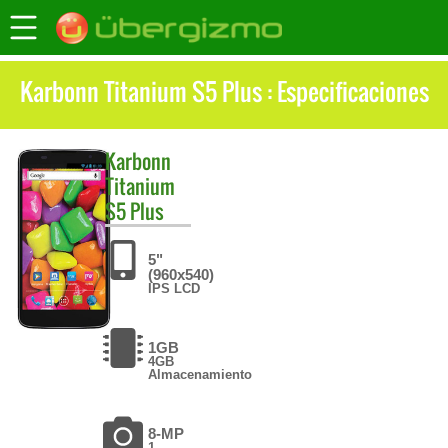
Karbonn Titanium S5 Plus : Especificaciones
Karbonn
Titanium
S5 Plus
5"
(960x540)
IPS LCD
1GB
4GB
Almacenamiento
8-MP
1