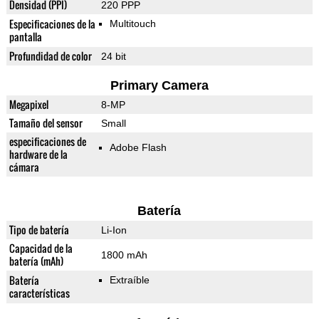
Densidad (PPI)
220 PPP
Especificaciones de la
Multitouch
pantalla
Profundidad de color
24 bit
Primary Camera
Megapixel
8-MP
Tamaño del sensor
Small
especificaciones de
Adobe Flash
hardware de la
cámara
Batería
Tipo de batería
Li-Ion
Capacidad de la
1800 mAh
batería (mAh)
Batería
Extraíble
características