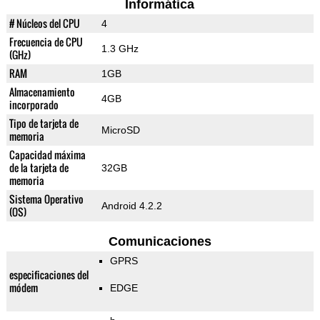
Informática
# Núcleos del CPU
4
Frecuencia de CPU
1.3 GHz
(GHz)
RAM
1GB
Almacenamiento
4GB
incorporado
Tipo de tarjeta de
MicroSD
memoria
Capacidad máxima
de la tarjeta de
32GB
memoria
Sistema Operativo
Android 4.2.2
(OS)
Comunicaciones
GPRS
especificaciones del
módem
EDGE