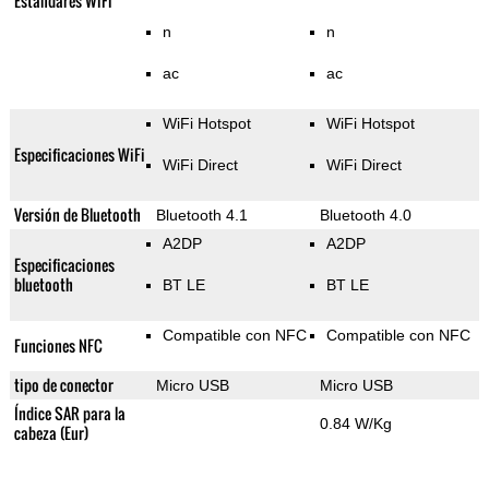
Estándares WiFi
n
n
ac
ac
WiFi Hotspot
WiFi Hotspot
Especificaciones WiFi
WiFi Direct
WiFi Direct
Versión de Bluetooth
Bluetooth 4.1
Bluetooth 4.0
A2DP
A2DP
Especificaciones
bluetooth
BT LE
BT LE
Compatible con NFC
Compatible con NFC
Funciones NFC
tipo de conector
Micro USB
Micro USB
Índice SAR para la
0.84 W/Kg
cabeza (Eur)