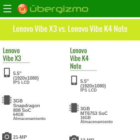
Lenovo Vibe X3 vs. Lenovo Vibe K4 Note
Lenovo
Lenovo
Vibe X3
Vibe K4
Note
5.5"
(1920x1080)
5.5"
IPS LCD
(1920x1080)
IPS LCD
3GB
Snapdragon
3GB
808 SoC
MT6753 SoC
64GB
16GB
Almacenamiento
Almacenamiento
21-MP