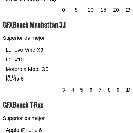
0
5
10
15
20
25
GFXBench Manhattan 3.1
Superior es mejor
Lenovo Vibe X3
LG V10
Motorola Moto G5
Plus
Nokia 6
3
4
5
6
7
8
9
10
GFXBench T-Rex
Superior es mejor
Apple iPhone 6