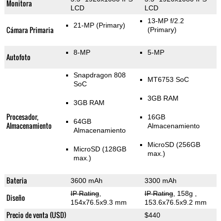
Monitora
LCD
LCD
13-MP f/2.2
21-MP
(Primary)
Cámara Primaria
(Primary)
8-MP
5-MP
Autofoto
Snapdragon 808
MT6753 SoC
SoC
3GB RAM
3GB RAM
Procesador,
16GB
64GB
Almacenamiento
Almacenamiento
Almacenamiento
MicroSD (256GB
MicroSD (128GB
max.)
max.)
Bateria
3600 mAh
3300 mAh
IP Rating
,
IP Rating
, 158g
,
Diseño
154x76.5x9.3 mm
153.6x76.5x9.2 mm
Precio de venta (USD)
$440