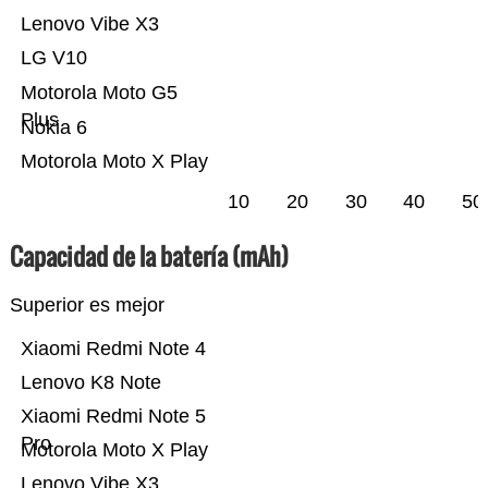
Lenovo Vibe X3
LG V10
Motorola Moto G5
Plus
Nokia 6
Motorola Moto X Play
10
20
30
40
50
Capacidad de la batería (mAh)
Superior es mejor
Xiaomi Redmi Note 4
Lenovo K8 Note
Xiaomi Redmi Note 5
Pro
Motorola Moto X Play
Lenovo Vibe X3