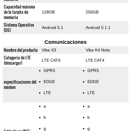
Capacidad máxima
de la tarjeta de
128GB
256GB
memoria
Sistema Operativo
Android 5.1
Android 5.1.1
(OS)
Comunicaciones
Nombre del producto
Vibe X3
Vibe K4 Note
Categoría de LTE
LTE CAT6
LTE CAT4
(descargar)
GPRS
GPRS
especificaciones del
EDGE
EDGE
módem
LTE
LTE
a
a
b
b
g
g