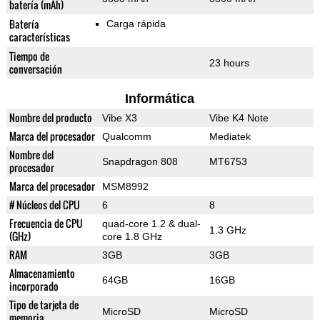
batería (mAh)
Batería
Carga rápida
características
Tiempo de
23 hours
conversación
Informática
Nombre del producto
Vibe X3
Vibe K4 Note
Marca del procesador
Qualcomm
Mediatek
Nombre del
Snapdragon 808
MT6753
procesador
Marca del procesador
MSM8992
# Núcleos del CPU
6
8
Frecuencia de CPU
quad-core 1.2 & dual-
1.3 GHz
(GHz)
core 1.8 GHz
RAM
3GB
3GB
Almacenamiento
64GB
16GB
incorporado
Tipo de tarjeta de
MicroSD
MicroSD
memoria