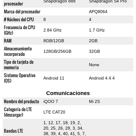
Snapdragon 888
Snapdragon S4 Pro
procesador
Marca del procesador
APQ8064
# Núcleos del CPU
8
4
Frecuencia de CPU
2.84 GHz
1.7 GHz
(GHz)
RAM
8GB/12GB
2GB
Almacenamiento
128GB/256GB
32GB
incorporado
Tipo de tarjeta de
None
memoria
Sistema Operativo
Android 11
Android 4.4.4
(OS)
Comunicaciones
Nombre del producto
iQOO 7
Mi 2S
Categoría de LTE
LTE CAT20
(descargar)
1, 12, 17, 18, 19, 2,
20, 25, 26, 28, 3, 34,
Bandas LTE
38, 39, 4, 40, 41, 5, 7,