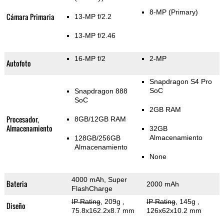
8-MP
(Primary)
Cámara Primaria
13-MP f/2.2
13-MP f/2.46
16-MP f/2
2-MP
Autofoto
Snapdragon S4 Pro
SoC
Snapdragon 888
SoC
2GB RAM
Procesador,
8GB/12GB RAM
Almacenamiento
32GB
Almacenamiento
128GB/256GB
Almacenamiento
None
4000 mAh, Super
Bateria
2000 mAh
FlashCharge
IP Rating
, 209g
,
IP Rating
, 145g
,
Diseño
75.8x162.2x8.7 mm
126x62x10.2 mm