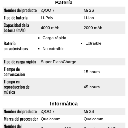
Batería
Nombre del producto
iQOO 7
Mi 2S
Tipo de batería
Li-Poly
Li-Ion
Capacidad de la
4000 mAh
2000 mAh
batería (mAh)
Carga rápida
Batería
Extraíble
características
No extraíble
Tipo de carga rápida
Super FlashCharge
Tiempo de
15 hours
conversación
Tiempo en
reproducción de
45 hours
música
Informática
Nombre del producto
iQOO 7
Mi 2S
Marca del procesador
Qualcomm
Qualcomm
Nombre del