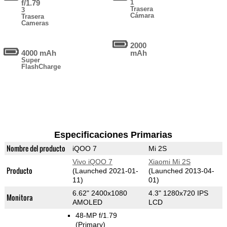
f/1.79
1
Trasera
3
Cámara
Trasera
Cameras
2000
4000 mAh
mAh
Super
FlashCharge
Especificaciones Primarias
Nombre del producto
iQOO 7
Mi 2S
Vivo iQOO 7
Xiaomi Mi 2S
Producto
(Launched 2021-01-
(Launched 2013-04-
11)
01)
6.62" 2400x1080
4.3" 1280x720 IPS
Monitora
AMOLED
LCD
48-MP f/1.79
(Primary)