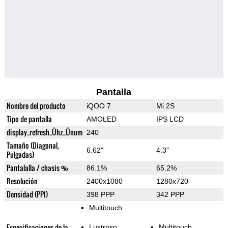
Pantalla
Nombre del producto
iQOO 7
Mi 2S
Tipo de pantalla
AMOLED
IPS LCD
display_refresh_Ühz_Ünum
240
Tamaño (Diagonal,
6.62"
4.3"
Pulgadas)
Pantalalla / chasis %
86.1%
65.2%
Resolución
2400x1080
1280x720
Densidad (PPI)
398 PPP
342 PPP
Multitouch
Especificaciones de la
Lustroso
Multitouch