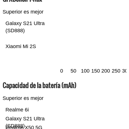
Superior es mejor
Galaxy S21 Ultra
(SD888)
Xiaomi Mi 2S
0
50
100
150
200
250
30
Capacidad de la batería (mAh)
Superior es mejor
Realme 6i
Galaxy S21 Ultra
(SD888)
Realme X50 5G