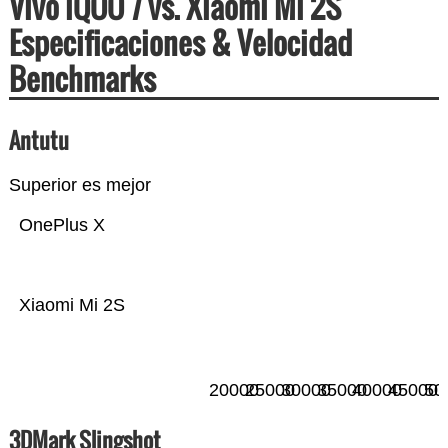
Vivo iQOO 7 vs. Xiaomi Mi 2S
Especificaciones & Velocidad
Benchmarks
Antutu
Superior es mejor
OnePlus X
Xiaomi Mi 2S
20000
25000
30000
35000
40000
45000
50
3DMark Slingshot