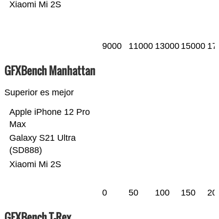
Xiaomi Mi 2S
9000
11000
13000
15000
17
GFXBench Manhattan
Superior es mejor
Apple iPhone 12 Pro
Max
Galaxy S21 Ultra
(SD888)
Xiaomi Mi 2S
0
50
100
150
20
GFXBench T-Rex