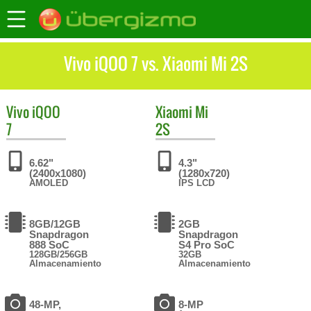
Vivo iQOO 7 vs. Xiaomi Mi 2S
Vivo
iQOO
Xiaomi
Mi
7
2S
6.62"
4.3"
(2400x1080)
(1280x720)
AMOLED
IPS LCD
8GB/12GB
2GB
Snapdragon
Snapdragon
888 SoC
S4 Pro SoC
128GB/256GB
32GB
Almacenamiento
Almacenamiento
48-MP,
8-MP