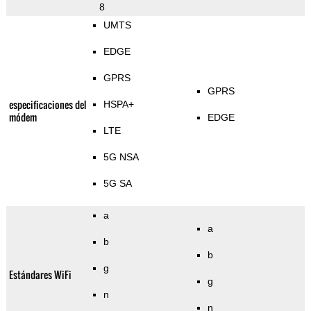
8
UMTS
EDGE
GPRS
GPRS
especificaciones del
HSPA+
módem
EDGE
LTE
5G NSA
5G SA
a
a
b
b
g
Estándares WiFi
g
n
n