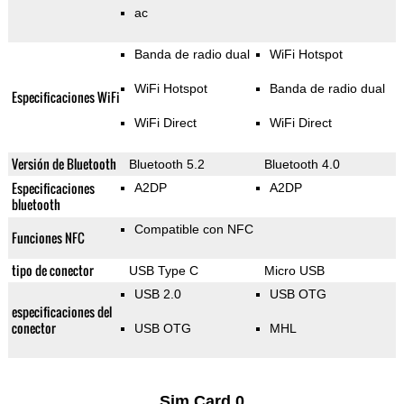
ac
Banda de radio dual
WiFi Hotspot
WiFi Hotspot
Banda de radio dual
Especificaciones WiFi
WiFi Direct
WiFi Direct
Versión de Bluetooth
Bluetooth 5.2
Bluetooth 4.0
Especificaciones
A2DP
A2DP
bluetooth
Compatible con NFC
Funciones NFC
tipo de conector
USB Type C
Micro USB
USB 2.0
USB OTG
especificaciones del
conector
USB OTG
MHL
Sim Card 0