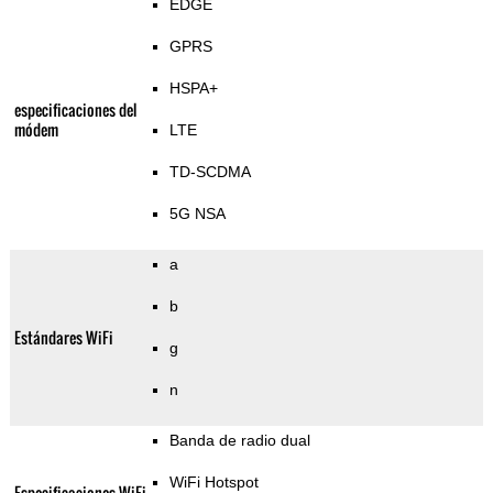
EDGE
GPRS
HSPA+
especificaciones del
módem
LTE
TD-SCDMA
5G NSA
a
b
Estándares WiFi
g
n
Banda de radio dual
WiFi Hotspot
Especificaciones WiFi