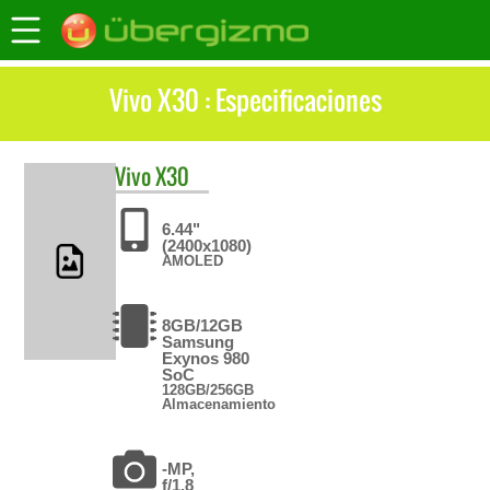
Vivo X30 : Especificaciones
Vivo
X30
6.44"
(2400x1080)
AMOLED
8GB/12GB
Samsung
Exynos 980
SoC
128GB/256GB
Almacenamiento
-MP,
f/1.8