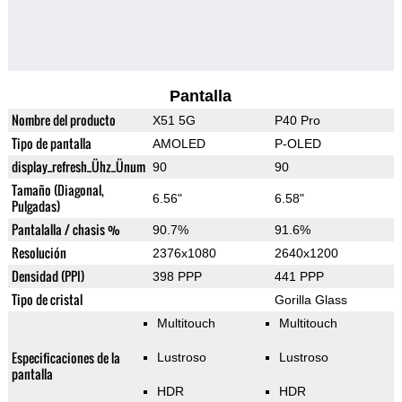
Pantalla
Nombre del producto
X51 5G
P40 Pro
Tipo de pantalla
AMOLED
P-OLED
display_refresh_Ühz_Ünum
90
90
Tamaño (Diagonal,
6.56"
6.58"
Pulgadas)
Pantalalla / chasis %
90.7%
91.6%
Resolución
2376x1080
2640x1200
Densidad (PPI)
398 PPP
441 PPP
Tipo de cristal
Gorilla Glass
Multitouch
Multitouch
Especificaciones de la
Lustroso
Lustroso
pantalla
HDR
HDR