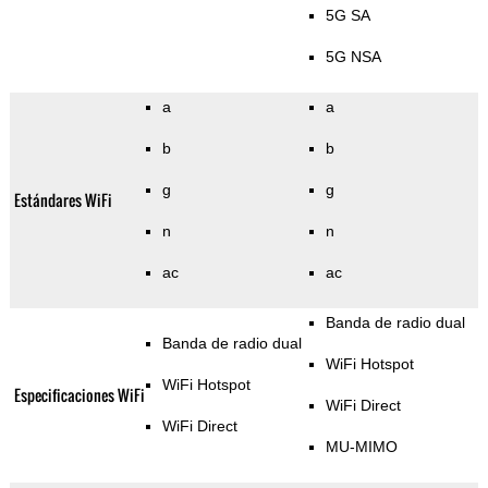
5G SA
5G NSA
a
a
b
b
g
g
Estándares WiFi
n
n
ac
ac
Banda de radio dual
Banda de radio dual
WiFi Hotspot
WiFi Hotspot
Especificaciones WiFi
WiFi Direct
WiFi Direct
MU-MIMO