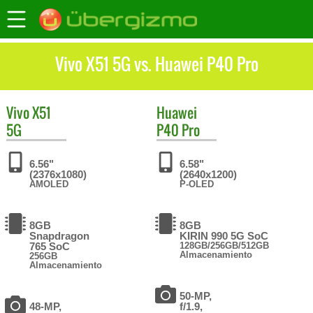
Vivo X51 5G vs. Huawei P40 Pro
Vivo
X51
Huawei
5G
P40 Pro
6.56"
6.58"
(2376x1080)
(2640x1200)
AMOLED
P-OLED
8GB
8GB
Snapdragon
KIRIN 990 5G SoC
765 SoC
128GB/256GB/512GB
Almacenamiento
256GB
Almacenamiento
50-MP,
48-MP,
f/1.9,