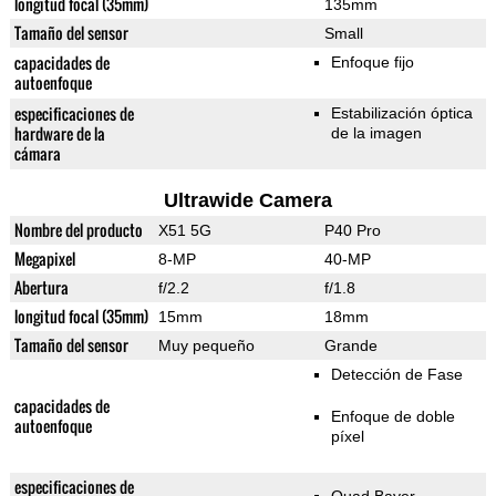
longitud focal (35mm)
135mm
Tamaño del sensor
Small
capacidades de
Enfoque fijo
autoenfoque
especificaciones de
Estabilización óptica
hardware de la
de la imagen
cámara
Ultrawide Camera
Nombre del producto
X51 5G
P40 Pro
Megapixel
8-MP
40-MP
Abertura
f/2.2
f/1.8
longitud focal (35mm)
15mm
18mm
Tamaño del sensor
Muy pequeño
Grande
Detección de Fase
capacidades de
Enfoque de doble
autoenfoque
píxel
especificaciones de