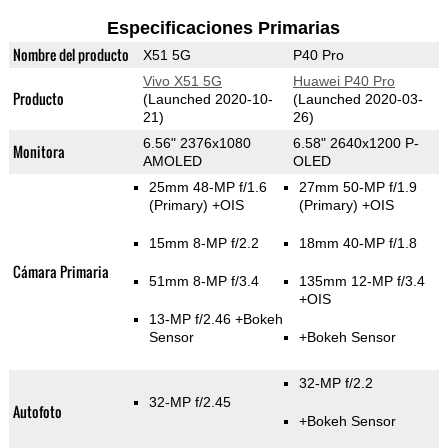
Especificaciones Primarias
Nombre del producto
X51 5G
P40 Pro
Vivo X51 5G
Huawei P40 Pro
Producto
(Launched 2020-10-
(Launched 2020-03-
21)
26)
6.56" 2376x1080
6.58" 2640x1200 P-
Monitora
AMOLED
OLED
25mm 48-MP f/1.6
27mm 50-MP f/1.9
(Primary)
+OIS
(Primary)
+OIS
15mm 8-MP f/2.2
18mm 40-MP f/1.8
Cámara Primaria
51mm 8-MP f/3.4
135mm 12-MP f/3.4
+OIS
13-MP f/2.46
+Bokeh
Sensor
+Bokeh Sensor
32-MP f/2.2
32-MP f/2.45
Autofoto
+Bokeh Sensor