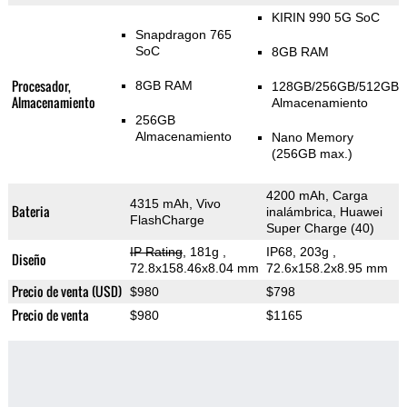
KIRIN 990 5G SoC
Snapdragon 765
SoC
8GB RAM
Procesador,
8GB RAM
128GB/256GB/512GB
Almacenamiento
Almacenamiento
256GB
Almacenamiento
Nano Memory
(256GB max.)
4200 mAh, Carga
4315 mAh, Vivo
Bateria
inalámbrica, Huawei
FlashCharge
Super Charge (40)
IP Rating
, 181g
,
IP68, 203g
,
Diseño
72.8x158.46x8.04 mm
72.6x158.2x8.95 mm
Precio de venta (USD)
$980
$798
Precio de venta
$980
$1165