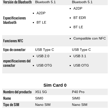
Versión de Bluetooth
Bluetooth 5.1
Bluetooth 5.1
A2DP
A2DP
Especificaciones
BT EDR
bluetooth
BT LE
BT LE
Compatible con NFC
Funciones NFC
tipo de conector
USB Type C
USB Type C
USB 2.0
USB 3.1
especificaciones del
conector
USB OTG
USB OTG
Sim Card 0
Nombre del producto
X51 5G
P40 Pro
Name
SIM0
SIM0
Tipo de SIM
Nano SIM
Nano SIM