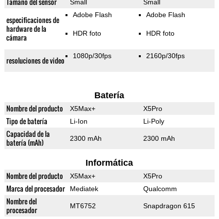
Tamaño del sensor
Small
Small
Adobe Flash
Adobe Flash
especificaciones de
hardware de la
HDR foto
HDR foto
cámara
1080p/30fps
2160p/30fps
resoluciones de video
Batería
Nombre del producto
X5Max+
X5Pro
Tipo de batería
Li-Ion
Li-Poly
Capacidad de la
2300 mAh
2300 mAh
batería (mAh)
Informática
Nombre del producto
X5Max+
X5Pro
Marca del procesador
Mediatek
Qualcomm
Nombre del
MT6752
Snapdragon 615
procesador