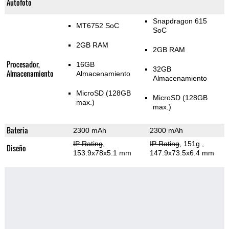
Autofoto
Snapdragon 615
MT6752 SoC
SoC
2GB RAM
2GB RAM
Procesador,
16GB
32GB
Almacenamiento
Almacenamiento
Almacenamiento
MicroSD (128GB
MicroSD (128GB
max.)
max.)
Bateria
2300 mAh
2300 mAh
IP Rating
,
IP Rating
, 151g
,
Diseño
153.9x78x5.1 mm
147.9x73.5x6.4 mm