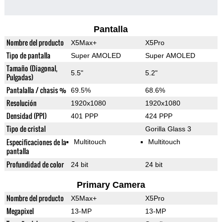
Pantalla
Nombre del producto
X5Max+
X5Pro
Tipo de pantalla
Super AMOLED
Super AMOLED
Tamaño (Diagonal,
5.5"
5.2"
Pulgadas)
Pantalalla / chasis %
69.5%
68.6%
Resolución
1920x1080
1920x1080
Densidad (PPI)
401 PPP
424 PPP
Tipo de cristal
Gorilla Glass 3
Especificaciones de la
Multitouch
Multitouch
pantalla
Profundidad de color
24 bit
24 bit
Primary Camera
Nombre del producto
X5Max+
X5Pro
Megapixel
13-MP
13-MP