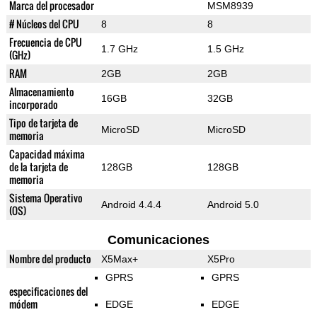
Marca del procesador
MSM8939
# Núcleos del CPU
8
8
Frecuencia de CPU
1.7 GHz
1.5 GHz
(GHz)
RAM
2GB
2GB
Almacenamiento
16GB
32GB
incorporado
Tipo de tarjeta de
MicroSD
MicroSD
memoria
Capacidad máxima
de la tarjeta de
128GB
128GB
memoria
Sistema Operativo
Android 4.4.4
Android 5.0
(OS)
Comunicaciones
Nombre del producto
X5Max+
X5Pro
GPRS
GPRS
especificaciones del
módem
EDGE
EDGE