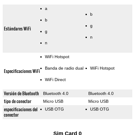
a
b
b
g
Estándares WiFi
g
n
n
WiFi Hotspot
Banda de radio dual
WiFi Hotspot
Especificaciones WiFi
WiFi Direct
Versión de Bluetooth
Bluetooth 4.0
Bluetooth 4.0
tipo de conector
Micro USB
Micro USB
especificaciones del
USB OTG
USB OTG
conector
Sim Card 0