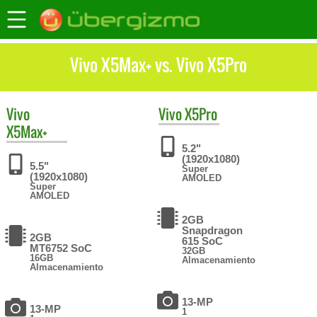
Vivo X5Max+ vs. Vivo X5Pro
Vivo
Vivo
X5Pro
X5Max+
5.2"
(1920x1080)
5.5"
Super
(1920x1080)
AMOLED
Super
AMOLED
2GB
Snapdragon
2GB
615 SoC
MT6752 SoC
32GB
16GB
Almacenamiento
Almacenamiento
13-MP
13-MP
1