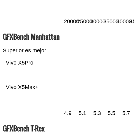
20000
25000
30000
35000
40000
45
GFXBench Manhattan
Superior es mejor
Vivo X5Pro
Vivo X5Max+
4.9
5.1
5.3
5.5
5.7
GFXBench T-Rex