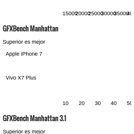
15000
20000
25000
30000
35000
40
GFXBench Manhattan
Superior es mejor
Apple iPhone 7
Vivo X7 Plus
10
20
30
40
50
GFXBench Manhattan 3.1
Superior es mejor