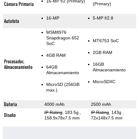
16-MP f/2
(Primary)
Cámara Primaria
(Primary)
16-MP
5-MP f/2.8
Autofoto
MSM8976
Snapdragon 652
MT6753 SoC
SoC
2GB RAM
4GB RAM
Procesador,
16GB
Almacenamiento
64GB
Almacenamiento
Almacenamiento
MicroSDXC
MicroSD (256GB
max.)
Bateria
4000 mAh
2500 mAh
IP Rating
, 183.5g
,
IP Rating
, 143g
,
Diseño
158.9x78x7.5 mm
72x148x7.5 mm