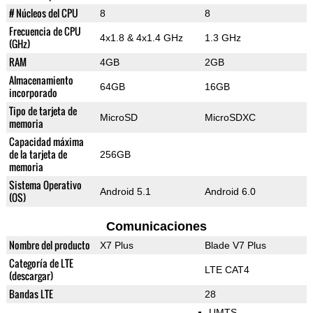
# Núcleos del CPU
8
8
Frecuencia de CPU
4x1.8 & 4x1.4 GHz
1.3 GHz
(GHz)
RAM
4GB
2GB
Almacenamiento
64GB
16GB
incorporado
Tipo de tarjeta de
MicroSD
MicroSDXC
memoria
Capacidad máxima
de la tarjeta de
256GB
memoria
Sistema Operativo
Android 5.1
Android 6.0
(OS)
Comunicaciones
Nombre del producto
X7 Plus
Blade V7 Plus
Categoría de LTE
LTE CAT4
(descargar)
Bandas LTE
28
UMTS