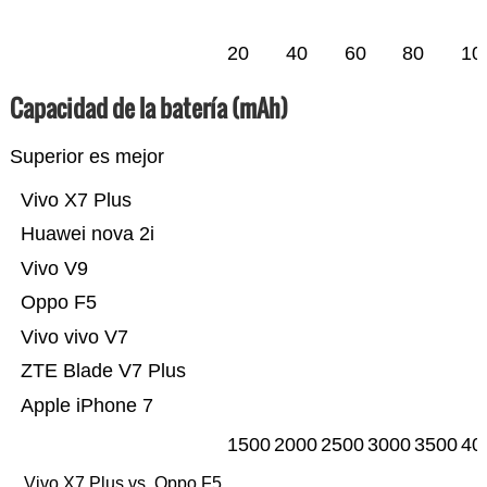
20
40
60
80
10
Capacidad de la batería (mAh)
Superior es mejor
Vivo X7 Plus
Huawei nova 2i
Vivo V9
Oppo F5
Vivo vivo V7
ZTE Blade V7 Plus
Apple iPhone 7
1500
2000
2500
3000
3500
40
Vivo X7 Plus vs. Oppo F5