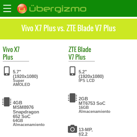
Vivo X7 Plus vs. ZTE Blade V7 Plus
Vivo
X7
ZTE
Blade
Plus
V7 Plus
5.7"
5.2"
(1920x1080)
(1920x1080)
Super
IPS LCD
AMOLED
2GB
4GB
MT6753 SoC
MSM8976
16GB
Snapdragon
Almacenamiento
652 SoC
64GB
Almacenamiento
13-MP,
f/2.2