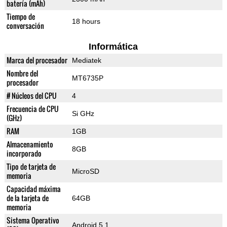
batería (mAh)
Tiempo de
18 hours
conversación
Informática
Marca del procesador
Mediatek
Nombre del
MT6735P
procesador
# Núcleos del CPU
4
Frecuencia de CPU
Si GHz
(GHz)
RAM
1GB
Almacenamiento
8GB
incorporado
Tipo de tarjeta de
MicroSD
memoria
Capacidad máxima
de la tarjeta de
64GB
memoria
Sistema Operativo
Android 5.1