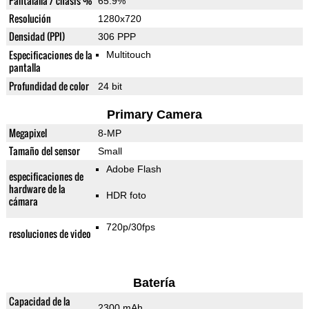
Pantalalla / chasis %
65.9%
Resolución
1280x720
Densidad (PPI)
306 PPP
Especificaciones de la
Multitouch
pantalla
Profundidad de color
24 bit
Primary Camera
Megapixel
8-MP
Tamaño del sensor
Small
Adobe Flash
especificaciones de
hardware de la
HDR foto
cámara
720p/30fps
resoluciones de video
Batería
Capacidad de la
2300 mAh