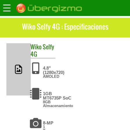
Wiko Selfy 4G : Especificaciones
Wiko
Selfy
4G
4.8"
(1280x720)
AMOLED
1GB
MT6735P SoC
8GB
Almacenamiento
8-MP
1