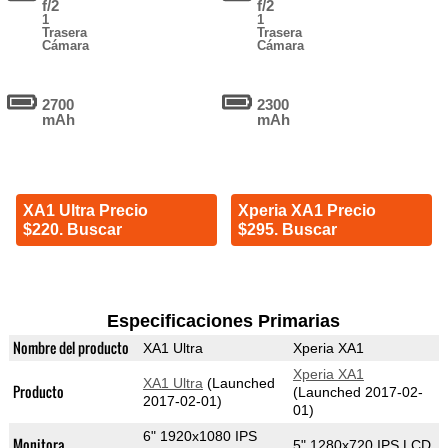
f/2
f/2
1
1
Trasera
Trasera
Cámara
Cámara
2700
2300
mAh
mAh
XA1 Ultra Precio
Xperia XA1 Precio
$220. Buscar
$295. Buscar
Especificaciones Primarias
Nombre del producto
XA1 Ultra
Xperia XA1
Xperia XA1
XA1 Ultra
(Launched
Producto
(Launched 2017-02-
2017-02-01)
01)
6" 1920x1080 IPS
Monitora
5" 1280x720 IPS LCD