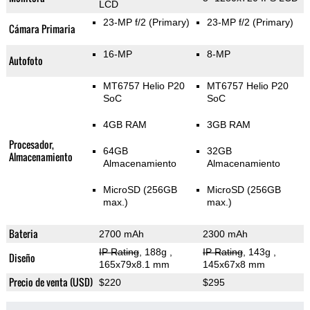
LCD
23-MP f/2
(Primary)
23-MP f/2
(Primary)
Cámara Primaria
16-MP
8-MP
Autofoto
MT6757 Helio P20
MT6757 Helio P20
SoC
SoC
4GB RAM
3GB RAM
Procesador,
64GB
32GB
Almacenamiento
Almacenamiento
Almacenamiento
MicroSD (256GB
MicroSD (256GB
max.)
max.)
Bateria
2700 mAh
2300 mAh
IP Rating
, 188g
,
IP Rating
, 143g
,
Diseño
165x79x8.1 mm
145x67x8 mm
Precio de venta (USD)
$220
$295