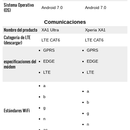
Sistema Operativo
Android 7.0
Android 7.0
(OS)
Comunicaciones
Nombre del producto
XA1 Ultra
Xperia XA1
Categoría de LTE
LTE CAT6
LTE CAT6
(descargar)
GPRS
GPRS
especificaciones del
EDGE
EDGE
módem
LTE
LTE
a
a
b
b
g
Estándares WiFi
g
n
n
ac