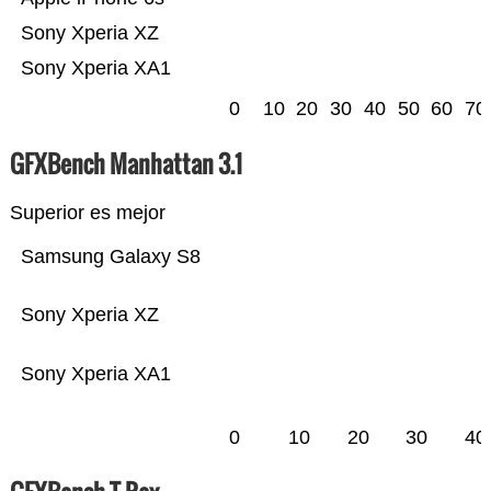
Sony Xperia XZ
Sony Xperia XA1
0
10
20
30
40
50
60
70
GFXBench Manhattan 3.1
Superior es mejor
Samsung Galaxy S8
Sony Xperia XZ
Sony Xperia XA1
0
10
20
30
40