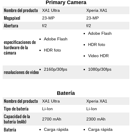
Primary Camera
Nombre del producto
XA1 Ultra
Xperia XA1
Megapixel
23-MP
23-MP
Abertura
f/2
f/2
Adobe Flash
Adobe Flash
especificaciones de
HDR foto
hardware de la
HDR foto
cámara
Video HDR
2160p/30fps
1080p/30fps
resoluciones de video
Batería
Nombre del producto
XA1 Ultra
Xperia XA1
Tipo de batería
Li-Ion
Li-Ion
Capacidad de la
2700 mAh
2300 mAh
batería (mAh)
Batería
Carga rápida
Carga rápida