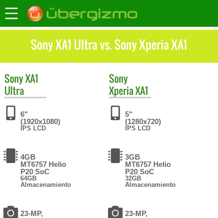
Sony XA1 Ultra vs. Sony Xperia XA1
Sony
XA1
Sony
Ultra
Xperia XA1
6"
5"
(1920x1080)
(1280x720)
IPS LCD
IPS LCD
4GB
3GB
MT6757 Helio
MT6757 Helio
P20 SoC
P20 SoC
64GB
32GB
Almacenamiento
Almacenamiento
23-MP,
23-MP,