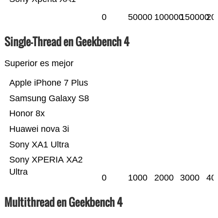
0
50000
100000
150000
20
Single-Thread en Geekbench 4
Superior es mejor
Apple iPhone 7 Plus
Samsung Galaxy S8
Honor 8x
Huawei nova 3i
Sony XA1 Ultra
Sony XPERIA XA2
Ultra
0
1000
2000
3000
40
Multithread en Geekbench 4