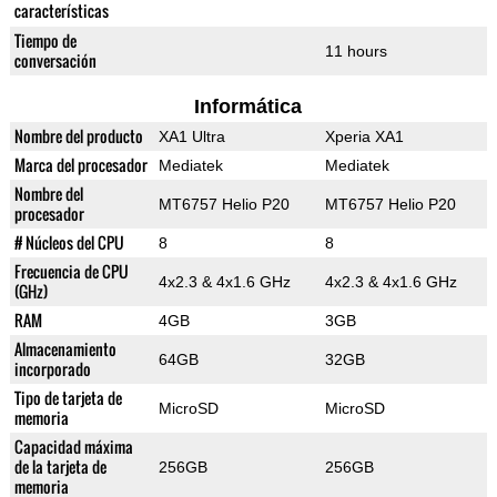
características
Tiempo de
11 hours
conversación
Informática
Nombre del producto
XA1 Ultra
Xperia XA1
Marca del procesador
Mediatek
Mediatek
Nombre del
MT6757 Helio P20
MT6757 Helio P20
procesador
# Núcleos del CPU
8
8
Frecuencia de CPU
4x2.3 & 4x1.6 GHz
4x2.3 & 4x1.6 GHz
(GHz)
RAM
4GB
3GB
Almacenamiento
64GB
32GB
incorporado
Tipo de tarjeta de
MicroSD
MicroSD
memoria
Capacidad máxima
de la tarjeta de
256GB
256GB
memoria