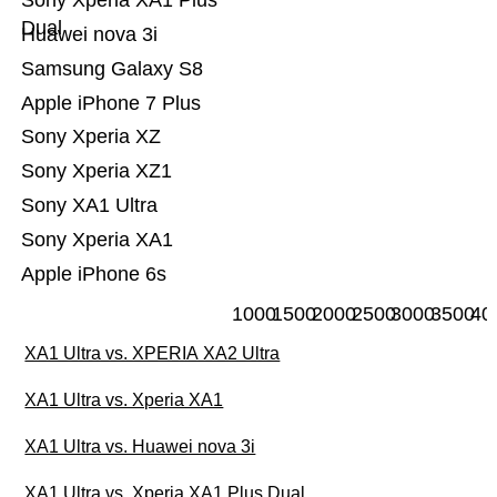
Sony Xperia XA1 Plus
Dual
Huawei nova 3i
Samsung Galaxy S8
Apple iPhone 7 Plus
Sony Xperia XZ
Sony Xperia XZ1
Sony XA1 Ultra
Sony Xperia XA1
Apple iPhone 6s
1000
1500
2000
2500
3000
3500
40
XA1 Ultra vs. XPERIA XA2 Ultra
XA1 Ultra vs. Xperia XA1
XA1 Ultra vs. Huawei nova 3i
XA1 Ultra vs. Xperia XA1 Plus Dual