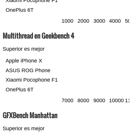
Xiaomi Pocophone F1
OnePlus 6T
1000
2000
3000
4000
50
Multithread en Geekbench 4
Superior es mejor
Apple iPhone X
ASUS ROG Phone
Xiaomi Pocophone F1
OnePlus 6T
7000
8000
9000
10000
11
GFXBench Manhattan
Superior es mejor