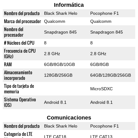
Informática
Nombre del producto
Black Shark Helo
Pocophone F1
Marca del procesador
Qualcomm
Qualcomm
Nombre del
Snapdragon 845
Snapdragon 845
procesador
# Núcleos del CPU
8
8
Frecuencia de CPU
2.8 GHz
2.8 GHz
(GHz)
RAM
6GB/8GB/10GB
6GB/8GB
Almacenamiento
128GB/256GB
64GB/128GB/256GB
incorporado
Tipo de tarjeta de
MicroSDXC
memoria
Sistema Operativo
Android 8.1
Android 8.1
(OS)
Comunicaciones
Nombre del producto
Black Shark Helo
Pocophone F1
Categoría de LTE
LTE CAT18
LTE CAT13