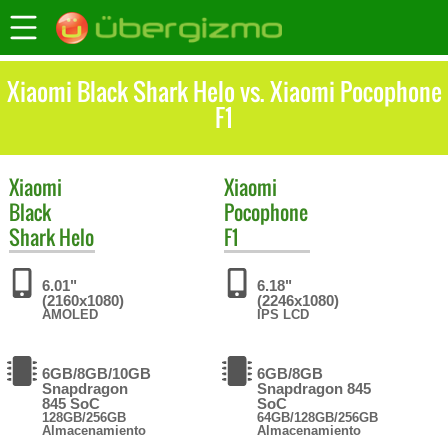
Xiaomi Black Shark Helo vs. Xiaomi Pocophone
F1
Xiaomi
Xiaomi
Black
Pocophone
Shark Helo
F1
6.01"
6.18"
(2160x1080)
(2246x1080)
AMOLED
IPS LCD
6GB/8GB/10GB
6GB/8GB
Snapdragon
Snapdragon 845
845 SoC
SoC
128GB/256GB
64GB/128GB/256GB
Almacenamiento
Almacenamiento