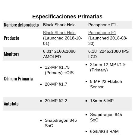
Especificaciones Primarias
Nombre del producto
Black Shark Helo
Pocophone F1
Black Shark Helo
Pocophone F1
Producto
(Launched 2018-10-
(Launched 2018-08-
01)
30)
6.01" 2160x1080
6.18" 2246x1080 IPS
Monitora
AMOLED
LCD
24mm 12-MP f/1.9
12-MP f/1.75
(Primary)
(Primary)
+OIS
Cámara Primaria
5-MP f/2
+Bokeh
20-MP f/1.7
Sensor
20-MP f/2.2
18mm 5-MP
Autofoto
Snapdragon 845
SoC
Snapdragon 845
SoC
6GB/8GB RAM