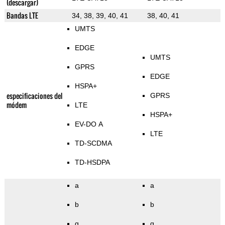
(descargar)
Bandas LTE
34, 38, 39, 40, 41
38, 40, 41
UMTS
EDGE
UMTS
GPRS
EDGE
HSPA+
especificaciones del
GPRS
módem
LTE
HSPA+
EV-DO A
LTE
TD-SCDMA
TD-HSDPA
a
a
b
b
g
g