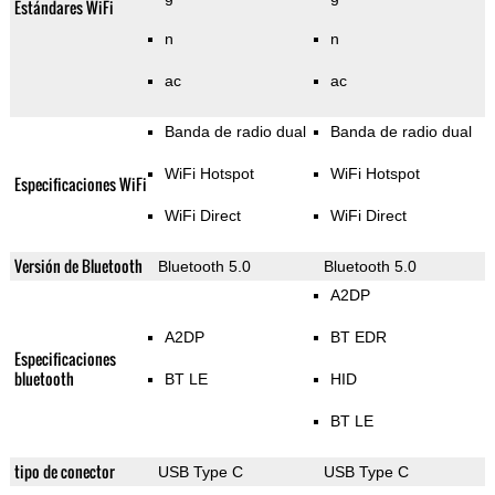
Estándares WiFi
n
n
ac
ac
Banda de radio dual
Banda de radio dual
WiFi Hotspot
WiFi Hotspot
Especificaciones WiFi
WiFi Direct
WiFi Direct
Versión de Bluetooth
Bluetooth 5.0
Bluetooth 5.0
A2DP
A2DP
BT EDR
Especificaciones
bluetooth
BT LE
HID
BT LE
tipo de conector
USB Type C
USB Type C