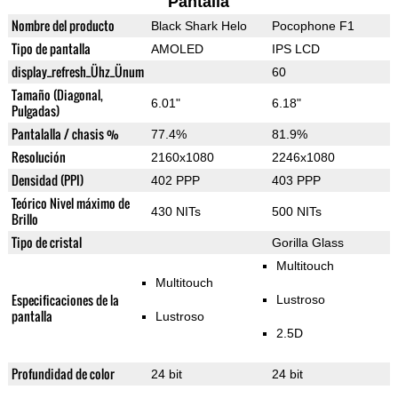
Pantalla
Nombre del producto
Black Shark Helo
Pocophone F1
Tipo de pantalla
AMOLED
IPS LCD
display_refresh_Ühz_Ünum
60
Tamaño (Diagonal,
6.01"
6.18"
Pulgadas)
Pantalalla / chasis %
77.4%
81.9%
Resolución
2160x1080
2246x1080
Densidad (PPI)
402 PPP
403 PPP
Teórico Nivel máximo de
430 NITs
500 NITs
Brillo
Tipo de cristal
Gorilla Glass
Multitouch
Multitouch
Especificaciones de la
Lustroso
pantalla
Lustroso
2.5D
Profundidad de color
24 bit
24 bit