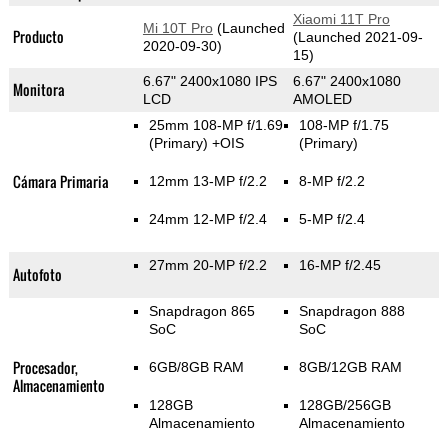
Xiaomi 11T Pro
Mi 10T Pro
(Launched
Producto
(Launched 2021-09-
2020-09-30)
15)
6.67" 2400x1080 IPS
6.67" 2400x1080
Monitora
LCD
AMOLED
25mm 108-MP f/1.69
108-MP f/1.75
(Primary)
+OIS
(Primary)
Cámara Primaria
12mm 13-MP f/2.2
8-MP f/2.2
24mm 12-MP f/2.4
5-MP f/2.4
27mm 20-MP f/2.2
16-MP f/2.45
Autofoto
Snapdragon 865
Snapdragon 888
SoC
SoC
Procesador,
6GB/8GB RAM
8GB/12GB RAM
Almacenamiento
128GB
128GB/256GB
Almacenamiento
Almacenamiento