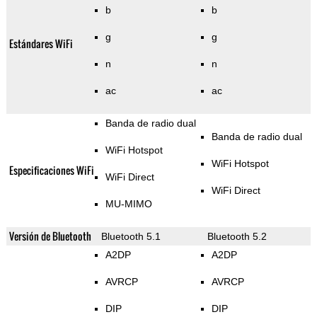
b
b
g
g
Estándares WiFi
n
n
ac
ac
Banda de radio dual
Banda de radio dual
WiFi Hotspot
WiFi Hotspot
Especificaciones WiFi
WiFi Direct
WiFi Direct
MU-MIMO
Versión de Bluetooth
Bluetooth 5.1
Bluetooth 5.2
A2DP
A2DP
AVRCP
AVRCP
DIP
DIP