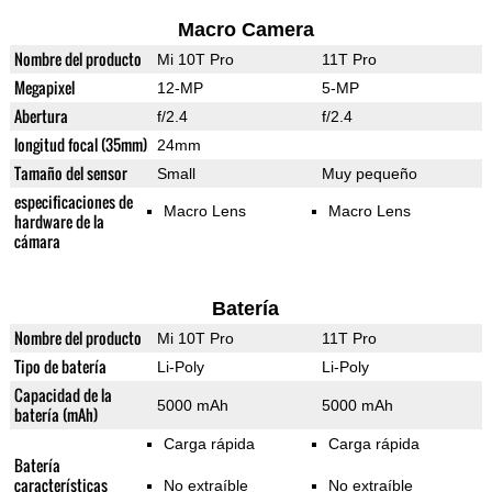
Macro Camera
Nombre del producto
Mi 10T Pro
11T Pro
Megapixel
12-MP
5-MP
Abertura
f/2.4
f/2.4
longitud focal (35mm)
24mm
Tamaño del sensor
Small
Muy pequeño
especificaciones de
Macro Lens
Macro Lens
hardware de la
cámara
Batería
Nombre del producto
Mi 10T Pro
11T Pro
Tipo de batería
Li-Poly
Li-Poly
Capacidad de la
5000 mAh
5000 mAh
batería (mAh)
Carga rápida
Carga rápida
Batería
características
No extraíble
No extraíble