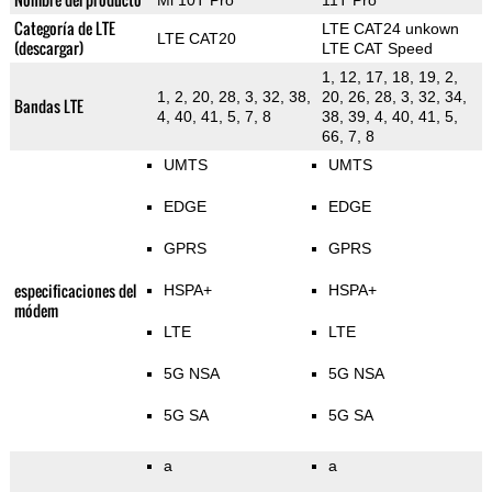
Mi 10T Pro
11T Pro
Categoría de LTE
LTE CAT24 unkown
LTE CAT20
(descargar)
LTE CAT Speed
1, 12, 17, 18, 19, 2,
1, 2, 20, 28, 3, 32, 38,
20, 26, 28, 3, 32, 34,
Bandas LTE
4, 40, 41, 5, 7, 8
38, 39, 4, 40, 41, 5,
66, 7, 8
UMTS
UMTS
EDGE
EDGE
GPRS
GPRS
especificaciones del
HSPA+
HSPA+
módem
LTE
LTE
5G NSA
5G NSA
5G SA
5G SA
a
a