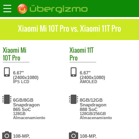
Xiaomi Mi 10T Pro vs. Xiaomi 11T Pro
Xiaomi
Mi
Xiaomi
11T
10T Pro
Pro
6.67"
6.67"
(2400x1080)
(2400x1080)
IPS LCD
AMOLED
6GB/8GB
8GB/12GB
Snapdragon
Snapdragon
865 SoC
888 SoC
128GB
128GB/256GB
Almacenamiento
Almacenamiento
108-MP,
108-MP,