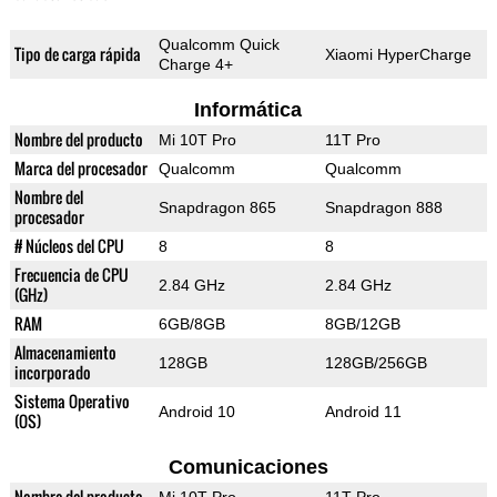
Qualcomm Quick
Tipo de carga rápida
Xiaomi HyperCharge
Charge 4+
Informática
Nombre del producto
Mi 10T Pro
11T Pro
Marca del procesador
Qualcomm
Qualcomm
Nombre del
Snapdragon 865
Snapdragon 888
procesador
# Núcleos del CPU
8
8
Frecuencia de CPU
2.84 GHz
2.84 GHz
(GHz)
RAM
6GB/8GB
8GB/12GB
Almacenamiento
128GB
128GB/256GB
incorporado
Sistema Operativo
Android 10
Android 11
(OS)
Comunicaciones
Nombre del producto