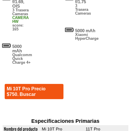
f/1.69,
f/1.75
OIS
3
Trasera
3 Trasera
Cameras
Cameras
CAMERA
HW
score:
165
5000 mAh
Xiaomi
HyperCharge
5000
mAh
Qualcomm
Quick
Charge 4+
Mi 10T Pro Precio
$750. Buscar
Especificaciones Primarias
Nombre del producto
Mi 10T Pro
11T Pro