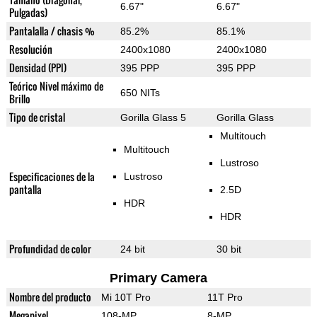
6.67"
6.67"
Pulgadas)
Pantalalla / chasis %
85.2%
85.1%
Resolución
2400x1080
2400x1080
Densidad (PPI)
395 PPP
395 PPP
Teórico Nivel máximo de
650 NITs
Brillo
Tipo de cristal
Gorilla Glass 5
Gorilla Glass
Multitouch
Multitouch
Lustroso
Especificaciones de la
Lustroso
pantalla
2.5D
HDR
HDR
Profundidad de color
24 bit
30 bit
Primary Camera
Nombre del producto
Mi 10T Pro
11T Pro
Megapixel
108-MP
8-MP