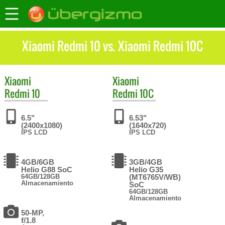
Xiaomi Redmi 10 vs. Xiaomi Redmi 10C
Xiaomi
Xiaomi
Redmi 10
Redmi 10C
6.5"
6.53"
(2400x1080)
(1640x720)
IPS LCD
IPS LCD
4GB/6GB
3GB/4GB
Helio G88 SoC
Helio G35
64GB/128GB
(MT6765V/WB)
Almacenamiento
SoC
64GB/128GB
Almacenamiento
50-MP,
f/1.8