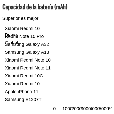
Capacidad de la batería (mAh)
Superior es mejor
Xiaomi Redmi 10
Prime
Redmi Note 10 Pro
Global
Samsung Galaxy A32
Samsung Galaxy A13
Xiaomi Redmi Note 10
Xiaomi Redmi Note 11
Xiaomi Redmi 10C
Xiaomi Redmi 10
Apple iPhone 11
Samsung E1207T
0
1000
2000
3000
4000
5000
60