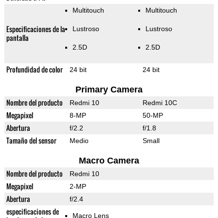
Multitouch
Multitouch
Especificaciones de la
Lustroso
Lustroso
pantalla
2.5D
2.5D
Profundidad de color
24 bit
24 bit
Primary Camera
Nombre del producto
Redmi 10
Redmi 10C
Megapixel
8-MP
50-MP
Abertura
f/2.2
f/1.8
Tamaño del sensor
Medio
Small
Macro Camera
Nombre del producto
Redmi 10
Megapixel
2-MP
Abertura
f/2.4
especificaciones de
Macro Lens