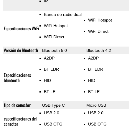
ac
Banda de radio dual
WiFi Hotspot
WiFi Hotspot
Especificaciones WiFi
WiFi Direct
WiFi Direct
Versión de Bluetooth
Bluetooth 5.0
Bluetooth 4.2
A2DP
A2DP
BT EDR
BT EDR
Especificaciones
bluetooth
HID
HID
BT LE
BT LE
tipo de conector
USB Type C
Micro USB
USB 2.0
USB 2.0
especificaciones del
conector
USB OTG
USB OTG