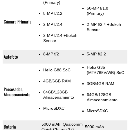
(Primary)
50-MP f/1.8
8-MP f/2.2
(Primary)
Cámara Primaria
2-MP f/2.4
2-MP f/2.4
+Bokeh
Sensor
2-MP f/2.4
+Bokeh
Sensor
8-MP f/2
5-MP f/2.2
Autofoto
Helio G35
Helio G88 SoC
(MT6765V/WB) SoC
4GB/6GB RAM
3GB/4GB RAM
Procesador,
64GB/128GB
Almacenamiento
64GB/128GB
Almacenamiento
Almacenamiento
MicroSDXC
MicroSDXC
5000 mAh, Qualcomm
Bateria
5000 mAh
Quick Charge 3.0