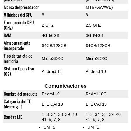
Marca del procesador
MT6765V/WB)
# Núcleos del CPU
8
8
Frecuencia de CPU
2 GHz
2.3 GHz
(GHz)
RAM
4GB/6GB
3GB/4GB
Almacenamiento
64GB/128GB
64GB/128GB
incorporado
Tipo de tarjeta de
MicroSDXC
MicroSDXC
memoria
Sistema Operativo
Android 11
Android 10
(OS)
Comunicaciones
Nombre del producto
Redmi 10
Redmi 10C
Categoría de LTE
LTE CAT13
LTE CAT13
(descargar)
1, 3, 34, 38, 39, 40,
1, 3, 34, 38, 39, 40,
Bandas LTE
41, 5, 7, 8
41, 5, 7, 8
UMTS
UMTS