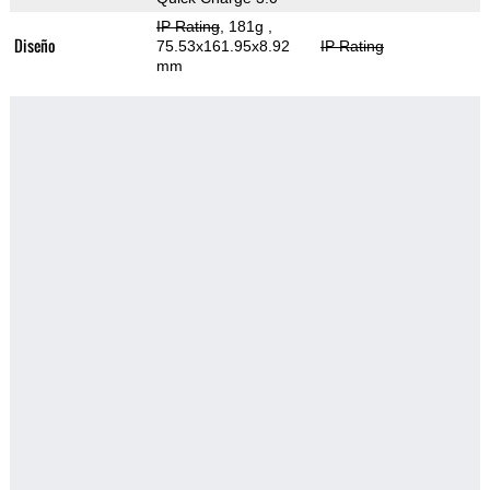
IP Rating
, 181g
,
Diseño
75.53x161.95x8.92
IP Rating
mm