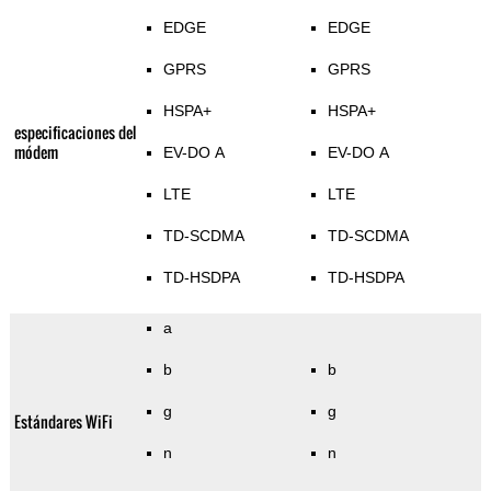
EDGE
EDGE
GPRS
GPRS
HSPA+
HSPA+
especificaciones del
módem
EV-DO A
EV-DO A
LTE
LTE
TD-SCDMA
TD-SCDMA
TD-HSDPA
TD-HSDPA
a
b
b
g
g
Estándares WiFi
n
n