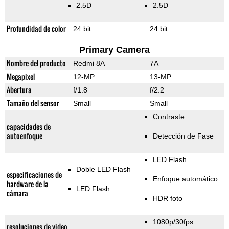
2.5D
2.5D
Profundidad de color
24 bit
24 bit
Primary Camera
Nombre del producto
Redmi 8A
7A
Megapixel
12-MP
13-MP
Abertura
f/1.8
f/2.2
Tamaño del sensor
Small
Small
Contraste
capacidades de
autoenfoque
Detección de Fase
LED Flash
Doble LED Flash
especificaciones de
Enfoque automático
hardware de la
LED Flash
cámara
HDR foto
1080p/30fps
resoluciones de video