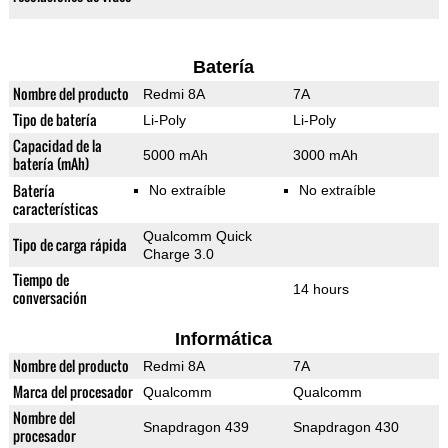
Batería
Nombre del producto
Redmi 8A
7A
Tipo de batería
Li-Poly
Li-Poly
Capacidad de la
5000 mAh
3000 mAh
batería (mAh)
Batería
No extraíble
No extraíble
características
Qualcomm Quick
Tipo de carga rápida
Charge 3.0
Tiempo de
14 hours
conversación
Informática
Nombre del producto
Redmi 8A
7A
Marca del procesador
Qualcomm
Qualcomm
Nombre del
Snapdragon 439
Snapdragon 430
procesador