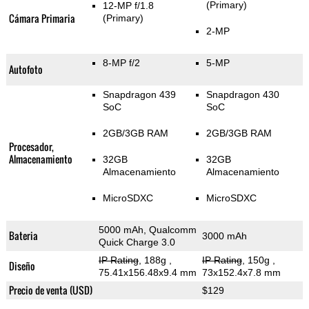
(Primary)
12-MP f/1.8
Cámara Primaria
(Primary)
2-MP
8-MP f/2
5-MP
Autofoto
Snapdragon 439
Snapdragon 430
SoC
SoC
2GB/3GB RAM
2GB/3GB RAM
Procesador,
Almacenamiento
32GB
32GB
Almacenamiento
Almacenamiento
MicroSDXC
MicroSDXC
5000 mAh, Qualcomm
Bateria
3000 mAh
Quick Charge 3.0
IP Rating
, 188g
,
IP Rating
, 150g
,
Diseño
75.41x156.48x9.4 mm
73x152.4x7.8 mm
Precio de venta (USD)
$129