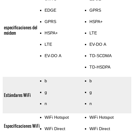
EDGE
GPRS
GPRS
HSPA+
especificaciones del
módem
HSPA+
LTE
LTE
EV-DO A
EV-DO A
TD-SCDMA
TD-HSDPA
b
b
g
g
Estándares WiFi
n
n
WiFi Hotspot
WiFi Hotspot
Especificaciones WiFi
WiFi Direct
WiFi Direct