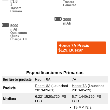
f/1.8
Trasera
1
Cameras
Trasera
Cámara
3000
mAh
5000
mAh
Qualcomm
Quick
Charge 3.0
Honor 7A Precio
$129. Buscar
Especificaciones Primarias
Nombre del producto
Redmi 8A
7A
Redmi 8A
(Launched
Honor 7A
(Launched
Producto
2019-09-01)
2018-05-29)
6.22" 1520x720 IPS
5.7" 1440x720 IPS
Monitora
LCD
LCD
13-MP f/2.2