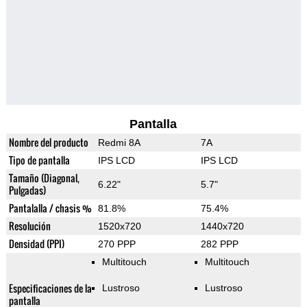
Pantalla
Nombre del producto
Redmi 8A
7A
Tipo de pantalla
IPS LCD
IPS LCD
Tamaño (Diagonal,
6.22"
5.7"
Pulgadas)
Pantalalla / chasis %
81.8%
75.4%
Resolución
1520x720
1440x720
Densidad (PPI)
270 PPP
282 PPP
Multitouch
Multitouch
Especificaciones de la
Lustroso
Lustroso
pantalla