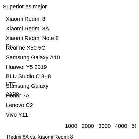
Superior es mejor
Xiaomi Redmi 8
Xiaomi Redmi 8A
Xiaomi Redmi Note 8
Pro
Realme X50 5G
Samsung Galaxy A10
Huawei Y5 2019
BLU Studio C 8+8
LTE
Samsung Galaxy
A20e
Honor 7A
Lenovo C2
Vivo Y11
1000
2000
3000
4000
50
Redmi 8A vs. Xiaomi Redmi 8