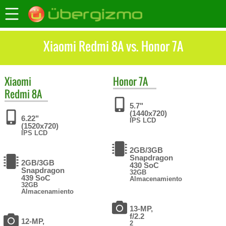
Xiaomi Redmi 8A vs. Honor 7A
Xiaomi
Honor
7A
Redmi 8A
5.7"
(1440x720)
6.22"
IPS LCD
(1520x720)
IPS LCD
2GB/3GB
Snapdragon
2GB/3GB
430 SoC
Snapdragon
32GB
439 SoC
Almacenamiento
32GB
Almacenamiento
13-MP,
f/2.2
12-MP,
2