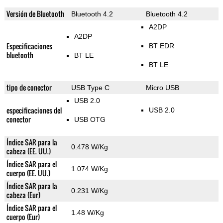
Versión de Bluetooth
Bluetooth 4.2
Bluetooth 4.2
A2DP
A2DP
Especificaciones
BT EDR
bluetooth
BT LE
BT LE
tipo de conector
USB Type C
Micro USB
USB 2.0
especificaciones del
USB 2.0
conector
USB OTG
Índice SAR para la
0.478 W/Kg
cabeza (EE. UU.)
Índice SAR para el
1.074 W/Kg
cuerpo (EE. UU.)
Índice SAR para la
0.231 W/Kg
cabeza (Eur)
Índice SAR para el
1.48 W/Kg
cuerpo (Eur)