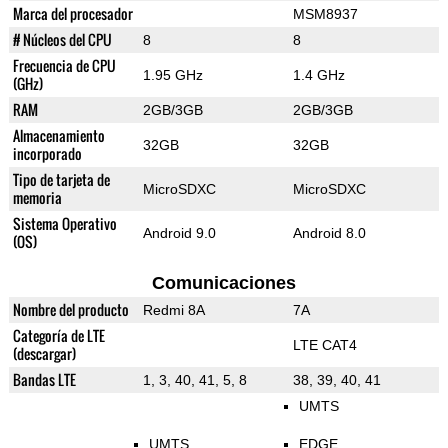
Marca del procesador
MSM8937
# Núcleos del CPU
8
8
Frecuencia de CPU
1.95 GHz
1.4 GHz
(GHz)
RAM
2GB/3GB
2GB/3GB
Almacenamiento
32GB
32GB
incorporado
Tipo de tarjeta de
MicroSDXC
MicroSDXC
memoria
Sistema Operativo
Android 9.0
Android 8.0
(OS)
Comunicaciones
Nombre del producto
Redmi 8A
7A
Categoría de LTE
LTE CAT4
(descargar)
Bandas LTE
1, 3, 40, 41, 5, 8
38, 39, 40, 41
UMTS
UMTS
EDGE