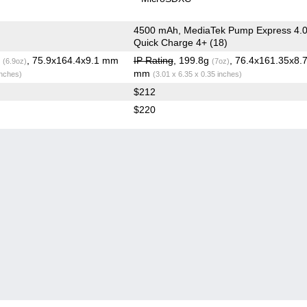
4500 mAh, MediaTek Pump Express 4.0
Quick Charge 4+ (18)
g
, 75.9x164.4x9.1 mm
IP Rating
, 199.8g
, 76.4x161.35x8.
(6.9oz)
(7oz)
mm
inches)
(3.01 x 6.35 x 0.35 inches)
$212
$220