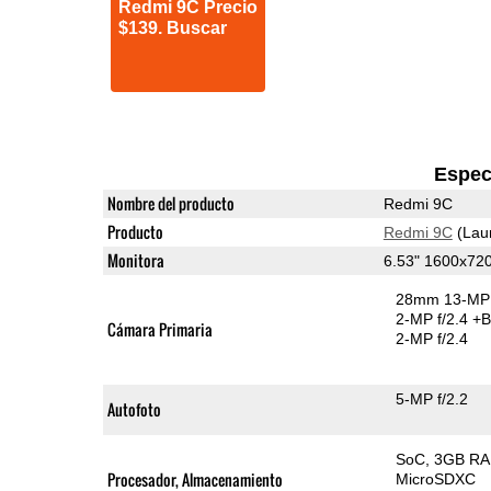
Redmi 9C Precio
$139. Buscar
Espec
Nombre del producto
Redmi 9C
Producto
Redmi 9C
(Lau
Monitora
6.53" 1600x72
28mm 13-MP 
2-MP f/2.4
+B
Cámara Primaria
2-MP f/2.4
5-MP f/2.2
Autofoto
SoC
3GB R
Procesador, Almacenamiento
MicroSDXC