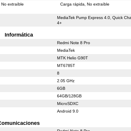
No extraíble
Carga rápida
No extraíble
MediaTek Pump Express 4.0, Quick Ch
4+
Informática
Redmi Note 8 Pro
MediaTek
MTK Helio G90T
MT6785T
8
2.05 GHz
6GB
64GB/128GB
MicroSDXC
Android 9.0
Comunicaciones
Redmi Note 8 Pro