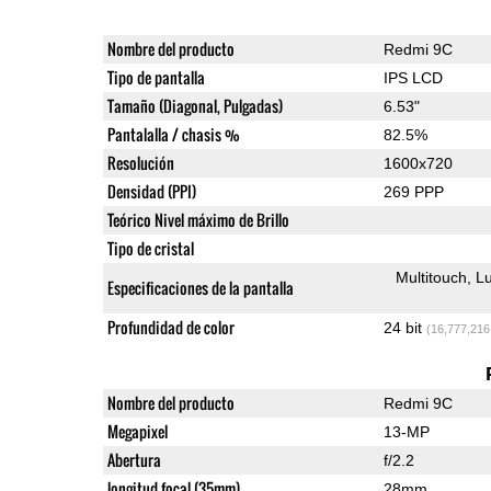
Nombre del producto
Redmi 9C
Tipo de pantalla
IPS LCD
Tamaño (Diagonal, Pulgadas)
6.53"
Pantalalla / chasis %
82.5%
Resolución
1600x720
Densidad (PPI)
269 PPP
Teórico Nivel máximo de Brillo
Tipo de cristal
Multitouch
Lu
Especificaciones de la pantalla
Profundidad de color
24 bit
(16,777,216
Nombre del producto
Redmi 9C
Megapixel
13-MP
Abertura
f/2.2
longitud focal (35mm)
28mm