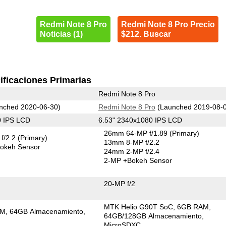
Redmi Note 8 Pro
Redmi Note 8 Pro Precio
Noticias (1)
$212. Buscar
ificaciones Primarias
Redmi Note 8 Pro
nched 2020-06-30)
Redmi Note 8 Pro
(Launched 2019-08-
0 IPS LCD
6.53" 2340x1080 IPS LCD
26mm 64-MP f/1.89
(Primary)
f/2.2
(Primary)
13mm 8-MP f/2.2
okeh Sensor
24mm 2-MP f/2.4
2-MP
+Bokeh Sensor
20-MP f/2
MTK Helio G90T SoC
6GB RAM
AM
64GB Almacenamiento
64GB/128GB Almacenamiento
MicroSDXC