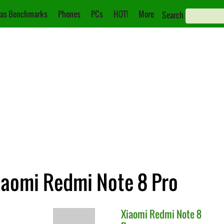
as Benchmarks
Phones
PCs
HOT!
More
Search
iaomi Redmi Note 8 Pro
Xiaomi
Redmi Note 8