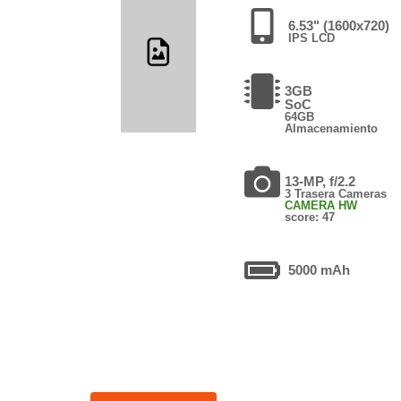
6.53" (1600x720)
IPS LCD
3GB
SoC
64GB
Almacenamiento
13-MP, f/2.2
3 Trasera Cameras
CAMERA HW
score: 47
5000 mAh