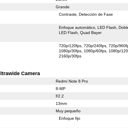
Grande
Contraste
Detección de Fase
Enfoque automático
LED Flash
Dobl
LED Flash
Quad Bayer
720p/120fps
720p/240fps
720p/960f
1080p/30fps
1080p/60fps
1080p/120
2160p/30fps
ltrawide Camera
Redmi Note 8 Pro
8-MP
f/2.2
13mm
Muy pequeño
Enfoque fijo