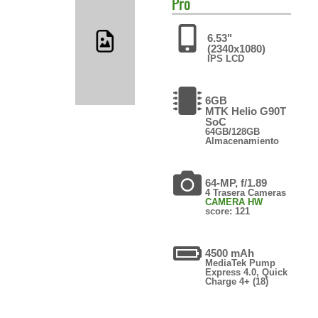
Pro
6.53"
(2340x1080)
IPS LCD
6GB
MTK Helio G90T
SoC
64GB/128GB
Almacenamiento
64-MP, f/1.89
4 Trasera Cameras
CAMERA HW
score: 121
4500 mAh
MediaTek Pump
Express 4.0, Quick
Charge 4+ (18)