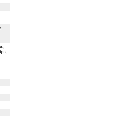
e
ps
fps