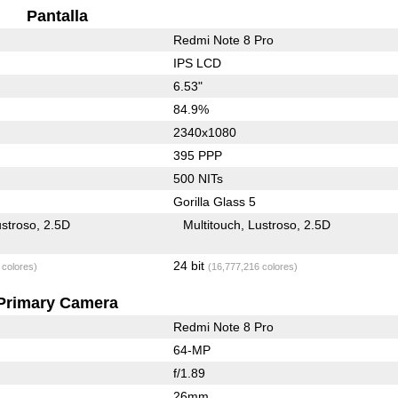
Pantalla
Redmi Note 8 Pro
IPS LCD
6.53"
84.9%
2340x1080
395 PPP
500 NITs
Gorilla Glass 5
stroso
2.5D
Multitouch
Lustroso
2.5D
24 bit
 colores)
(16,777,216 colores)
Primary Camera
Redmi Note 8 Pro
64-MP
f/1.89
26mm