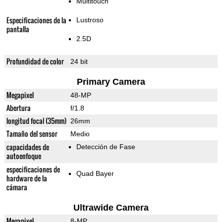
Multitouch
Especificaciones de la
Lustroso
pantalla
2.5D
Profundidad de color
24 bit
Primary Camera
Megapixel
48-MP
Abertura
f/1.8
longitud focal (35mm)
26mm
Tamaño del sensor
Medio
capacidades de
Detección de Fase
autoenfoque
especificaciones de
Quad Bayer
hardware de la
cámara
Ultrawide Camera
Megapixel
8-MP