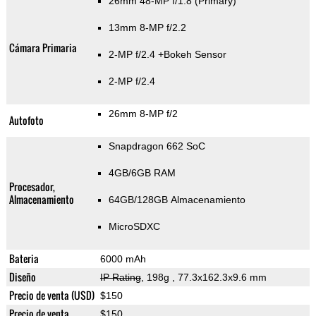
26mm 48-MP f/1.8
(Primary)
13mm 8-MP f/2.2
Cámara Primaria
2-MP f/2.4
+Bokeh Sensor
2-MP f/2.4
26mm 8-MP f/2
Autofoto
Snapdragon 662 SoC
4GB/6GB RAM
Procesador,
Almacenamiento
64GB/128GB Almacenamiento
MicroSDXC
Bateria
6000 mAh
Diseño
IP Rating
, 198g
, 77.3x162.3x9.6 mm
Precio de venta (USD)
$150
Precio de venta
$150