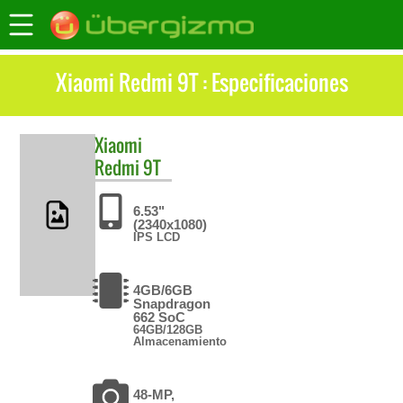
Xiaomi Redmi 9T : Especificaciones
Xiaomi
Redmi 9T
6.53"
(2340x1080)
IPS LCD
4GB/6GB
Snapdragon
662 SoC
64GB/128GB
Almacenamiento
48-MP,