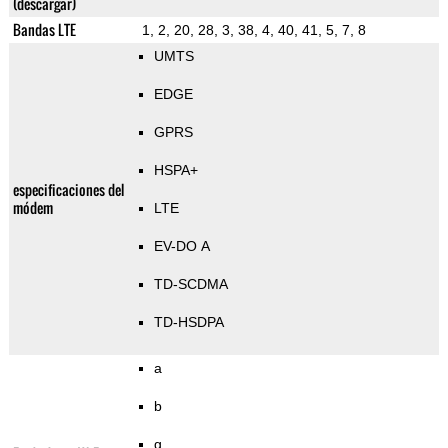
(descargar)
Bandas LTE
1, 2, 20, 28, 3, 38, 4, 40, 41, 5, 7, 8
UMTS
EDGE
GPRS
HSPA+
especificaciones del
módem
LTE
EV-DO A
TD-SCDMA
TD-HSDPA
a
b
g