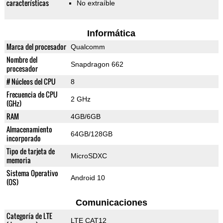
características
No extraíble
Informática
Marca del procesador
Qualcomm
Nombre del
Snapdragon 662
procesador
# Núcleos del CPU
8
Frecuencia de CPU
2 GHz
(GHz)
RAM
4GB/6GB
Almacenamiento
64GB/128GB
incorporado
Tipo de tarjeta de
MicroSDXC
memoria
Sistema Operativo
Android 10
(OS)
Comunicaciones
Categoría de LTE
LTE CAT12