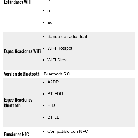
Estándares WiFi
n
ac
Banda de radio dual
WiFi Hotspot
Especificaciones WiFi
WiFi Direct
Versión de Bluetooth
Bluetooth 5.0
A2DP
BT EDR
Especificaciones
bluetooth
HID
BT LE
Compatible con NFC
Funciones NFC