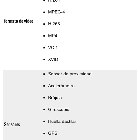
H.264
MPEG-4
formato de video
H.265
MP4
VC-1
XVID
Sensor de proximidad
Acelerómetro
Brújula
Giroscopio
Huella dactilar
Sensores
GPS