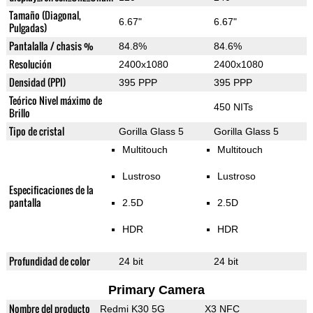
Tamaño (Diagonal,
6.67"
6.67"
Pulgadas)
Pantalalla / chasis %
84.8%
84.6%
Resolución
2400x1080
2400x1080
Densidad (PPI)
395 PPP
395 PPP
Teórico Nivel máximo de
450 NITs
Brillo
Tipo de cristal
Gorilla Glass 5
Gorilla Glass 5
Multitouch
Multitouch
Lustroso
Lustroso
Especificaciones de la
pantalla
2.5D
2.5D
HDR
HDR
Profundidad de color
24 bit
24 bit
Primary Camera
Nombre del producto
Redmi K30 5G
X3 NFC