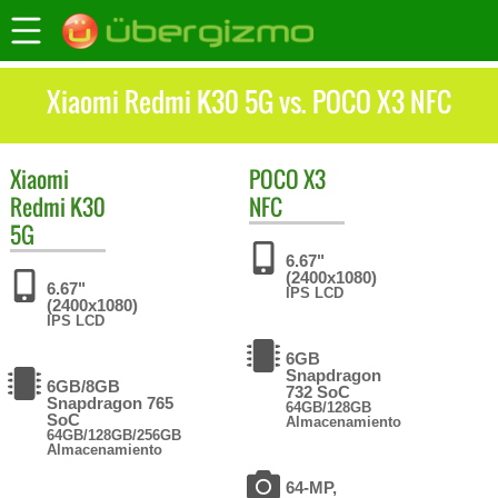
Xiaomi Redmi K30 5G vs. POCO X3 NFC
Xiaomi
POCO
X3
Redmi K30
NFC
5G
6.67"
(2400x1080)
6.67"
IPS LCD
(2400x1080)
IPS LCD
6GB
Snapdragon
6GB/8GB
732 SoC
Snapdragon 765
64GB/128GB
SoC
Almacenamiento
64GB/128GB/256GB
Almacenamiento
64-MP,