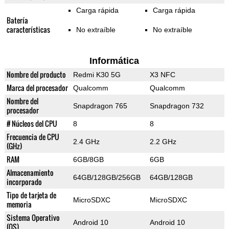
Carga rápida
Carga rápida
Batería
características
No extraíble
No extraíble
Informática
Nombre del producto
Redmi K30 5G
X3 NFC
Marca del procesador
Qualcomm
Qualcomm
Nombre del
Snapdragon 765
Snapdragon 732
procesador
# Núcleos del CPU
8
8
Frecuencia de CPU
2.4 GHz
2.2 GHz
(GHz)
RAM
6GB/8GB
6GB
Almacenamiento
64GB/128GB/256GB
64GB/128GB
incorporado
Tipo de tarjeta de
MicroSDXC
MicroSDXC
memoria
Sistema Operativo
Android 10
Android 10
(OS)