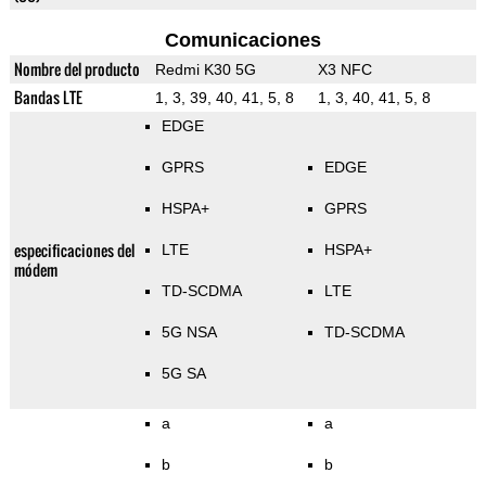
Comunicaciones
Nombre del producto
Redmi K30 5G
X3 NFC
Bandas LTE
1, 3, 39, 40, 41, 5, 8
1, 3, 40, 41, 5, 8
EDGE
GPRS
EDGE
HSPA+
GPRS
especificaciones del
LTE
HSPA+
módem
TD-SCDMA
LTE
5G NSA
TD-SCDMA
5G SA
a
a
b
b