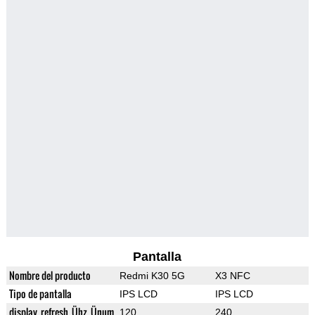
Pantalla
Nombre del producto
Redmi K30 5G
X3 NFC
Tipo de pantalla
IPS LCD
IPS LCD
display_refresh_Ühz_Ünum
120
240