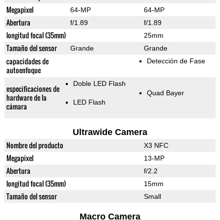
Megapixel
64-MP
64-MP
Abertura
f/1.89
f/1.89
longitud focal (35mm)
25mm
Tamaño del sensor
Grande
Grande
capacidades de
Detección de Fase
autoenfoque
Doble LED Flash
especificaciones de
Quad Bayer
hardware de la
LED Flash
cámara
Ultrawide Camera
Nombre del producto
X3 NFC
Megapixel
13-MP
Abertura
f/2.2
longitud focal (35mm)
15mm
Tamaño del sensor
Small
Macro Camera