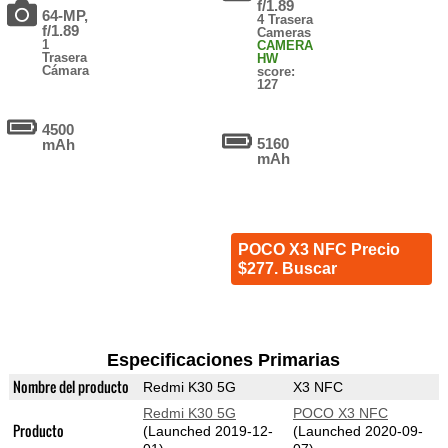
f/1.89
64-MP,
4 Trasera
f/1.89
Cameras
1
CAMERA
Trasera
HW
Cámara
score:
127
4500
5160
mAh
mAh
POCO X3 NFC Precio
$277. Buscar
Especificaciones Primarias
Nombre del producto
Redmi K30 5G
X3 NFC
Redmi K30 5G
POCO X3 NFC
Producto
(Launched 2019-12-
(Launched 2020-09-