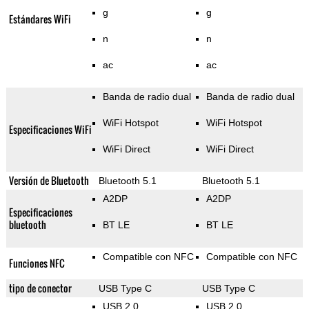
g
g
Estándares WiFi
n
n
ac
ac
Banda de radio dual
Banda de radio dual
WiFi Hotspot
WiFi Hotspot
Especificaciones WiFi
WiFi Direct
WiFi Direct
Versión de Bluetooth
Bluetooth 5.1
Bluetooth 5.1
A2DP
A2DP
Especificaciones
bluetooth
BT LE
BT LE
Compatible con NFC
Compatible con NFC
Funciones NFC
tipo de conector
USB Type C
USB Type C
USB 2.0
USB 2.0