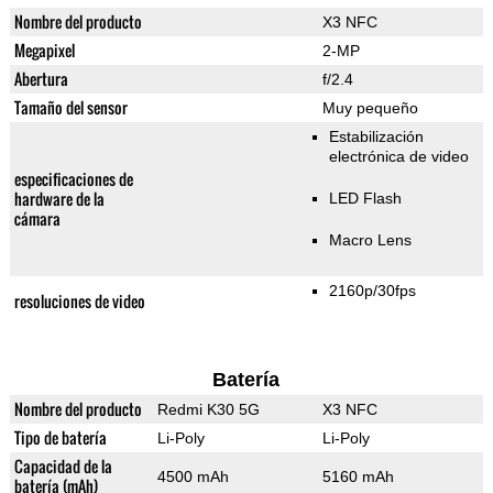
Nombre del producto
X3 NFC
Megapixel
2-MP
Abertura
f/2.4
Tamaño del sensor
Muy pequeño
Estabilización
electrónica de video
especificaciones de
hardware de la
LED Flash
cámara
Macro Lens
2160p/30fps
resoluciones de video
Batería
Nombre del producto
Redmi K30 5G
X3 NFC
Tipo de batería
Li-Poly
Li-Poly
Capacidad de la
4500 mAh
5160 mAh
batería (mAh)