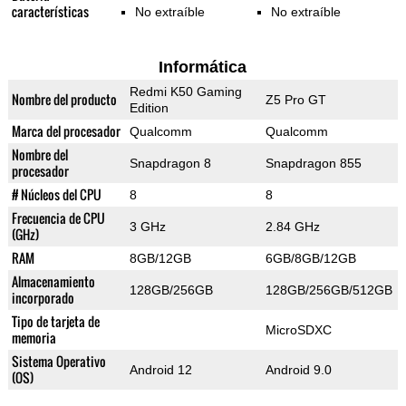
características
No extraíble
No extraíble
Informática
Redmi K50 Gaming
Nombre del producto
Z5 Pro GT
Edition
Marca del procesador
Qualcomm
Qualcomm
Nombre del
Snapdragon 8
Snapdragon 855
procesador
# Núcleos del CPU
8
8
Frecuencia de CPU
3 GHz
2.84 GHz
(GHz)
RAM
8GB/12GB
6GB/8GB/12GB
Almacenamiento
128GB/256GB
128GB/256GB/512GB
incorporado
Tipo de tarjeta de
MicroSDXC
memoria
Sistema Operativo
Android 12
Android 9.0
(OS)