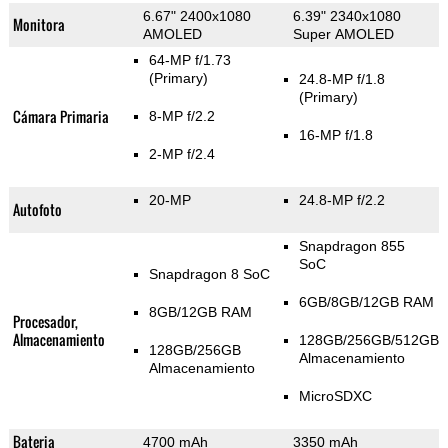
6.67" 2400x1080
6.39" 2340x1080
Monitora
AMOLED
Super AMOLED
64-MP f/1.73
(Primary)
24.8-MP f/1.8
(Primary)
Cámara Primaria
8-MP f/2.2
16-MP f/1.8
2-MP f/2.4
20-MP
24.8-MP f/2.2
Autofoto
Snapdragon 855
SoC
Snapdragon 8 SoC
6GB/8GB/12GB RAM
8GB/12GB RAM
Procesador,
Almacenamiento
128GB/256GB/512GB
128GB/256GB
Almacenamiento
Almacenamiento
MicroSDXC
Bateria
4700 mAh
3350 mAh