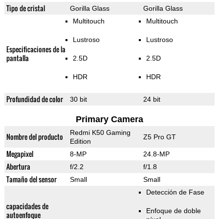
Tipo de cristal
Gorilla Glass
Gorilla Glass
Multitouch
Multitouch
Lustroso
Lustroso
Especificaciones de la
pantalla
2.5D
2.5D
HDR
HDR
Profundidad de color
30 bit
24 bit
Primary Camera
Redmi K50 Gaming
Nombre del producto
Z5 Pro GT
Edition
Megapixel
8-MP
24.8-MP
Abertura
f/2.2
f/1.8
Tamaño del sensor
Small
Small
Detección de Fase
capacidades de
Enfoque de doble
autoenfoque