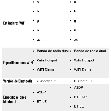
a
a
b
b
g
g
Estándares WiFi
n
n
ac
ac
Banda de radio dual
Banda de radio dual
WiFi Hotspot
WiFi Hotspot
Especificaciones WiFi
WiFi Direct
WiFi Direct
Versión de Bluetooth
Bluetooth 5.2
Bluetooth 5.0
A2DP
A2DP
Especificaciones
BT EDR
bluetooth
BT LE
BT LE