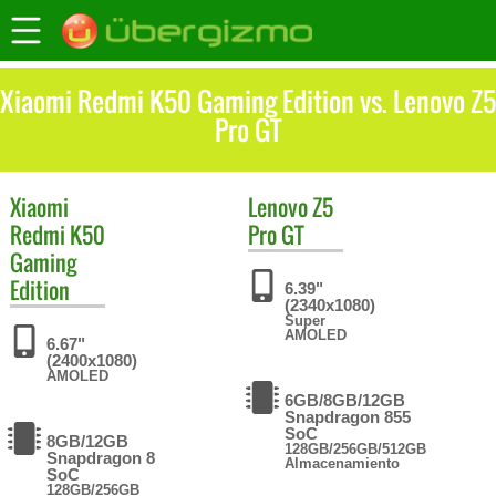
Xiaomi Redmi K50 Gaming Edition vs. Lenovo Z5
Pro GT
Xiaomi
Lenovo
Z5
Redmi K50
Pro GT
Gaming
Edition
6.39"
(2340x1080)
Super
AMOLED
6.67"
(2400x1080)
AMOLED
6GB/8GB/12GB
Snapdragon 855
SoC
8GB/12GB
128GB/256GB/512GB
Snapdragon 8
Almacenamiento
SoC
128GB/256GB