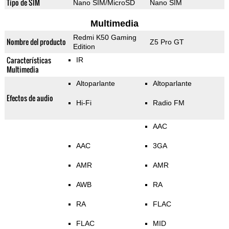
Tipo de SIM
Nano SIM/MicroSD
Nano SIM
Multimedia
Redmi K50 Gaming
Nombre del producto
Z5 Pro GT
Edition
Características
IR
Multimedia
Altoparlante
Altoparlante
Efectos de audio
Hi-Fi
Radio FM
AAC
AAC
3GA
AMR
AMR
AWB
RA
RA
FLAC
FLAC
MID