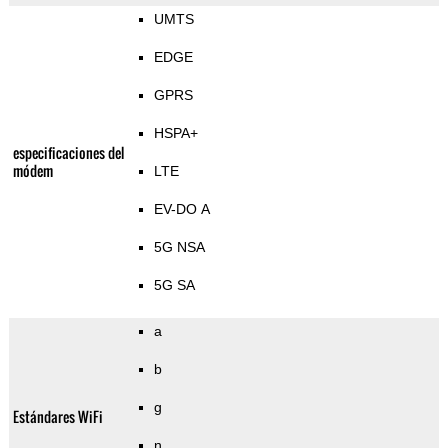
UMTS
EDGE
GPRS
HSPA+
especificaciones del
módem
LTE
EV-DO A
5G NSA
5G SA
a
b
g
Estándares WiFi
n