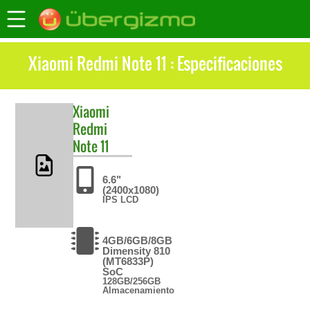
Xiaomi Redmi Note 11 : Especificaciones
Xiaomi
Redmi
Note 11
6.6"
(2400x1080)
IPS LCD
4GB/6GB/8GB
Dimensity 810
(MT6833P)
SoC
128GB/256GB
Almacenamiento