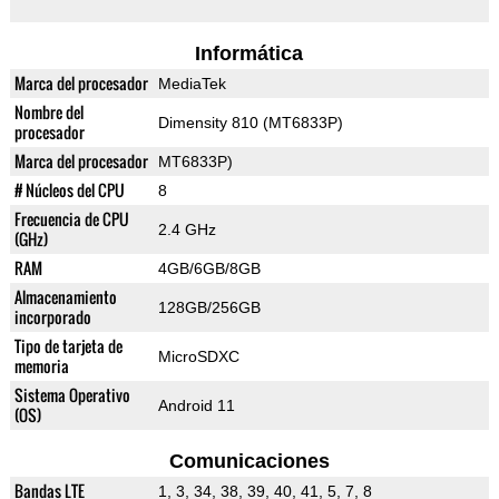
Informática
Marca del procesador
MediaTek
Nombre del
Dimensity 810 (MT6833P)
procesador
Marca del procesador
MT6833P)
# Núcleos del CPU
8
Frecuencia de CPU
2.4 GHz
(GHz)
RAM
4GB/6GB/8GB
Almacenamiento
128GB/256GB
incorporado
Tipo de tarjeta de
MicroSDXC
memoria
Sistema Operativo
Android 11
(OS)
Comunicaciones
Bandas LTE
1, 3, 34, 38, 39, 40, 41, 5, 7, 8