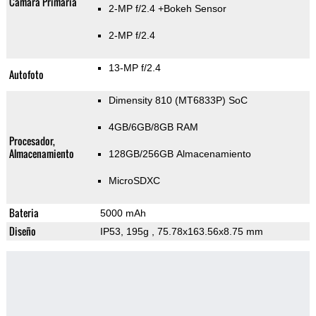
Cámara Primaria
2-MP f/2.4
+Bokeh Sensor
2-MP f/2.4
13-MP f/2.4
Autofoto
Dimensity 810 (MT6833P) SoC
4GB/6GB/8GB RAM
Procesador,
Almacenamiento
128GB/256GB Almacenamiento
MicroSDXC
Bateria
5000 mAh
Diseño
IP53, 195g
, 75.78x163.56x8.75 mm