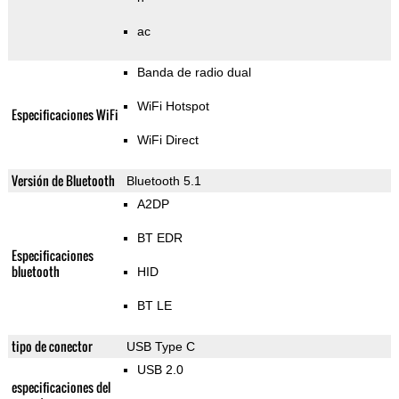
ac
Banda de radio dual
WiFi Hotspot
Especificaciones WiFi
WiFi Direct
Versión de Bluetooth
Bluetooth 5.1
A2DP
BT EDR
Especificaciones
bluetooth
HID
BT LE
tipo de conector
USB Type C
USB 2.0
especificaciones del