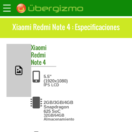
Xiaomi Redmi Note 4 : Especificaciones
Xiaomi
Redmi
Note 4
5.5"
(1920x1080)
IPS LCD
2GB/3GB/4GB
Snapdragon
625 SoC
32GB/64GB
Almacenamiento