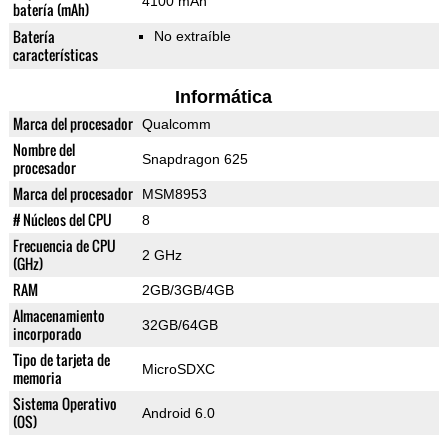
4100 mAh
batería (mAh)
Batería
No extraíble
características
Informática
Marca del procesador
Qualcomm
Nombre del
Snapdragon 625
procesador
Marca del procesador
MSM8953
# Núcleos del CPU
8
Frecuencia de CPU
2 GHz
(GHz)
RAM
2GB/3GB/4GB
Almacenamiento
32GB/64GB
incorporado
Tipo de tarjeta de
MicroSDXC
memoria
Sistema Operativo
Android 6.0
(OS)