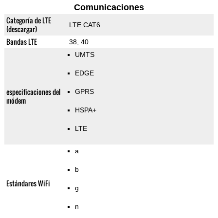
Comunicaciones
Categoría de LTE
LTE CAT6
(descargar)
Bandas LTE
38, 40
UMTS
EDGE
especificaciones del
GPRS
módem
HSPA+
LTE
a
b
Estándares WiFi
g
n