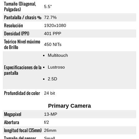
Tamaño (Diagonal,
5.5"
Pulgadas)
Pantalalla / chasis %
72.7%
Resolución
1920x1080
Densidad (PPI)
401 PPP
Teórico Nivel máximo
450 NITs
de Brillo
Multitouch
Especificaciones de la
Lustroso
pantalla
2.5D
Profundidad de color
24 bit
Primary Camera
Megapixel
13-MP
Abertura
f/2
longitud focal (35mm)
26mm
Tamaño del sensor
Small