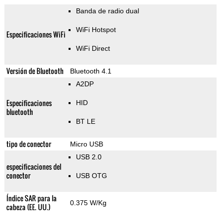
Banda de radio dual
WiFi Hotspot
Especificaciones WiFi
WiFi Direct
Versión de Bluetooth
Bluetooth 4.1
A2DP
Especificaciones
HID
bluetooth
BT LE
tipo de conector
Micro USB
USB 2.0
especificaciones del
conector
USB OTG
Índice SAR para la
0.375 W/Kg
cabeza (EE. UU.)