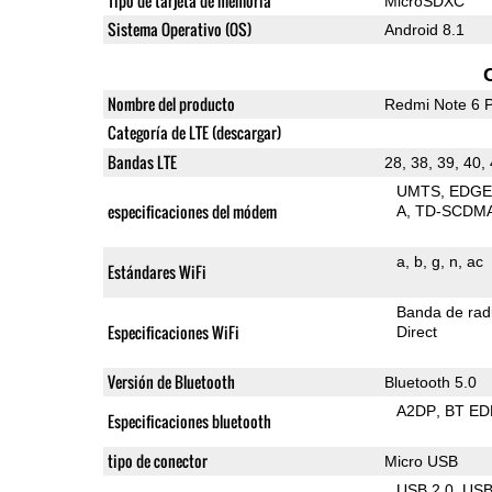
Tipo de tarjeta de memoria
MicroSDXC
Sistema Operativo (OS)
Android 8.1
Nombre del producto
Redmi Note 6 
Categoría de LTE (descargar)
Bandas LTE
28, 38, 39, 40,
UMTS
EDG
especificaciones del módem
A
TD-SCDM
a
b
g
n
ac
Estándares WiFi
Banda de rad
Especificaciones WiFi
Direct
Versión de Bluetooth
Bluetooth 5.0
A2DP
BT ED
Especificaciones bluetooth
tipo de conector
Micro USB
USB 2.0
US