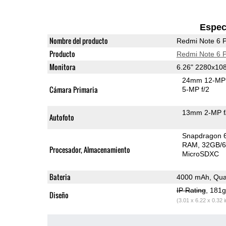
Espec
Nombre del producto
Redmi Note 6 
Producto
Redmi Note 6 
Monitora
6.26" 2280x10
24mm 12-MP 
Cámara Primaria
5-MP f/2
13mm 2-MP f
Autofoto
Snapdragon 
RAM
32GB/6
Procesador, Almacenamiento
MicroSDXC
Bateria
4000 mAh, Qua
IP Rating
, 181
Diseño
(3.01 x 6.22 x 0.32 