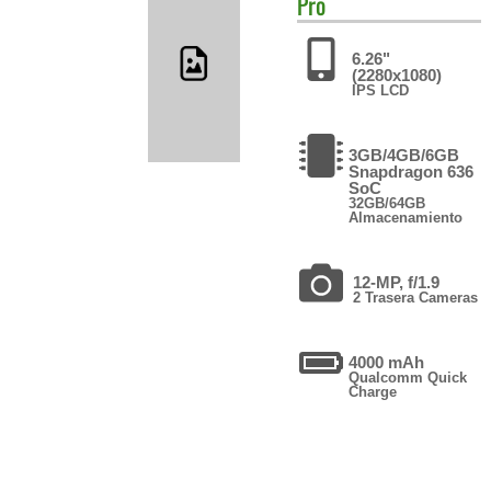
Pro
6.26"
(2280x1080)
IPS LCD
3GB/4GB/6GB
Snapdragon 636
SoC
32GB/64GB
Almacenamiento
12-MP, f/1.9
2 Trasera Cameras
4000 mAh
Qualcomm Quick
Charge