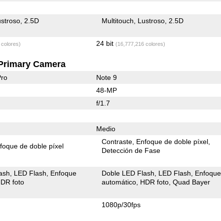
stroso
2.5D
Multitouch
Lustroso
2.5D
24 bit
 colores)
(16,777,216 colores)
Primary Camera
Pro
Note 9
48-MP
f/1.7
Medio
Contraste
Enfoque de doble píxel
foque de doble píxel
Detección de Fase
ash
LED Flash
Enfoque
Doble LED Flash
LED Flash
Enfoqu
DR foto
automático
HDR foto
Quad Bayer
1080p/30fps