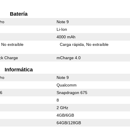
Batería
Pro
Note 9
Li-Ion
4000 mAh
No extraíble
Carga rápida
No extraíble
ck Charge
mCharge 4.0
Informática
Pro
Note 9
Qualcomm
36
Snapdragon 675
8
2 GHz
4GB/6GB
64GB/128GB