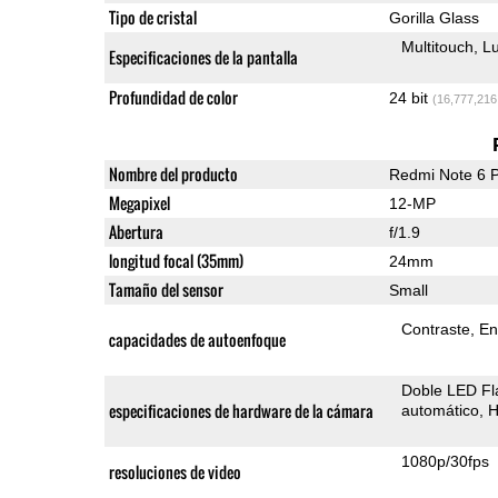
Tipo de cristal
Gorilla Glass
Multitouch
Lu
Especificaciones de la pantalla
Profundidad de color
24 bit
(16,777,216
Nombre del producto
Redmi Note 6 
Megapixel
12-MP
Abertura
f/1.9
longitud focal (35mm)
24mm
Tamaño del sensor
Small
Contraste
En
capacidades de autoenfoque
Doble LED Fl
especificaciones de hardware de la cámara
automático
H
1080p/30fps
resoluciones de video