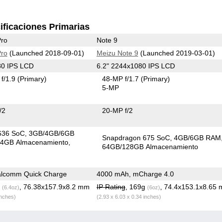
ificaciones Primarias
Pro
Note 9
Pro
(Launched 2018-09-01)
Meizu Note 9
(Launched 2019-03-01)
80 IPS LCD
6.2" 2244x1080 IPS LCD
f/1.9
(Primary)
48-MP f/1.7
(Primary)
5-MP
/2
20-MP f/2
636 SoC
3GB/4GB/6GB
Snapdragon 675 SoC
4GB/6GB RAM
4GB Almacenamiento
64GB/128GB Almacenamiento
lcomm Quick Charge
4000 mAh, mCharge 4.0
g
, 76.38x157.9x8.2 mm
IP Rating
, 169g
, 74.4x153.1x8.65
(6.4oz)
(6oz)
inches)
(2.93 x 6.03 x 0.34 inches)