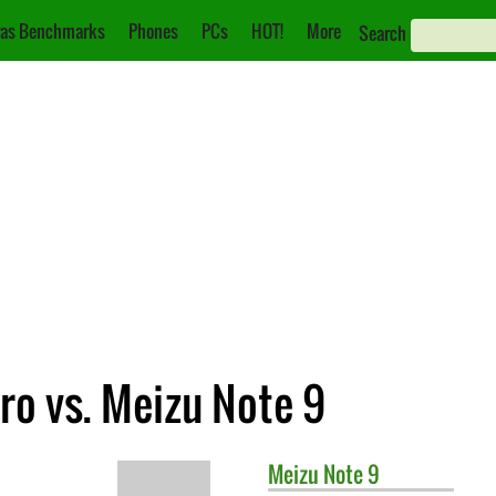
as Benchmarks
Phones
PCs
HOT!
More
Search
ro vs. Meizu Note 9
Meizu
Note 9