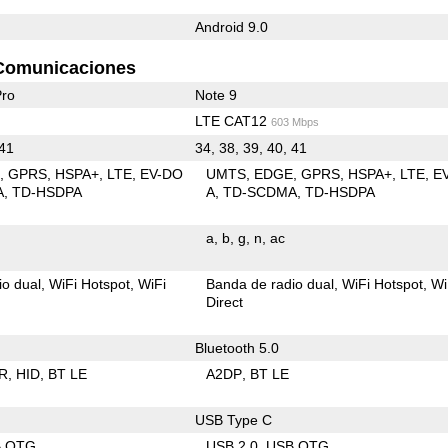
Android 9.0
Comunicaciones
Pro
Note 9
LTE CAT12
603 Mbps
 41
34, 38, 39, 40, 41
E
GPRS
HSPA+
LTE
EV-DO
UMTS
EDGE
GPRS
HSPA+
LTE
E
A
TD-HSDPA
A
TD-SCDMA
TD-HSDPA
a
b
g
n
ac
io dual
WiFi Hotspot
WiFi
Banda de radio dual
WiFi Hotspot
Wi
Direct
Bluetooth 5.0
R
HID
BT LE
A2DP
BT LE
USB Type C
B OTG
USB 2.0
USB OTG