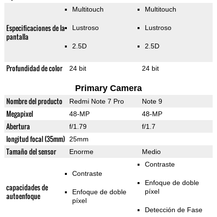
Multitouch
Multitouch
Especificaciones de la
Lustroso
Lustroso
pantalla
2.5D
2.5D
Profundidad de color
24 bit
24 bit
Primary Camera
Nombre del producto
Redmi Note 7 Pro
Note 9
Megapixel
48-MP
48-MP
Abertura
f/1.79
f/1.7
longitud focal (35mm)
25mm
Tamaño del sensor
Enorme
Medio
Contraste
Contraste
Enfoque de doble
capacidades de
píxel
Enfoque de doble
autoenfoque
píxel
Detección de Fase