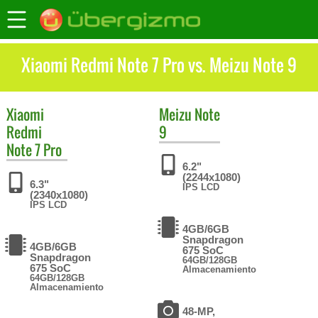
Xiaomi Redmi Note 7 Pro vs. Meizu Note 9
Xiaomi
Meizu
Note
Redmi
9
Note 7 Pro
6.2"
(2244x1080)
6.3"
IPS LCD
(2340x1080)
IPS LCD
4GB/6GB
Snapdragon
4GB/6GB
675 SoC
Snapdragon
64GB/128GB
675 SoC
Almacenamiento
64GB/128GB
Almacenamiento
48-MP,