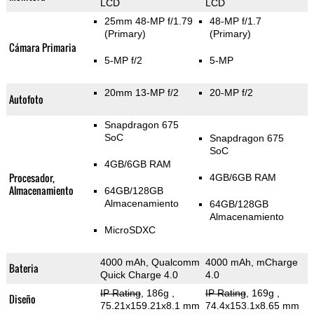
LCD
LCD
25mm 48-MP f/1.79
48-MP f/1.7
(Primary)
(Primary)
Cámara Primaria
5-MP f/2
5-MP
20mm 13-MP f/2
20-MP f/2
Autofoto
Snapdragon 675
SoC
Snapdragon 675
SoC
4GB/6GB RAM
Procesador,
4GB/6GB RAM
Almacenamiento
64GB/128GB
Almacenamiento
64GB/128GB
Almacenamiento
MicroSDXC
4000 mAh, Qualcomm
4000 mAh, mCharge
Bateria
Quick Charge 4.0
4.0
IP Rating
, 186g
,
IP Rating
, 169g
,
Diseño
75.21x159.21x8.1 mm
74.4x153.1x8.65 mm