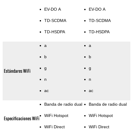
EV-DO A
EV-DO A
TD-SCDMA
TD-SCDMA
TD-HSDPA
TD-HSDPA
a
a
b
b
g
g
Estándares WiFi
n
n
ac
ac
Banda de radio dual
Banda de radio dual
WiFi Hotspot
WiFi Hotspot
Especificaciones WiFi
WiFi Direct
WiFi Direct