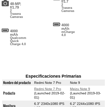
f/1.7
48-MP,
2
f/1.79
Trasera
2
Cameras
Trasera
Cameras
4000
mAh
4000
mCharge
mAh
4.0
Qualcomm
Quick
Charge 4.0
Especificaciones Primarias
Nombre del producto
Redmi Note 7 Pro
Note 9
Redmi Note 7 Pro
Meizu Note 9
Producto
(Launched 2019-02-
(Launched 2019-03-
01)
01)
6.3" 2340x1080 IPS
6.2" 2244x1080 IPS
Monitora