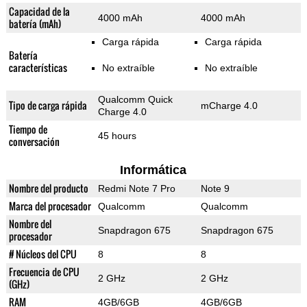
Capacidad de la
4000 mAh
4000 mAh
batería (mAh)
Carga rápida
Carga rápida
Batería
características
No extraíble
No extraíble
Qualcomm Quick
Tipo de carga rápida
mCharge 4.0
Charge 4.0
Tiempo de
45 hours
conversación
Informática
Nombre del producto
Redmi Note 7 Pro
Note 9
Marca del procesador
Qualcomm
Qualcomm
Nombre del
Snapdragon 675
Snapdragon 675
procesador
# Núcleos del CPU
8
8
Frecuencia de CPU
2 GHz
2 GHz
(GHz)
RAM
4GB/6GB
4GB/6GB