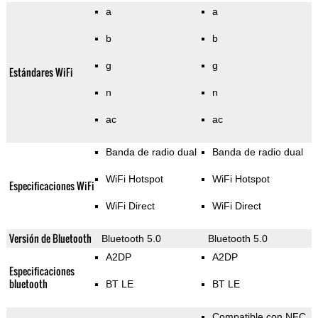
a
a
b
b
g
g
Estándares WiFi
n
n
ac
ac
Banda de radio dual
Banda de radio dual
WiFi Hotspot
WiFi Hotspot
Especificaciones WiFi
WiFi Direct
WiFi Direct
Versión de Bluetooth
Bluetooth 5.0
Bluetooth 5.0
A2DP
A2DP
Especificaciones
bluetooth
BT LE
BT LE
Compatible con NFC