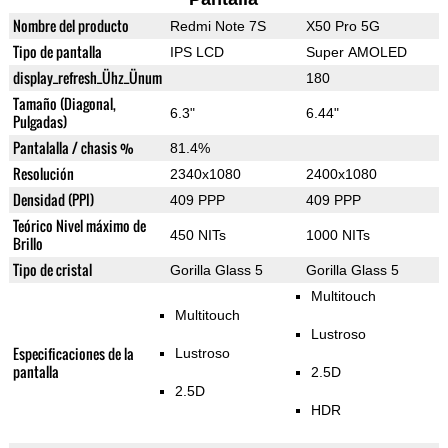
Nombre del producto
Redmi Note 7S
X50 Pro 5G
Tipo de pantalla
IPS LCD
Super AMOLED
display_refresh_Ühz_Ünum
180
Tamaño (Diagonal,
6.3"
6.44"
Pulgadas)
Pantalalla / chasis %
81.4%
Resolución
2340x1080
2400x1080
Densidad (PPI)
409 PPP
409 PPP
Teórico Nivel máximo de
450 NITs
1000 NITs
Brillo
Tipo de cristal
Gorilla Glass 5
Gorilla Glass 5
Multitouch
Multitouch
Lustroso
Especificaciones de la
Lustroso
pantalla
2.5D
2.5D
HDR