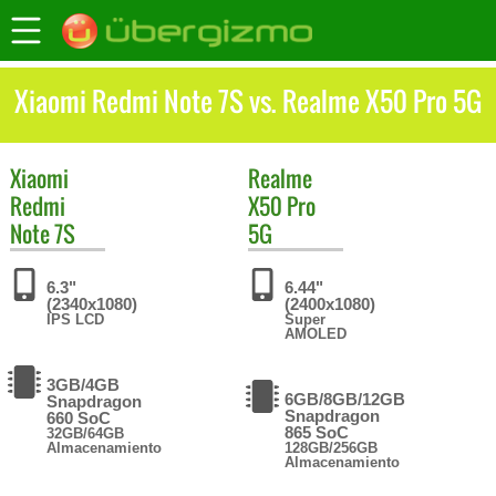
Xiaomi Redmi Note 7S vs. Realme X50 Pro 5G
Xiaomi
Realme
Redmi
X50 Pro
Note 7S
5G
6.3"
6.44"
(2340x1080)
(2400x1080)
IPS LCD
Super
AMOLED
3GB/4GB
6GB/8GB/12GB
Snapdragon
Snapdragon
660 SoC
865 SoC
32GB/64GB
Almacenamiento
128GB/256GB
Almacenamiento