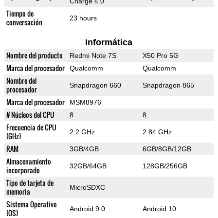
Charge 4.0
Tiempo de
23 hours
conversación
Informática
Nombre del producto
Redmi Note 7S
X50 Pro 5G
Marca del procesador
Qualcomm
Qualcomm
Nombre del
Snapdragon 660
Snapdragon 865
procesador
Marca del procesador
MSM8976
# Núcleos del CPU
8
8
Frecuencia de CPU
2.2 GHz
2.84 GHz
(GHz)
RAM
3GB/4GB
6GB/8GB/12GB
Almacenamiento
32GB/64GB
128GB/256GB
incorporado
Tipo de tarjeta de
MicroSDXC
memoria
Sistema Operativo
Android 9.0
Android 10
(OS)