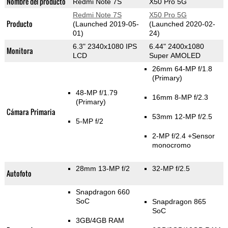
Nombre del producto
Redmi Note 7S
X50 Pro 5G
Redmi Note 7S
X50 Pro 5G
Producto
(Launched 2019-05-
(Launched 2020-02-
01)
24)
6.3" 2340x1080 IPS
6.44" 2400x1080
Monitora
LCD
Super AMOLED
26mm 64-MP f/1.8
(Primary)
48-MP f/1.79
16mm 8-MP f/2.3
(Primary)
Cámara Primaria
53mm 12-MP f/2.5
5-MP f/2
2-MP f/2.4
+Sensor
monocromo
28mm 13-MP f/2
32-MP f/2.5
Autofoto
Snapdragon 660
SoC
Snapdragon 865
SoC
3GB/4GB RAM