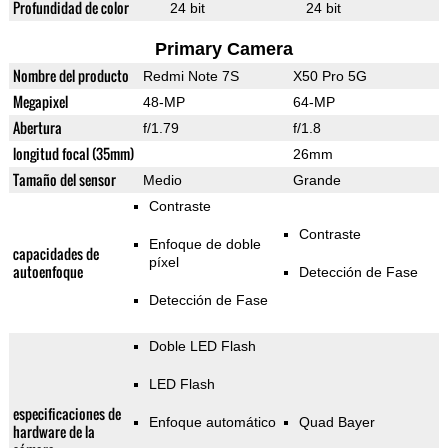
Profundidad de color
24 bit
24 bit
Primary Camera
Nombre del producto
Redmi Note 7S
X50 Pro 5G
Megapixel
48-MP
64-MP
Abertura
f/1.79
f/1.8
longitud focal (35mm)
26mm
Tamaño del sensor
Medio
Grande
Contraste
Contraste
Enfoque de doble
capacidades de
píxel
autoenfoque
Detección de Fase
Detección de Fase
Doble LED Flash
LED Flash
especificaciones de
Enfoque automático
Quad Bayer
hardware de la