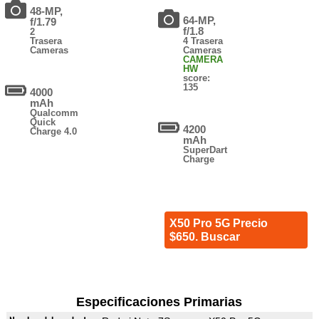
48-MP,
64-MP,
f/1.79
f/1.8
2
Trasera
4 Trasera
Cameras
Cameras
CAMERA
HW
score:
135
4000
mAh
Qualcomm
Quick
4200
Charge 4.0
mAh
SuperDart
Charge
X50 Pro 5G Precio
$650. Buscar
Especificaciones Primarias