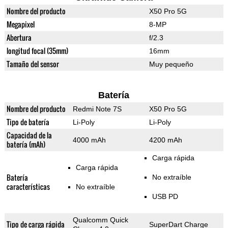
Nombre del producto
X50 Pro 5G
Megapixel
8-MP
Abertura
f/2.3
longitud focal (35mm)
16mm
Tamaño del sensor
Muy pequeño
Batería
Nombre del producto
Redmi Note 7S
X50 Pro 5G
Tipo de batería
Li-Poly
Li-Poly
Capacidad de la
4000 mAh
4200 mAh
batería (mAh)
Carga rápida
Carga rápida
Batería
No extraíble
características
No extraíble
USB PD
Qualcomm Quick
Tipo de carga rápida
SuperDart Charge