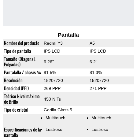
Pantalla
Nombre del producto
Redmi Y3
A5
Tipo de pantalla
IPS LCD
IPS LCD
Tamaño (Diagonal,
6.26"
6.2"
Pulgadas)
Pantalalla / chasis %
81.5%
81.3%
Resolución
1520x720
1520x720
Densidad (PPI)
269 PPP
271 PPP
Teórico Nivel máximo
450 NITs
de Brillo
Tipo de cristal
Gorilla Glass 5
Multitouch
Multitouch
Especificaciones de la
Lustroso
Lustroso
pantalla