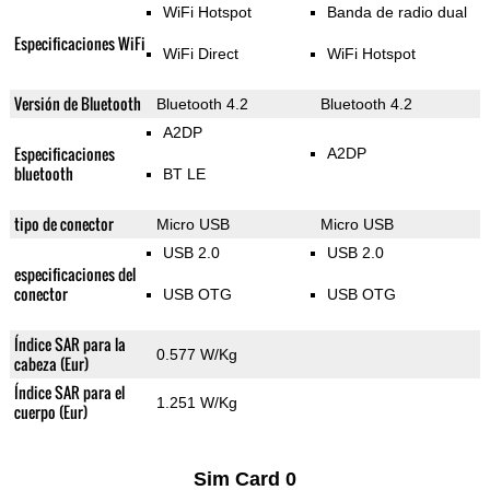
WiFi Hotspot
Banda de radio dual
Especificaciones WiFi
WiFi Direct
WiFi Hotspot
Versión de Bluetooth
Bluetooth 4.2
Bluetooth 4.2
A2DP
Especificaciones
A2DP
bluetooth
BT LE
tipo de conector
Micro USB
Micro USB
USB 2.0
USB 2.0
especificaciones del
conector
USB OTG
USB OTG
Índice SAR para la
0.577 W/Kg
cabeza (Eur)
Índice SAR para el
1.251 W/Kg
cuerpo (Eur)
Sim Card 0