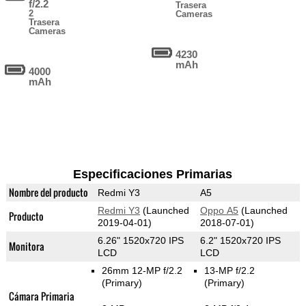
f/2.2
Trasera
2
Cameras
Trasera
Cameras
4230
mAh
4000
mAh
Especificaciones Primarias
Nombre del producto
Redmi Y3
A5
Redmi Y3
(Launched
Oppo A5
(Launched
Producto
2019-04-01)
2018-07-01)
6.26" 1520x720 IPS
6.2" 1520x720 IPS
Monitora
LCD
LCD
26mm 12-MP f/2.2
13-MP f/2.2
(Primary)
(Primary)
Cámara Primaria