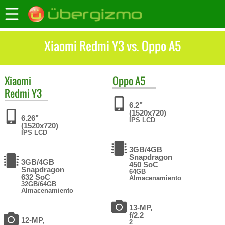
Xiaomi Redmi Y3 vs. Oppo A5
Xiaomi
Oppo
A5
Redmi Y3
6.2"
(1520x720)
6.26"
IPS LCD
(1520x720)
IPS LCD
3GB/4GB
Snapdragon
3GB/4GB
450 SoC
Snapdragon
64GB
632 SoC
Almacenamiento
32GB/64GB
Almacenamiento
13-MP,
f/2.2
12-MP,
2