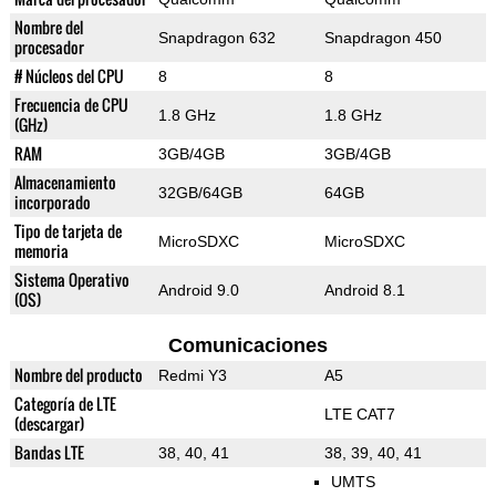
Nombre del
Snapdragon 632
Snapdragon 450
procesador
# Núcleos del CPU
8
8
Frecuencia de CPU
1.8 GHz
1.8 GHz
(GHz)
RAM
3GB/4GB
3GB/4GB
Almacenamiento
32GB/64GB
64GB
incorporado
Tipo de tarjeta de
MicroSDXC
MicroSDXC
memoria
Sistema Operativo
Android 9.0
Android 8.1
(OS)
Comunicaciones
Nombre del producto
Redmi Y3
A5
Categoría de LTE
LTE CAT7
(descargar)
Bandas LTE
38, 40, 41
38, 39, 40, 41
UMTS