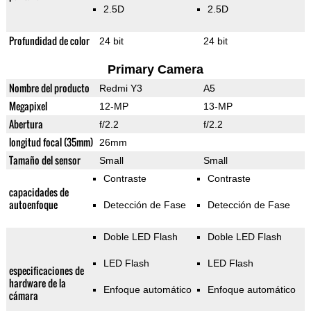
2.5D
2.5D
Profundidad de color
24 bit
24 bit
Primary Camera
Nombre del producto
Redmi Y3
A5
Megapixel
12-MP
13-MP
Abertura
f/2.2
f/2.2
longitud focal (35mm)
26mm
Tamaño del sensor
Small
Small
Contraste
Contraste
capacidades de
autoenfoque
Detección de Fase
Detección de Fase
Doble LED Flash
Doble LED Flash
LED Flash
LED Flash
especificaciones de
hardware de la
Enfoque automático
Enfoque automático
cámara