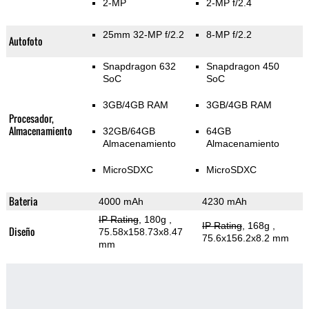
2-MP
2-MP f/2.4
25mm 32-MP f/2.2
8-MP f/2.2
Autofoto
Snapdragon 632
Snapdragon 450
SoC
SoC
3GB/4GB RAM
3GB/4GB RAM
Procesador,
Almacenamiento
32GB/64GB
64GB
Almacenamiento
Almacenamiento
MicroSDXC
MicroSDXC
Bateria
4000 mAh
4230 mAh
IP Rating
, 180g
,
IP Rating
, 168g
,
Diseño
75.58x158.73x8.47
75.6x156.2x8.2 mm
mm