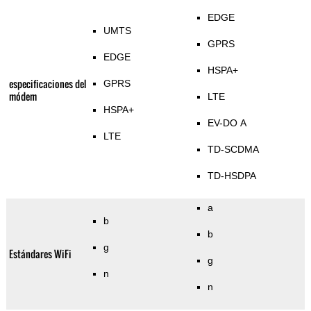
EDGE
UMTS
GPRS
EDGE
HSPA+
especificaciones del
GPRS
módem
LTE
HSPA+
EV-DO A
LTE
TD-SCDMA
TD-HSDPA
a
b
b
g
Estándares WiFi
g
n
n