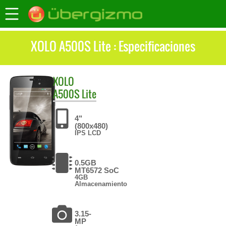
XOLO A500S Lite : Especificaciones
XOLO
A500S Lite
4"
(800x480)
IPS LCD
0.5GB
MT6572 SoC
4GB
Almacenamiento
3.15-
MP