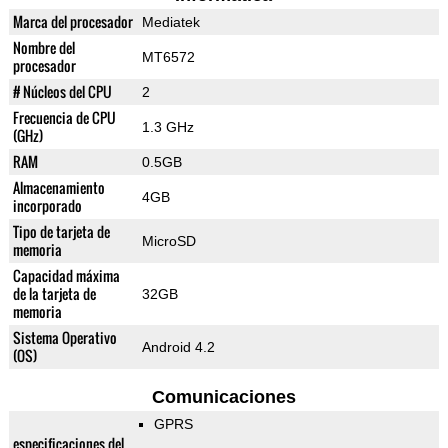
Marca del procesador
Mediatek
Nombre del
MT6572
procesador
# Núcleos del CPU
2
Frecuencia de CPU
1.3 GHz
(GHz)
RAM
0.5GB
Almacenamiento
4GB
incorporado
Tipo de tarjeta de
MicroSD
memoria
Capacidad máxima
de la tarjeta de
32GB
memoria
Sistema Operativo
Android 4.2
(OS)
Comunicaciones
GPRS
especificaciones del