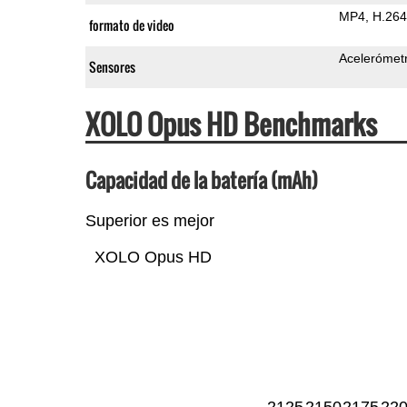
MP4
H.264
formato de video
Acelerómet
Sensores
XOLO Opus HD Benchmarks
Capacidad de la batería (mAh)
Superior es mejor
XOLO Opus HD
2125
2150
2175
22