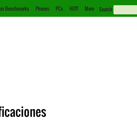
as Benchmarks
Phones
PCs
HOT!
More
Search
ficaciones