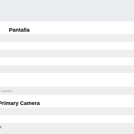
Pantalla
 colores)
Primary Camera
h