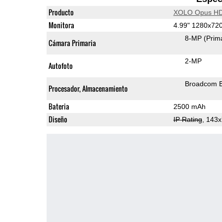
Producto
XOLO Opus H
Monitora
4.99" 1280x72
8-MP
(Prim
Cámara Primaria
2-MP
Autofoto
Broadcom 
Procesador, Almacenamiento
Bateria
2500 mAh
Diseño
IP Rating
, 143