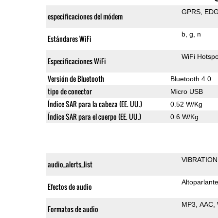
GPRS
ED
especificaciones del módem
b
g
n
Estándares WiFi
WiFi Hotspo
Especificaciones WiFi
Versión de Bluetooth
Bluetooth 4.0
tipo de conector
Micro USB
Índice SAR para la cabeza (EE. UU.)
0.52 W/Kg
Índice SAR para el cuerpo (EE. UU.)
0.6 W/Kg
VIBRATION
audio_alerts_list
Altoparlant
Efectos de audio
MP3
AAC
Formatos de audio