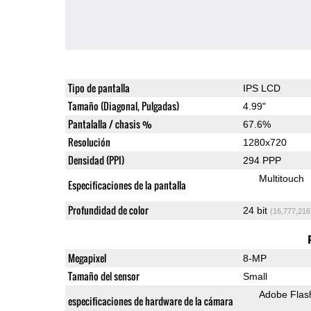
Tipo de pantalla
IPS LCD
Tamaño (Diagonal, Pulgadas)
4.99"
Pantalalla / chasis %
67.6%
Resolución
1280x720
Densidad (PPI)
294 PPP
Multitouch
Especificaciones de la pantalla
Profundidad de color
24 bit
(16,777,216
Megapixel
8-MP
Tamaño del sensor
Small
Adobe Flas
especificaciones de hardware de la cámara