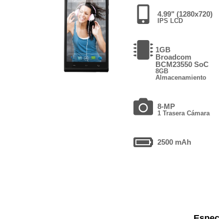
4.99" (1280x720)
IPS LCD
1GB
Broadcom
BCM23550 SoC
8GB
Almacenamiento
8-MP
1 Trasera Cámara
2500 mAh
Espec