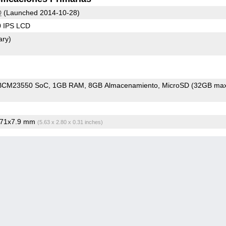
D
(Launched 2014-10-28)
0 IPS LCD
ary)
BCM23550 SoC
1GB RAM
8GB Almacenamiento
MicroSD (32GB max
x71x7.9 mm
(5.63 x 2.80 x 0.31 inches)