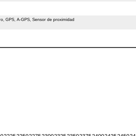
ro
GPS
A-GPS
Sensor de proximidad
00
2225
2250
2275
2300
2325
2350
2375
2400
2425
2450
24