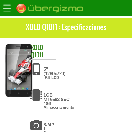
XOLO Q1011 : Especificaciones
XOLO
Q1011
5"
(1280x720)
IPS LCD
1GB
MT6582 SoC
4GB
Almacenamiento
8-MP
1