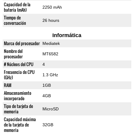
Capacidad de la
2250 mAh
batería (mAh)
Tiempo de
26 hours
conversación
Informática
Marca del procesador
Mediatek
Nombre del
MT6582
procesador
# Núcleos del CPU
4
Frecuencia de CPU
1.3 GHz
(GHz)
RAM
1GB
Almacenamiento
4GB
incorporado
Tipo de tarjeta de
MicroSD
memoria
Capacidad máxima
de la tarjeta de
32GB
memoria